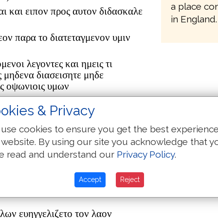
a place co
αι και ειπον προς αυτον διδασκαλε
in England.
εον παρα το διατεταγμενον υμιν
ενοι λεγοντες και ημεις τι
ς μηδενα διασεισητε μηδε
ις οψωνιοις υμων
ιαλογιζομενων παντων εν ταις
okies & Privacy
 μηποτε αυτος ειη ο χριστος
γων εγω μεν υδατι βαπτιζω υμας
use cookies to ensure you get the best experienc
ουκ ειμι ικανος λυσαι τον ιμαντα
 website. By using our site you acknowledge that y
ς βαπτισει εν πνευματι αγιω και
e read and understand our
Privacy Policy
.
αι διακαθαριει την αλωνα αυτου και
Accept
Reject
ηκην αυτου το δε αχυρον κατακαυσει
λων ευηγγελιζετο τον λαον