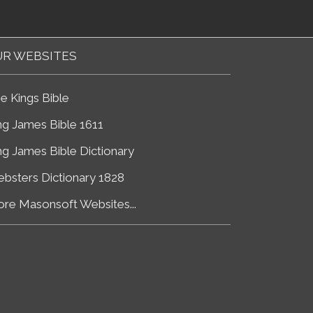
R WEBSITES
e Kings Bible
ng James Bible 1611
ng James Bible Dictionary
bsters Dictionary 1828
re Masonsoft Websites...