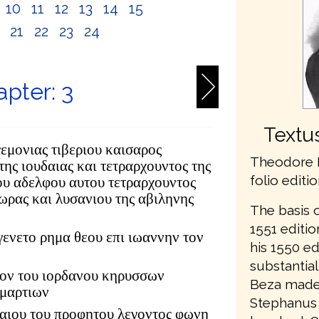
10
11
12
13
14
15
0
21
22
23
24
pter: 3
Textu
γεμονιας τιβεριου καισαρος
Theodore 
ης ιουδαιας και τετραρχουντος της
folio editi
ου αδελφου αυτου τετραρχουντος
χωρας και λυσανιου της αβιληνης
The basis 
1551 editi
γενετο ρημα θεου επι ιωαννην τον
his 1550 ed
substantial
ρον του ιορδανου κηρυσσων
Beza made 
αμαρτιων
Stephanus 
σαιου του προφητου λεγοντος φωνη