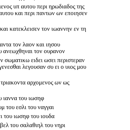
μενος υπ αυτου περι ηρωδιαδος της
αυτου και περι παντων ων εποιησεν
και κατεκλεισεν τον ιωαννην εν τη
αντα τον λαον και ιησου
υ ανεωχθηναι τον ουρανον
ον σωματικω ειδει ωσει περιστεραν
ενεσθαι λεγουσαν συ ει ο υιος μου
ν τριακοντα αρχομενος ων ως
ου ιαννα του ιωσηφ
μ του εσλι του ναγγαι
ι του ιωσηφ του ιουδα
βελ του σαλαθιηλ του νηρι