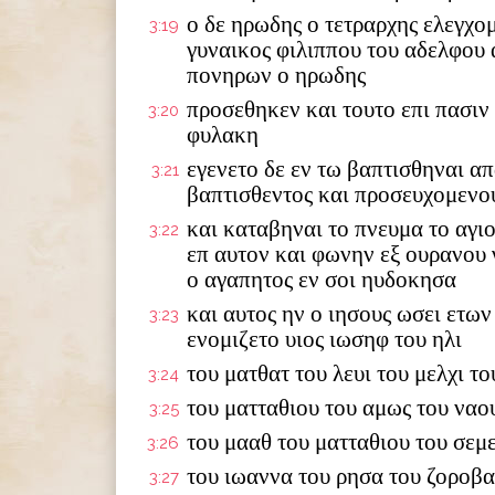
ο δε ηρωδης ο τετραρχης ελεγχο
3:19
γυναικος φιλιππου του αδελφου 
πονηρων ο ηρωδης
προσεθηκεν και τουτο επι πασιν 
3:20
φυλακη
εγενετο δε εν τω βαπτισθηναι απ
3:21
βαπτισθεντος και προσευχομενο
και καταβηναι το πνευμα το αγι
3:22
επ αυτον και φωνην εξ ουρανου γ
ο αγαπητος εν σοι ηυδοκησα
και αυτος ην ο ιησους ωσει ετω
3:23
ενομιζετο υιος ιωσηφ του ηλι
του ματθατ του λευι του μελχι τ
3:24
του ματταθιου του αμως του ναου
3:25
του μααθ του ματταθιου του σεμε
3:26
του ιωαννα του ρησα του ζοροβα
3:27