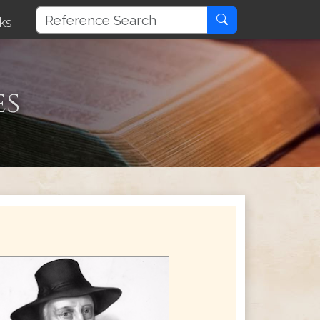
ks
es