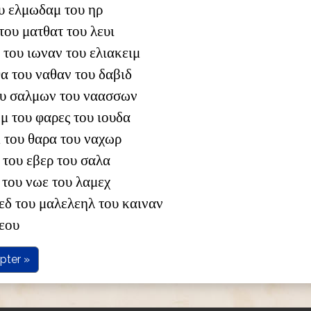
ου ελμωδαμ του ηρ
του ματθατ του λευι
 του ιωναν του ελιακειμ
θα του ναθαν του δαβιδ
του σαλμων του ναασσων
μ του φαρες του ιουδα
 του θαρα του ναχωρ
 του εβερ του σαλα
 του νωε του λαμεχ
εδ του μαλελεηλ του καιναν
θεου
pter »