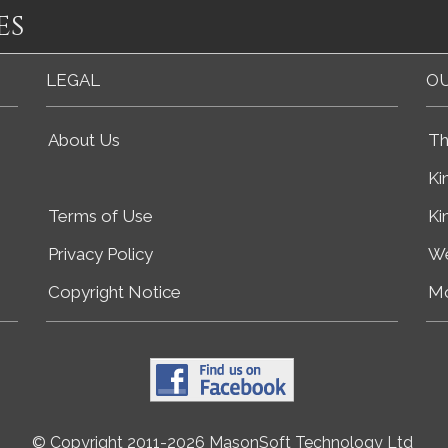
es
LEGAL
OU
About Us
Th
Ki
Terms of Use
Ki
Privacy Policy
We
Copyright Notice
Mo
© Copyright 2011-2026 MasonSoft Technology Ltd