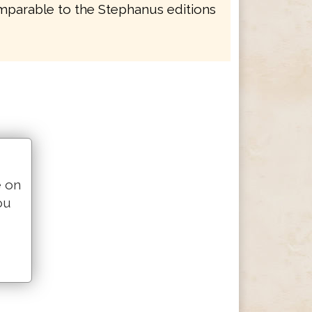
mparable to the Stephanus editions
e on
ou