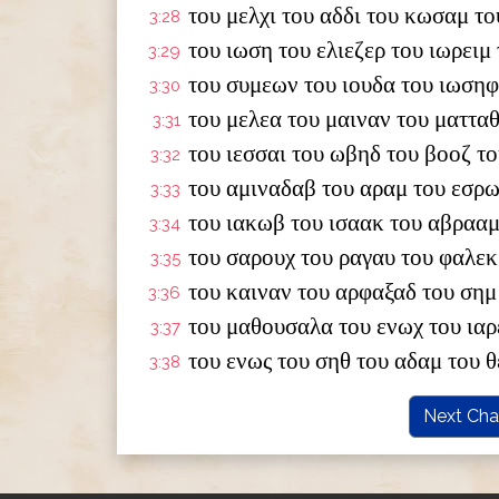
του μελχι του αδδι του κωσαμ τ
3:28
του ιωση του ελιεζερ του ιωρειμ 
3:29
του συμεων του ιουδα του ιωσηφ
3:30
του μελεα του μαιναν του ματτα
3:31
του ιεσσαι του ωβηδ του βοοζ 
3:32
του αμιναδαβ του αραμ του εσρω
3:33
του ιακωβ του ισαακ του αβρααμ
3:34
του σαρουχ του ραγαυ του φαλεκ
3:35
του καιναν του αρφαξαδ του σημ
3:36
του μαθουσαλα του ενωχ του ιαρ
3:37
του ενως του σηθ του αδαμ του 
3:38
Next Cha