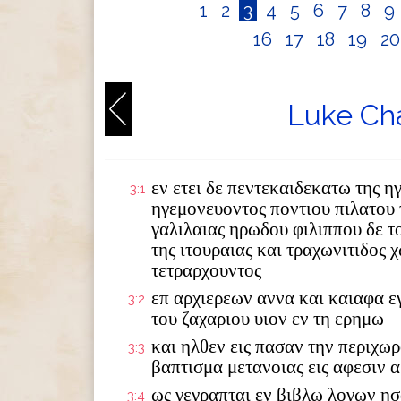
1
2
3
4
5
6
7
8
9
16
17
18
19
2
Luke Cha
εν ετει δε πεντεκαιδεκατω της η
3:1
ηγεμονευοντος ποντιου πιλατου τ
γαλιλαιας ηρωδου φιλιππου δε τ
της ιτουραιας και τραχωνιτιδος 
τετραρχουντος
επ αρχιερεων αννα και καιαφα ε
3:2
του ζαχαριου υιον εν τη ερημω
και ηλθεν εις πασαν την περιχω
3:3
βαπτισμα μετανοιας εις αφεσιν 
ως γεγραπται εν βιβλω λογων η
3:4