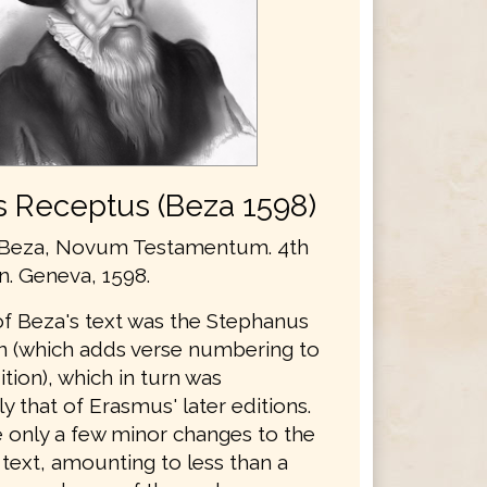
s Receptus (Beza 1598)
Beza, Novum Testamentum. 4th
on. Geneva, 1598.
of Beza's text was the Stephanus
on (which adds verse numbering to
ition), which in turn was
ly that of Erasmus' later editions.
only a few minor changes to the
text, amounting to less than a