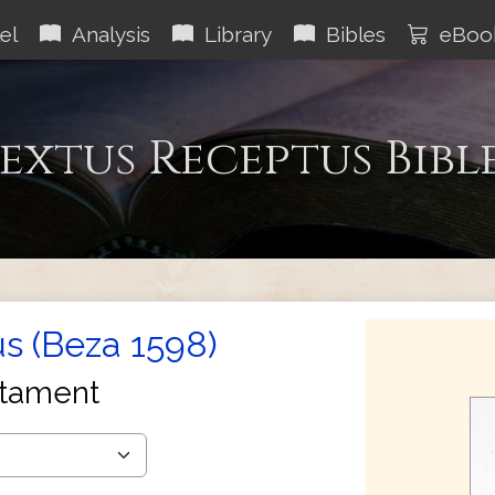
el
Analysis
Library
Bibles
eBoo
extus Receptus Bibl
s (Beza 1598)
tament