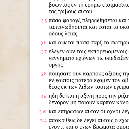
βοωντος εν τη ερημω ετοιμασατε 
τας τριβους αυτου
πασα φαραγξ πληρωθησεται και 
3:5
ταπεινωθησεται και εσται τα σκολ
οδους λειας
και οψεται πασα σαρξ το σωτηρι
3:6
ελεγεν ουν τοις εκπορευομενοις
3:7
γεννηματα εχιδνων τις υπεδειξεν
οργης
ποιησατε ουν καρπους αξιους της
3:8
εν εαυτοις πατερα εχομεν τον αβ
θεος εκ των λιθων τουτων εγειρ
ηδη δε και η αξινη προς την ριζ
3:9
δενδρον μη ποιουν καρπον καλον
και επηρωτων αυτον οι οχλοι λε
3:10
αποκριθεις δε λεγει αυτοις ο εχ
3:11
εχοντι και ο εχων βρωματα ομοι