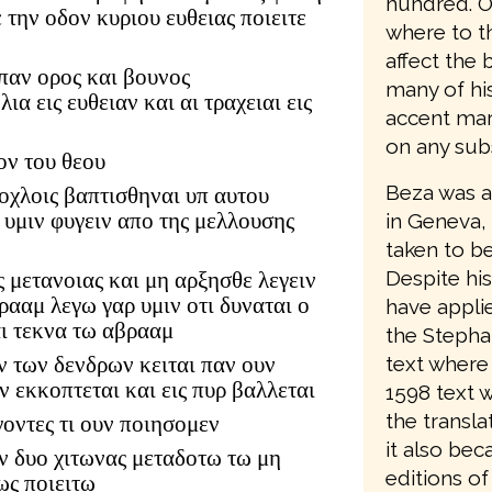
hundred. O
την οδον κυριου ευθειας ποιειτε
where to th
affect the 
παν ορος και βουνος
many of his
ια εις ευθειαν και αι τραχειαι εις
accent mark
on any subs
ον του θεου
Beza was a
 οχλοις βαπτισθηναι υπ αυτου
 υμιν φυγειν απο της μελλουσης
in Geneva,
taken to b
Despite his
 μετανοιας και μη αρξησθε λεγειν
ρααμ λεγω γαρ υμιν οτι δυναται ο
have appli
αι τεκνα τω αβρααμ
the Stepha
text where 
αν των δενδρων κειται παν ουν
 εκκοπτεται και εις πυρ βαλλεται
1598 text 
the transla
γοντες τι ουν ποιησομεν
it also bec
ων δυο χιτωνας μεταδοτω τω μη
editions of
ως ποιειτω