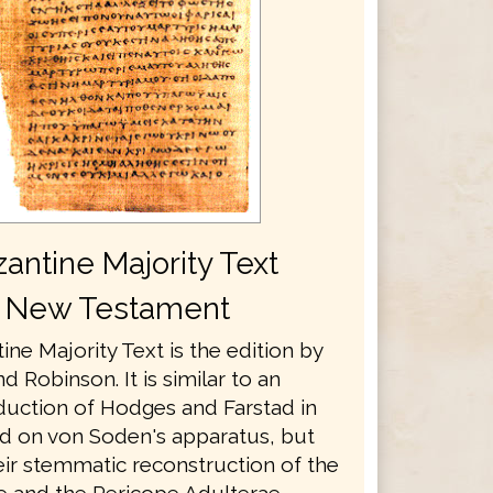
antine Majority Text
New Testament
ne Majority Text is the edition by
d Robinson. It is similar to an
oduction of Hodges and Farstad in
d on von Soden's apparatus, but
eir stemmatic reconstruction of the
 and the Pericope Adulterae.