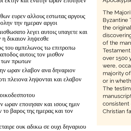
ρι εκτην και ενατην ωραν εποιησεν
The Majori
λθων ευρεν αλλους εστωτας αργους
Byzantine 
ε ολην την ημεραν αργοι
the origina
μισθωσατο λεγει αυτοις υπαγετε και
discovering
ν η δικαιον ληψεσθε
of the man
ιος του αμπελωνος τω επιτροπω
Testament 
 αποδος αυτοις τον μισθον
over 1500 y
ς των πρωτων
were, occa
ατην ωραν ελαβον ανα δηναριον
majority of
οτι πλειονα ληψονται και ελαβον
or in wheth
The testim
 οικοδεσποτου
manuscripts
consistent 
ιαν ωραν εποιησαν και ισους ημιν
 το βαρος της ημερας και τον
Christian fa
 εταιρε ουκ αδικω σε ουχι δηναριου