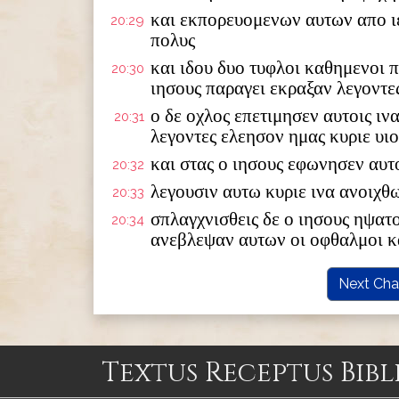
και εκπορευομενων αυτων απο ι
20:29
πολυς
και ιδου δυο τυφλοι καθημενοι 
20:30
ιησους παραγει εκραξαν λεγοντες
ο δε οχλος επετιμησεν αυτοις ιν
20:31
λεγοντες ελεησον ημας κυριε υιο
και στας ο ιησους εφωνησεν αυτο
20:32
λεγουσιν αυτω κυριε ινα ανοιχθ
20:33
σπλαγχνισθεις δε ο ιησους ηψα
20:34
ανεβλεψαν αυτων οι οφθαλμοι 
Next Cha
Textus Receptus Bibl