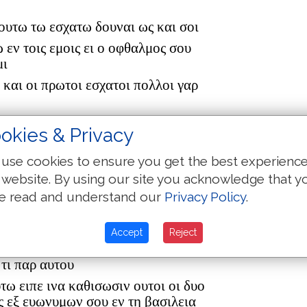
τουτω τω εσχατω δουναι ως και σοι
 εν τοις εμοις ει ο οφθαλμος σου
μι
 και οι πρωτοι εσχατοι πολλοι γαρ
οσολυμα παρελαβεν τους δωδεκα
okies & Privacy
ειπεν αυτοις
α και ο υιος του ανθρωπου
use cookies to ensure you get the best experienc
 και γραμματευσιν και
 website. By using our site you acknowledge that y
e read and understand our
Privacy Policy
.
εσιν εις το εμπαιξαι και
η τριτη ημερα αναστησεται
Accept
Reject
ν υιων ζεβεδαιου μετα των υιων
τι παρ αυτου
αυτω ειπε ινα καθισωσιν ουτοι οι δυο
ις εξ ευωνυμων σου εν τη βασιλεια