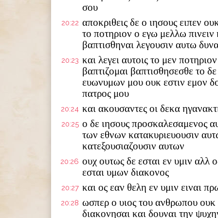
σου
αποκριθεις δε ο ιησους ειπεν ουκ
20:22
το ποτηριον ο εγω μελλω πινειν 
βαπτισθηναι λεγουσιν αυτω δυν
και λεγει αυτοις το μεν ποτηριο
20:23
βαπτιζομαι βαπτισθησεσθε το δε 
ευωνυμων μου ουκ εστιν εμον δο
πατρος μου
και ακουσαντες οι δεκα ηγανακ
20:24
ο δε ιησους προσκαλεσαμενος αυτ
20:25
των εθνων κατακυριευουσιν αυτω
κατεξουσιαζουσιν αυτων
ουχ ουτως δε εσται εν υμιν αλλ ο
20:26
εσται υμων διακονος
και ος εαν θελη εν υμιν ειναι π
20:27
ωσπερ ο υιος του ανθρωπου ουκ
20:28
διακονησαι και δουναι την ψυχη