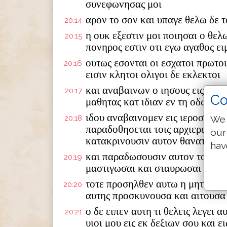
συνεφωνησας μοι
αρον το σον και υπαγε θελω δε 
20:14
η ουκ εξεστιν μοι ποιησαι ο θελω
20:15
πονηρος εστιν οτι εγω αγαθος ει
ουτως εσονται οι εσχατοι πρωτοι
20:16
εισιν κλητοι ολιγοι δε εκλεκτοι
και αναβαινων ο ιησους εις ιερ
20:17
Co
μαθητας κατ ιδιαν εν τη οδω και 
ιδου αναβαινομεν εις ιεροσολυμ
We 
20:18
παραδοθησεται τοις αρχιερευσιν
our
κατακρινουσιν αυτον θανατω
hav
και παραδωσουσιν αυτον τοις εθν
20:19
μαστιγωσαι και σταυρωσαι και τ
τοτε προσηλθεν αυτω η μητηρ τω
20:20
αυτης προσκυνουσα και αιτουσα 
ο δε ειπεν αυτη τι θελεις λεγει 
20:21
υιοι μου εις εκ δεξιων σου και ε