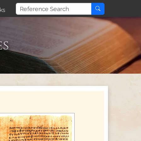
ks
es