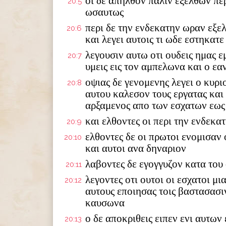
οι δε απηλθον παλιν εξελθων πε
20:5
ωσαυτως
περι δε την ενδεκατην ωραν εξε
20:6
και λεγει αυτοις τι ωδε εστηκατ
λεγουσιν αυτω οτι ουδεις ημας ε
20:7
υμεις εις τον αμπελωνα και ο εα
οψιας δε γενομενης λεγει ο κυρ
20:8
αυτου καλεσον τους εργατας και
αρξαμενος απο των εσχατων εω
και ελθοντες οι περι την ενδεκ
20:9
ελθοντες δε οι πρωτοι ενομισαν 
20:10
και αυτοι ανα δηναριον
λαβοντες δε εγογγυζον κατα του
20:11
λεγοντες οτι ουτοι οι εσχατοι μ
20:12
αυτους εποιησας τοις βαστασασιν
καυσωνα
ο δε αποκριθεις ειπεν ενι αυτων
20:13