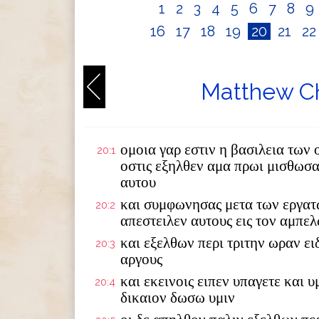
1
2
3
4
5
6
7
8
9
16
17
18
19
20
21
2
Matthew Ch
ομοια γαρ εστιν η βασιλεια τω
20:1
οστις εξηλθεν αμα πρωι μισθωσα
αυτου
και συμφωνησας μετα των εργατ
20:2
απεστειλεν αυτους εις τον αμπε
και εξελθων περι τριτην ωραν ει
20:3
αργους
και εκεινοις ειπεν υπαγετε και υ
20:4
δικαιον δωσω υμιν