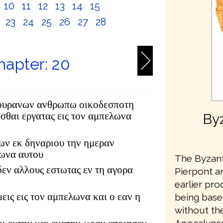
10
11
12
13
14
15
2
23
24
25
26
27
28
apter: 20
ν ουρανων ανθρωπω οικοδεσποτη
σθαι εργατας εις τον αμπελωνα
Byz
ων εκ δηναριου την ημεραν
λωνα αυτου
The Byzanti
δεν αλλους εστωτας εν τη αγορα
Pierpont an
earlier pr
μεις εις τον αμπελωνα και ο εαν η
being base
without th
Apocalypse