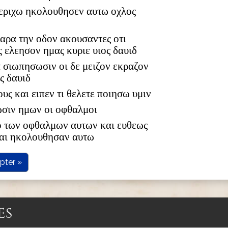
εριχω ηκολουθησεν αυτω οχλος
παρα την οδον ακουσαντες οτι
 ελεησον ημας κυριε υιος δαυιδ
α σιωπησωσιν οι δε μειζον εκραζον
ς δαυιδ
υς και ειπεν τι θελετε ποιησω υμιν
ωσιν ημων οι οφθαλμοι
το των οφθαλμων αυτων και ευθεως
και ηκολουθησαν αυτω
pter »
es