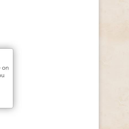
e on
ou