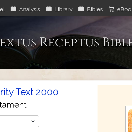
el
Analysis
Library
Bibles
eBoo
extus Receptus Bibl
rity Text 2000
tament