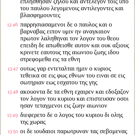
επλησθησαν ζηλου και αντελεγον τοις υπο
του παυλου λεγομενοις αντιλεγοντες και
βλασφημουντες
παρρησιασαμενοι δε ο παυλος και ο
13:46
βαρναβας ειπον υμιν ην αναγκαιον
πρωτον λαληθηναι τον λογον του θεου
επειδη δε απωθεισθε αυτον και ουκ αξιους
κρινετε εαυτους της αιωνιου ζωης ιδου
στρεφομεθα εις τα εθνη
ουτως γαρ εντεταλται ημιν ο κυριος
13:47
τεθεικα σε εις φως εθνων του ειναι σε εις
σωτηριαν εως εσχατου της γης
ακουοντα δε τα εθνη εχαιρεν και εδοξαζον
13:48
τον λογον του κυριου και επιστευσαν οσοι
ησαν τεταγμενοι εις ζωην αιωνιον
διεφερετο δε ο λογος του κυριου δι ολης
13:49
της χωρας
οι δε ιουδαιοι παρωτρυναν τας σεβομενας
13:50