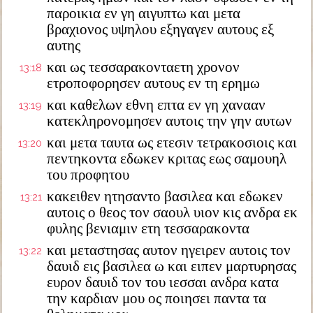
παροικια εν γη αιγυπτω και μετα
βραχιονος υψηλου εξηγαγεν αυτους εξ
αυτης
και ως τεσσαρακονταετη χρονον
13:18
ετροποφορησεν αυτους εν τη ερημω
και καθελων εθνη επτα εν γη χανααν
13:19
κατεκληρονομησεν αυτοις την γην αυτων
και μετα ταυτα ως ετεσιν τετρακοσιοις και
13:20
πεντηκοντα εδωκεν κριτας εως σαμουηλ
του προφητου
κακειθεν ητησαντο βασιλεα και εδωκεν
13:21
αυτοις ο θεος τον σαουλ υιον κις ανδρα εκ
φυλης βενιαμιν ετη τεσσαρακοντα
και μεταστησας αυτον ηγειρεν αυτοις τον
13:22
δαυιδ εις βασιλεα ω και ειπεν μαρτυρησας
ευρον δαυιδ τον του ιεσσαι ανδρα κατα
την καρδιαν μου ος ποιησει παντα τα