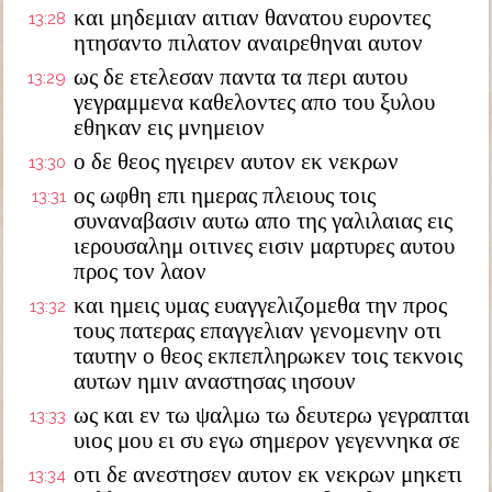
και μηδεμιαν αιτιαν θανατου ευροντες
13:28
ητησαντο πιλατον αναιρεθηναι αυτον
ως δε ετελεσαν παντα τα περι αυτου
13:29
γεγραμμενα καθελοντες απο του ξυλου
εθηκαν εις μνημειον
ο δε θεος ηγειρεν αυτον εκ νεκρων
13:30
ος ωφθη επι ημερας πλειους τοις
13:31
συναναβασιν αυτω απο της γαλιλαιας εις
ιερουσαλημ οιτινες εισιν μαρτυρες αυτου
προς τον λαον
και ημεις υμας ευαγγελιζομεθα την προς
13:32
τους πατερας επαγγελιαν γενομενην οτι
ταυτην ο θεος εκπεπληρωκεν τοις τεκνοις
αυτων ημιν αναστησας ιησουν
ως και εν τω ψαλμω τω δευτερω γεγραπται
13:33
υιος μου ει συ εγω σημερον γεγεννηκα σε
οτι δε ανεστησεν αυτον εκ νεκρων μηκετι
13:34