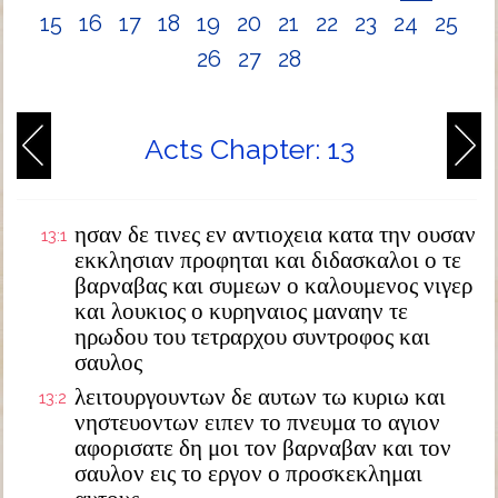
15
16
17
18
19
20
21
22
23
24
25
26
27
28
Acts Chapter: 13
ησαν δε τινες εν αντιοχεια κατα την ουσαν
13:1
εκκλησιαν προφηται και διδασκαλοι ο τε
βαρναβας και συμεων ο καλουμενος νιγερ
και λουκιος ο κυρηναιος μαναην τε
ηρωδου του τετραρχου συντροφος και
σαυλος
λειτουργουντων δε αυτων τω κυριω και
13:2
νηστευοντων ειπεν το πνευμα το αγιον
αφορισατε δη μοι τον βαρναβαν και τον
σαυλον εις το εργον ο προσκεκλημαι