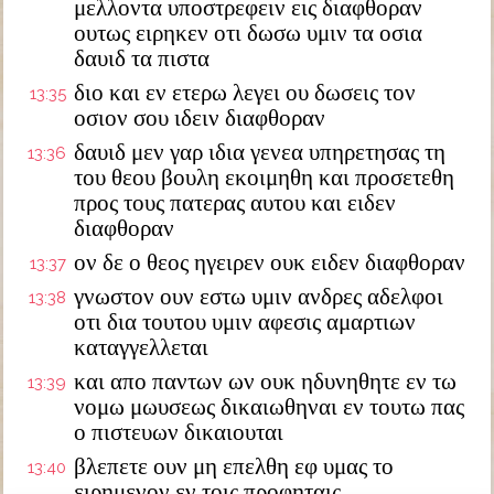
μελλοντα υποστρεφειν εις διαφθοραν
ουτως ειρηκεν οτι δωσω υμιν τα οσια
δαυιδ τα πιστα
διο και εν ετερω λεγει ου δωσεις τον
13:35
οσιον σου ιδειν διαφθοραν
δαυιδ μεν γαρ ιδια γενεα υπηρετησας τη
13:36
του θεου βουλη εκοιμηθη και προσετεθη
προς τους πατερας αυτου και ειδεν
διαφθοραν
ον δε ο θεος ηγειρεν ουκ ειδεν διαφθοραν
13:37
γνωστον ουν εστω υμιν ανδρες αδελφοι
13:38
οτι δια τουτου υμιν αφεσις αμαρτιων
καταγγελλεται
και απο παντων ων ουκ ηδυνηθητε εν τω
13:39
νομω μωυσεως δικαιωθηναι εν τουτω πας
ο πιστευων δικαιουται
βλεπετε ουν μη επελθη εφ υμας το
13:40
ειρημενον εν τοις προφηταις