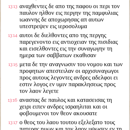
αναχθεντες δε απο της παφου οι περι τον
13:13
παυλον ηλθον εις περγην της παμφυλιας
ιωαννης δε αποχωρησας απ αυτων
υπεστρεψεν εις ιεροσολυμα
αυτοι δε διελθοντες απο της περγης
13:14
παρεγενοντο εις αντιοχειαν της πισιδιας
και εισελθοντες εις την συναγωγην τη
ημερα των σαββατων εκαθισαν
μετα δε την αναγνωσιν του νομου και των
13:15
προφητων απεστειλαν οι αρχισυναγωγοι
προς αυτους λεγοντες ανδρες αδελφοι ει
εστιν λογος εν υμιν παρακλησεως προς
τον λαον λεγετε
αναστας δε παυλος και κατασεισας τη
13:16
χειρι ειπεν ανδρες ισραηλιται και οι
φοβουμενοι τον θεον ακουσατε
ο θεος του λαου τουτου εξελεξατο τους
13:17
πατερας ημων και τον λαον υψωσεν εν τη