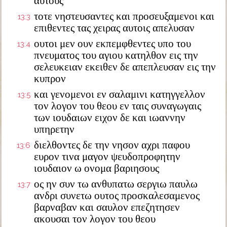
αυτους
τοτε νηστευσαντες και προσευξαμενοι και
13:3
επιθεντες τας χειρας αυτοις απελυσαν
ουτοι μεν ουν εκπεμφθεντες υπο του
13:4
πνευματος του αγιου κατηλθον εις την
σελευκειαν εκειθεν δε απεπλευσαν εις την
κυπρον
και γενομενοι εν σαλαμινι κατηγγελλον
13:5
τον λογον του θεου εν ταις συναγωγαις
των ιουδαιων ειχον δε και ιωαννην
υπηρετην
διελθοντες δε την νησον αχρι παφου
13:6
ευρον τινα μαγον ψευδοπροφητην
ιουδαιον ω ονομα βαριησους
ος ην συν τω ανθυπατω σεργιω παυλω
13:7
ανδρι συνετω ουτος προσκαλεσαμενος
βαρναβαν και σαυλον επεζητησεν
ακουσαι τον λογον του θεου