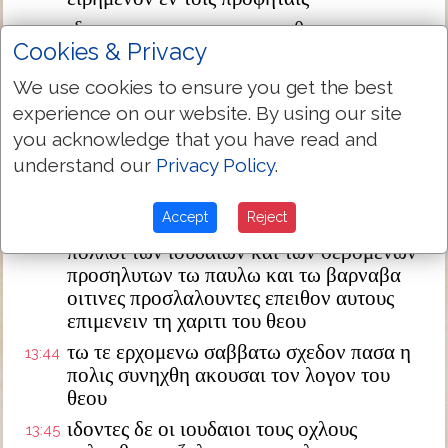
ιδετε οι καταφρονηται και θαυμασατε και
13:41
Cookies & Privacy
αφανισθητε οτι εργον εγω εργαζομαι εν
ταις ημεραις υμων ο ου μη πιστευσητε εαν
We use cookies to ensure you get the best
τις εκδιηγηται υμιν
experience on our website. By using our site
εξιοντων δε εκ της συναγωγης των
13:42
you acknowledge that you have read and
ιουδαιων παρεκαλουν τα εθνη εις το
understand our
Privacy Policy
.
μεταξυ σαββατον λαληθηναι αυτοις τα
ρηματα ταυτα
Accept
Reject
λυθεισης δε της συναγωγης ηκολουθησαν
13:43
πολλοι των ιουδαιων και των σεβομενων
προσηλυτων τω παυλω και τω βαρναβα
οιτινες προσλαλουντες επειθον αυτους
επιμενειν τη χαριτι του θεου
τω τε ερχομενω σαββατω σχεδον πασα η
13:44
πολις συνηχθη ακουσαι τον λογον του
θεου
ιδοντες δε οι ιουδαιοι τους οχλους
13:45