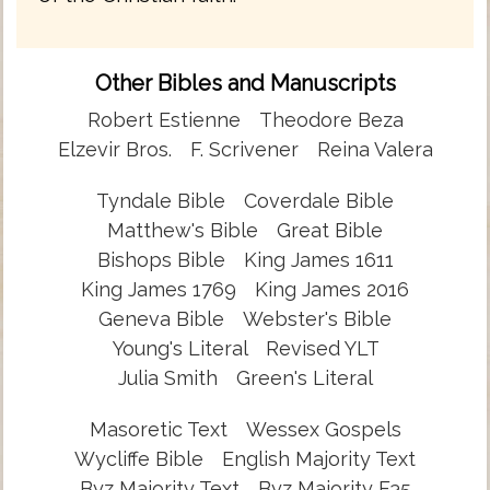
Other Bibles and Manuscripts
Robert Estienne
Theodore Beza
Elzevir Bros.
F. Scrivener
Reina Valera
Tyndale Bible
Coverdale Bible
Matthew's Bible
Great Bible
Bishops Bible
King James 1611
King James 1769
King James 2016
Geneva Bible
Webster's Bible
Young's Literal
Revised YLT
Julia Smith
Green's Literal
Masoretic Text
Wessex Gospels
Wycliffe Bible
English Majority Text
Byz Majority Text
Byz Majority F35