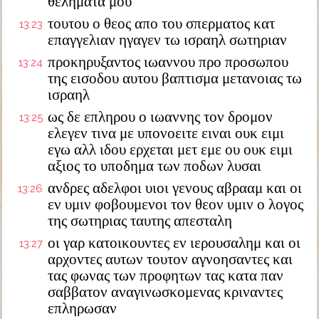
θεληματα μου
τουτου ο θεος απο του σπερματος κατ
13:23
επαγγελιαν ηγαγεν τω ισραηλ σωτηριαν
προκηρυξαντος ιωαννου προ προσωπου
13:24
της εισοδου αυτου βαπτισμα μετανοιας τω
ισραηλ
ως δε επληρου ο ιωαννης τον δρομον
13:25
ελεγεν τινα με υπονοειτε ειναι ουκ ειμι
εγω αλλ ιδου ερχεται μετ εμε ου ουκ ειμι
αξιος το υποδημα των ποδων λυσαι
ανδρες αδελφοι υιοι γενους αβρααμ και οι
13:26
εν υμιν φοβουμενοι τον θεον υμιν ο λογος
της σωτηριας ταυτης απεσταλη
οι γαρ κατοικουντες εν ιερουσαλημ και οι
13:27
αρχοντες αυτων τουτον αγνοησαντες και
τας φωνας των προφητων τας κατα παν
σαββατον αναγινωσκομενας κριναντες
επληρωσαν