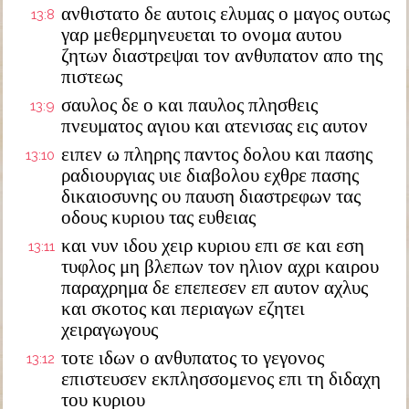
ανθιστατο δε αυτοις ελυμας ο μαγος ουτως
13:8
γαρ μεθερμηνευεται το ονομα αυτου
ζητων διαστρεψαι τον ανθυπατον απο της
πιστεως
σαυλος δε ο και παυλος πλησθεις
13:9
πνευματος αγιου και ατενισας εις αυτον
ειπεν ω πληρης παντος δολου και πασης
13:10
ραδιουργιας υιε διαβολου εχθρε πασης
δικαιοσυνης ου παυση διαστρεφων τας
οδους κυριου τας ευθειας
και νυν ιδου χειρ κυριου επι σε και εση
13:11
τυφλος μη βλεπων τον ηλιον αχρι καιρου
παραχρημα δε επεπεσεν επ αυτον αχλυς
και σκοτος και περιαγων εζητει
χειραγωγους
τοτε ιδων ο ανθυπατος το γεγονος
13:12
επιστευσεν εκπλησσομενος επι τη διδαχη
του κυριου