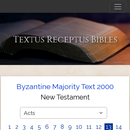
Textus Receptus Bibles
Byzantine Majority Text 2000
New Testament
1
2
3
4
5
6
7
8
9
10
11
12
13
14