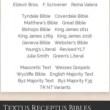
Elzevir Bros.
F. Scrivener
Reina Valera
Tyndale Bible
Coverdale Bible
Matthew's Bible
Great Bible
Bishops Bible
King James 1611
King James 1769
King James 2016
Geneva Bible
Webster's Bible
Young's Literal
Revised YLT
Julia Smith
Green's Literal
Masoretic Text
Wessex Gospels
Wycliffe Bible
English Majority Text
Byz Majority Text
Byz Majority F35
TR NT Variants
Textus Receptus Bibles