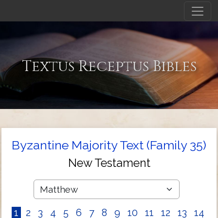
Textus Receptus Bibles
Byzantine Majority Text (Family 35)
New Testament
1
2
3
4
5
6
7
8
9
10
11
12
13
14