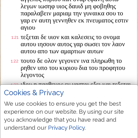
λεγων ιωσηφ υιος δαυιδ μη φοβηθης
παραλαβειν μαριαμ την γυναικα σου το
γαρ εν αυτη γεννηθεν εκ πνευματος εστιν
αγιου
τεξεται δε υιον και καλεσεις το ονομα
1:21
αυτου ιησουν αυτος γαρ σωσει τον λαον
αυτου απο των αμαρτιων αυτων
τουτο δε ολον γεγονεν ινα πληρωθη το
1:22
ρηθεν υπο του κυριου δια του προφητου
λεγοντος
ιδου η παρθενος εν γαστρι εξει και τεξεται
1:23
υιον και καλεσουσιν το ονομα αυτου
Cookies & Privacy
εμμανουηλ ο εστιν μεθερμηνευομενον μεθ
We use cookies to ensure you get the best
ημων ο θεος
experience on our website. By using our site
διεγερθεις δε ο ιωσηφ απο του υπνου
1:24
you acknowledge that you have read and
εποιησεν ως προσεταξεν αυτω ο αγγελος
understand our
Privacy Policy
.
κυριου και παρελαβεν την γυναικα αυτου