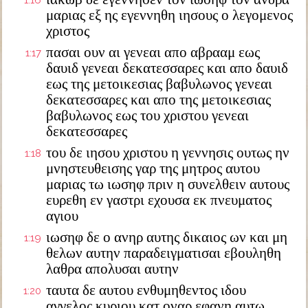
1:16
μαριας εξ ης εγεννηθη ιησους ο λεγομενος
χριστος
πασαι ουν αι γενεαι απο αβρααμ εως
1:17
δαυιδ γενεαι δεκατεσσαρες και απο δαυιδ
εως της μετοικεσιας βαβυλωνος γενεαι
δεκατεσσαρες και απο της μετοικεσιας
βαβυλωνος εως του χριστου γενεαι
δεκατεσσαρες
του δε ιησου χριστου η γεννησις ουτως ην
1:18
μνηστευθεισης γαρ της μητρος αυτου
μαριας τω ιωσηφ πριν η συνελθειν αυτους
ευρεθη εν γαστρι εχουσα εκ πνευματος
αγιου
ιωσηφ δε ο ανηρ αυτης δικαιος ων και μη
1:19
θελων αυτην παραδειγματισαι εβουληθη
λαθρα απολυσαι αυτην
ταυτα δε αυτου ενθυμηθεντος ιδου
1:20
αγγελος κυριου κατ οναρ εφανη αυτω