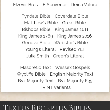
Elzevir Bros.
F. Scrivener
Reina Valera
Tyndale Bible
Coverdale Bible
Matthew's Bible
Great Bible
Bishops Bible
King James 1611
King James 1769
King James 2016
Geneva Bible
Webster's Bible
Young's Literal
Revised YLT
Julia Smith
Green's Literal
Masoretic Text
Wessex Gospels
Wycliffe Bible
English Majority Text
Byz Majority Text
Byz Majority F35
TR NT Variants
Textus Receptus Bibles