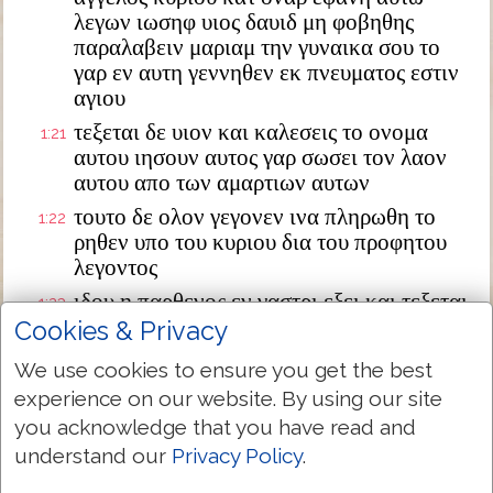
λεγων ιωσηφ υιος δαυιδ μη φοβηθης
παραλαβειν μαριαμ την γυναικα σου το
γαρ εν αυτη γεννηθεν εκ πνευματος εστιν
αγιου
τεξεται δε υιον και καλεσεις το ονομα
1:21
αυτου ιησουν αυτος γαρ σωσει τον λαον
αυτου απο των αμαρτιων αυτων
τουτο δε ολον γεγονεν ινα πληρωθη το
1:22
ρηθεν υπο του κυριου δια του προφητου
λεγοντος
ιδου η παρθενος εν γαστρι εξει και τεξεται
1:23
υιον και καλεσουσιν το ονομα αυτου
Cookies & Privacy
εμμανουηλ ο εστιν μεθερμηνευομενον μεθ
We use cookies to ensure you get the best
ημων ο θεος
experience on our website. By using our site
διεγερθεις δε ο ιωσηφ απο του υπνου
1:24
you acknowledge that you have read and
εποιησεν ως προσεταξεν αυτω ο αγγελος
understand our
Privacy Policy
.
κυριου και παρελαβεν την γυναικα αυτου