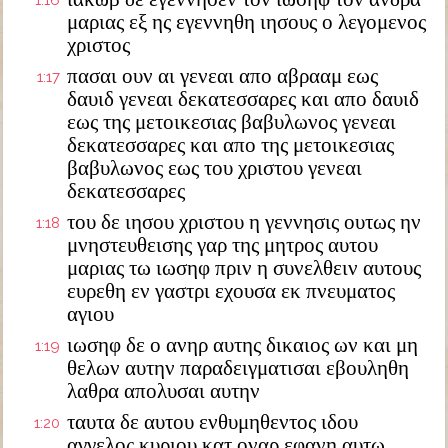
1:16
μαριας εξ ης εγεννηθη ιησους ο λεγομενος
χριστος
πασαι ουν αι γενεαι απο αβρααμ εως
1:17
δαυιδ γενεαι δεκατεσσαρες και απο δαυιδ
εως της μετοικεσιας βαβυλωνος γενεαι
δεκατεσσαρες και απο της μετοικεσιας
βαβυλωνος εως του χριστου γενεαι
δεκατεσσαρες
του δε ιησου χριστου η γεννησις ουτως ην
1:18
μνηστευθεισης γαρ της μητρος αυτου
μαριας τω ιωσηφ πριν η συνελθειν αυτους
ευρεθη εν γαστρι εχουσα εκ πνευματος
αγιου
ιωσηφ δε ο ανηρ αυτης δικαιος ων και μη
1:19
θελων αυτην παραδειγματισαι εβουληθη
λαθρα απολυσαι αυτην
ταυτα δε αυτου ενθυμηθεντος ιδου
1:20
αγγελος κυριου κατ οναρ εφανη αυτω