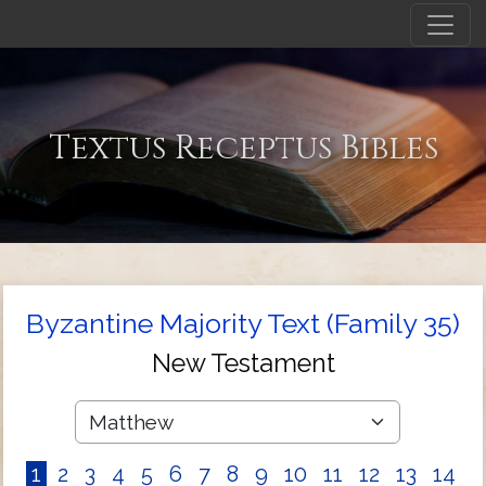
Textus Receptus Bibles
Byzantine Majority Text (Family 35)
New Testament
1
2
3
4
5
6
7
8
9
10
11
12
13
14