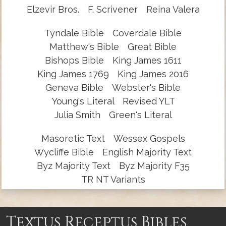
Elzevir Bros.
F. Scrivener
Reina Valera
Tyndale Bible
Coverdale Bible
Matthew's Bible
Great Bible
Bishops Bible
King James 1611
King James 1769
King James 2016
Geneva Bible
Webster's Bible
Young's Literal
Revised YLT
Julia Smith
Green's Literal
Masoretic Text
Wessex Gospels
Wycliffe Bible
English Majority Text
Byz Majority Text
Byz Majority F35
TR NT Variants
Textus Receptus Bibles