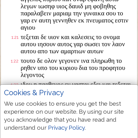
λεγων ιωσηφ υιος δαυιδ μη φοβηθης
παραλαβειν μαριαμ την γυναικα σου το
γαρ εν αυτη γεννηθεν εκ πνευματος εστιν
αγιου
τεξεται δε υιον και καλεσεις το ονομα
1:21
αυτου ιησουν αυτος γαρ σωσει τον λαον
αυτου απο των αμαρτιων αυτων
τουτο δε ολον γεγονεν ινα πληρωθη το
1:22
ρηθεν υπο του κυριου δια του προφητου
λεγοντος
ιδου η παρθενος εν γαστρι εξει και τεξεται
1:23
υιον και καλεσουσιν το ονομα αυτου
Cookies & Privacy
εμμανουηλ ο εστιν μεθερμηνευομενον μεθ
We use cookies to ensure you get the best
ημων ο θεος
experience on our website. By using our site
διεγερθεις δε ο ιωσηφ απο του υπνου
1:24
you acknowledge that you have read and
εποιησεν ως προσεταξεν αυτω ο αγγελος
understand our
Privacy Policy
.
κυριου και παρελαβεν την γυναικα αυτου