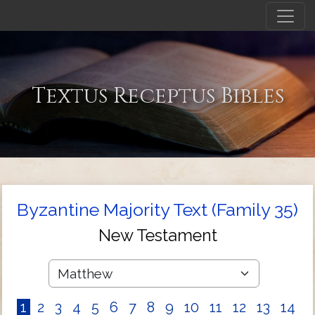
Textus Receptus Bibles
Byzantine Majority Text (Family 35)
New Testament
1
2
3
4
5
6
7
8
9
10
11
12
13
14