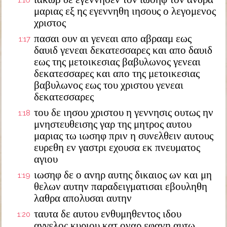
1:16
μαριας εξ ης εγεννηθη ιησους ο λεγομενος
χριστος
πασαι ουν αι γενεαι απο αβρααμ εως
1:17
δαυιδ γενεαι δεκατεσσαρες και απο δαυιδ
εως της μετοικεσιας βαβυλωνος γενεαι
δεκατεσσαρες και απο της μετοικεσιας
βαβυλωνος εως του χριστου γενεαι
δεκατεσσαρες
του δε ιησου χριστου η γεννησις ουτως ην
1:18
μνηστευθεισης γαρ της μητρος αυτου
μαριας τω ιωσηφ πριν η συνελθειν αυτους
ευρεθη εν γαστρι εχουσα εκ πνευματος
αγιου
ιωσηφ δε ο ανηρ αυτης δικαιος ων και μη
1:19
θελων αυτην παραδειγματισαι εβουληθη
λαθρα απολυσαι αυτην
ταυτα δε αυτου ενθυμηθεντος ιδου
1:20
αγγελος κυριου κατ οναρ εφανη αυτω