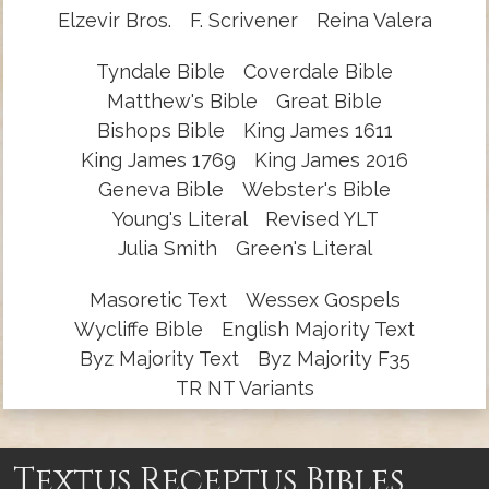
Elzevir Bros.
F. Scrivener
Reina Valera
Tyndale Bible
Coverdale Bible
Matthew's Bible
Great Bible
Bishops Bible
King James 1611
King James 1769
King James 2016
Geneva Bible
Webster's Bible
Young's Literal
Revised YLT
Julia Smith
Green's Literal
Masoretic Text
Wessex Gospels
Wycliffe Bible
English Majority Text
Byz Majority Text
Byz Majority F35
TR NT Variants
Textus Receptus Bibles