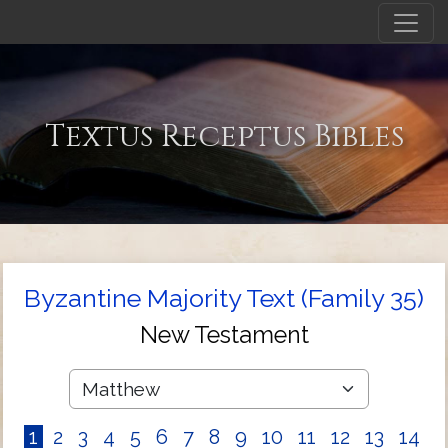
Textus Receptus Bibles
Byzantine Majority Text (Family 35)
New Testament
1
2
3
4
5
6
7
8
9
10
11
12
13
14