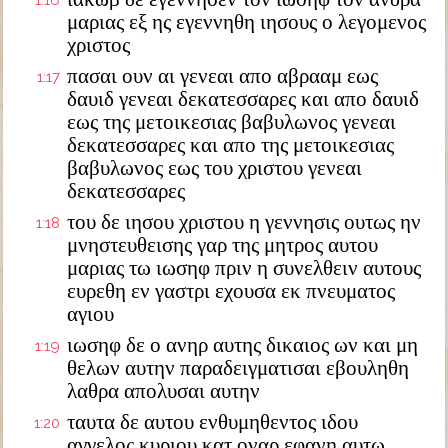
1:16
μαριας εξ ης εγεννηθη ιησους ο λεγομενος
χριστος
πασαι ουν αι γενεαι απο αβρααμ εως
1:17
δαυιδ γενεαι δεκατεσσαρες και απο δαυιδ
εως της μετοικεσιας βαβυλωνος γενεαι
δεκατεσσαρες και απο της μετοικεσιας
βαβυλωνος εως του χριστου γενεαι
δεκατεσσαρες
του δε ιησου χριστου η γεννησις ουτως ην
1:18
μνηστευθεισης γαρ της μητρος αυτου
μαριας τω ιωσηφ πριν η συνελθειν αυτους
ευρεθη εν γαστρι εχουσα εκ πνευματος
αγιου
ιωσηφ δε ο ανηρ αυτης δικαιος ων και μη
1:19
θελων αυτην παραδειγματισαι εβουληθη
λαθρα απολυσαι αυτην
ταυτα δε αυτου ενθυμηθεντος ιδου
1:20
αγγελος κυριου κατ οναρ εφανη αυτω