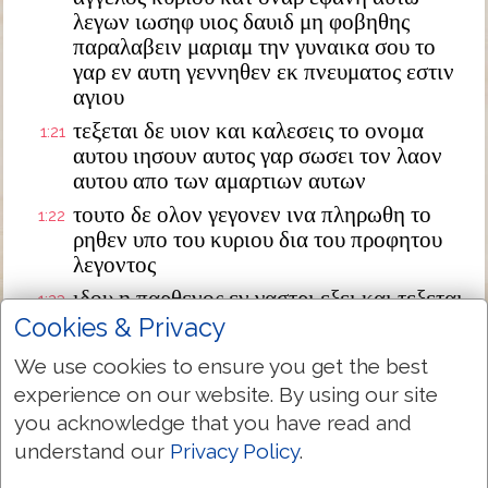
λεγων ιωσηφ υιος δαυιδ μη φοβηθης
παραλαβειν μαριαμ την γυναικα σου το
γαρ εν αυτη γεννηθεν εκ πνευματος εστιν
αγιου
τεξεται δε υιον και καλεσεις το ονομα
1:21
αυτου ιησουν αυτος γαρ σωσει τον λαον
αυτου απο των αμαρτιων αυτων
τουτο δε ολον γεγονεν ινα πληρωθη το
1:22
ρηθεν υπο του κυριου δια του προφητου
λεγοντος
ιδου η παρθενος εν γαστρι εξει και τεξεται
1:23
υιον και καλεσουσιν το ονομα αυτου
Cookies & Privacy
εμμανουηλ ο εστιν μεθερμηνευομενον μεθ
We use cookies to ensure you get the best
ημων ο θεος
experience on our website. By using our site
διεγερθεις δε ο ιωσηφ απο του υπνου
1:24
you acknowledge that you have read and
εποιησεν ως προσεταξεν αυτω ο αγγελος
understand our
Privacy Policy
.
κυριου και παρελαβεν την γυναικα αυτου