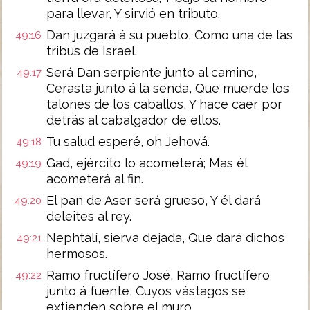
para llevar, Y sirvió en tributo.
Dan juzgará á su pueblo, Como una de las
49:16
tribus de Israel.
Será Dan serpiente junto al camino,
49:17
Cerasta junto á la senda, Que muerde los
talones de los caballos, Y hace caer por
detrás al cabalgador de ellos.
Tu salud esperé, oh Jehová.
49:18
Gad, ejército lo acometerá; Mas él
49:19
acometerá al fin.
El pan de Aser será grueso, Y él dará
49:20
deleites al rey.
Nephtalí, sierva dejada, Que dará dichos
49:21
hermosos.
Ramo fructífero José, Ramo fructífero
49:22
junto á fuente, Cuyos vástagos se
extienden sobre el muro.