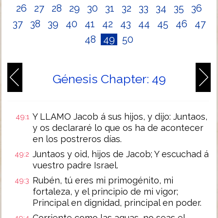
26
27
28
29
30
31
32
33
34
35
36
37
38
39
40
41
42
43
44
45
46
47
48
49
50
Génesis Chapter: 49
Y LLAMO Jacob á sus hijos, y dijo: Juntaos,
49:1
y os declararé lo que os ha de acontecer
en los postreros días.
Juntaos y oid, hijos de Jacob; Y escuchad á
49:2
vuestro padre Israel.
Rubén, tú eres mi primogénito, mi
49:3
fortaleza, y el principio de mi vigor;
Principal en dignidad, principal en poder.
Corriente como las aguas, no seas el