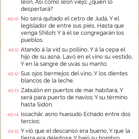
león, Así como león viejo; ¿quién lo
despertará?
No será quitado el cetro de Judá, Y el
49:10
legislador de entre sus piés, Hasta que
venga Shiloh; Y á él se congregarán los
pueblos.
Atando á la vid su pollino, Y á la cepa el
49:11
hijo de su asna, Lavó en el vino su vestido,
Y en la sangre de uvas su manto:
Sus ojos bermejos del vino, Y los dientes
49:12
blancos de la leche.
Zabulón en puertos de mar habitará, Y
49:13
será para puerto de navíos; Y su término
hasta Sidón.
Issachâr, asno huesudo Echado entre dos
49:14
tercios:
Y vió que el descanso era bueno, Y que la
49:15
tierra era deleitosa; Y bajó su hombro