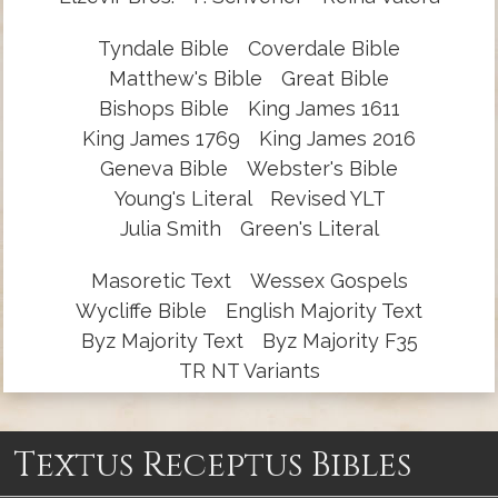
Tyndale Bible
Coverdale Bible
Matthew's Bible
Great Bible
Bishops Bible
King James 1611
King James 1769
King James 2016
Geneva Bible
Webster's Bible
Young's Literal
Revised YLT
Julia Smith
Green's Literal
Masoretic Text
Wessex Gospels
Wycliffe Bible
English Majority Text
Byz Majority Text
Byz Majority F35
TR NT Variants
Textus Receptus Bibles