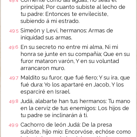
49:4
principal; Por cuanto subiste al lecho de
tu padre: Entonces te envileciste,
subiendo á mi estrado.
Simeón y Leví, hermanos: Armas de
49:5
iniquidad sus armas.
En su secreto no entre mi alma, Ni mi
49:6
honra se junte en su compañía; Que en su
furor mataron varón, Y en su voluntad
arrancaron muro.
Maldito su furor, que fué fiero; Y su ira, que
49:7
fué dura: Yo los apartaré en Jacob, Y los
esparciré en Israel.
Judá, alabarte han tus hermanos: Tu mano
49:8
en la cerviz de tus enemigos: Los hijos de
tu padre se inclinarán á ti.
Cachorro de león Judá: De la presa
49:9
subiste, hijo mío: Encorvóse, echóse como