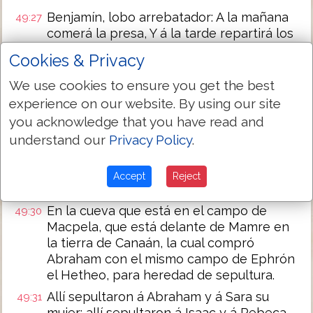
Benjamín, lobo arrebatador: A la mañana
49:27
comerá la presa, Y á la tarde repartirá los
despojos.
Cookies & Privacy
Todos estos fueron las doce tribus de
49:28
We use cookies to ensure you get the best
Israel: y esto fué lo que su padre les dijo,
y bendíjolos; á cada uno por su bendición
experience on our website. By using our site
los bendijo.
you acknowledge that you have read and
understand our
Privacy Policy
.
Mandóles luego, y díjoles: Yo voy á ser
49:29
reunido con mi pueblo: sepultadme con
mis padres en la cueva que está en el
Accept
Reject
campo de Ephrón el Hetheo;
En la cueva que está en el campo de
49:30
Macpela, que está delante de Mamre en
la tierra de Canaán, la cual compró
Abraham con el mismo campo de Ephrón
el Hetheo, para heredad de sepultura.
Allí sepultaron á Abraham y á Sara su
49:31
mujer; allí sepultaron á Isaac y á Rebeca