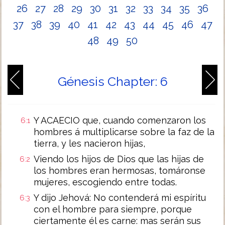
26
27
28
29
30
31
32
33
34
35
36
37
38
39
40
41
42
43
44
45
46
47
48
49
50
Génesis Chapter: 6
Y ACAECIO que, cuando comenzaron los
6:1
hombres á multiplicarse sobre la faz de la
tierra, y les nacieron hijas,
Viendo los hijos de Dios que las hijas de
6:2
los hombres eran hermosas, tomáronse
mujeres, escogiendo entre todas.
Y dijo Jehová: No contenderá mi espíritu
6:3
con el hombre para siempre, porque
ciertamente él es carne: mas serán sus