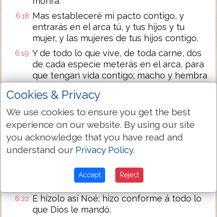
morirá.
Mas estableceré mi pacto contigo, y
6:18
entrarás en el arca tú, y tus hijos y tu
mujer, y las mujeres de tus hijos contigo.
Y de todo lo que vive, de toda carne, dos
6:19
de cada especie meterás en el arca, para
que tengan vida contigo; macho y hembra
serán.
Cookies & Privacy
De las aves según su especie, y de las
6:20
We use cookies to ensure you get the best
bestias según su especie, de todo reptil
de la tierra según su especie, dos de cada
experience on our website. By using our site
especie entrarán contigo para que hayan
you acknowledge that you have read and
vida.
understand our
Privacy Policy
.
Y toma contigo de toda vianda que se
6:21
come, y allégala á ti; servirá de alimento
Accept
Reject
para ti y para ellos.
E hízolo así Noé; hizo conforme á todo lo
6:22
que Dios le mandó.