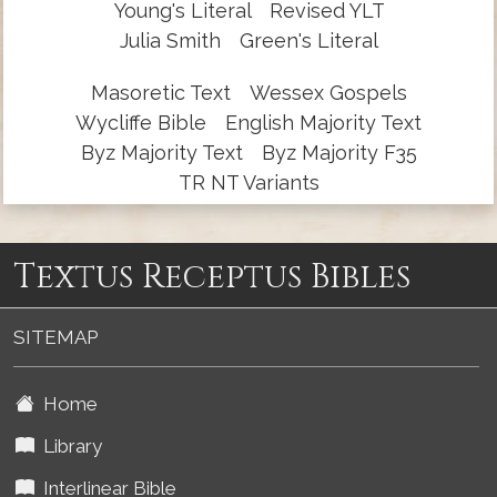
Young's Literal
Revised YLT
Julia Smith
Green's Literal
Masoretic Text
Wessex Gospels
Wycliffe Bible
English Majority Text
Byz Majority Text
Byz Majority F35
TR NT Variants
Textus Receptus Bibles
SITEMAP
Home
Library
Interlinear Bible