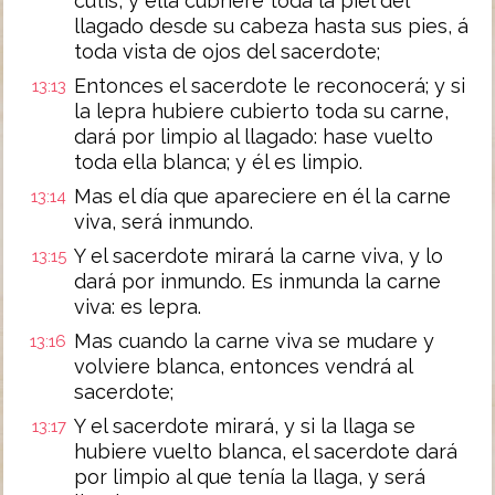
cutis, y ella cubriere toda la piel del
llagado desde su cabeza hasta sus pies, á
toda vista de ojos del sacerdote;
Entonces el sacerdote le reconocerá; y si
13:13
la lepra hubiere cubierto toda su carne,
dará por limpio al llagado: hase vuelto
toda ella blanca; y él es limpio.
Mas el día que apareciere en él la carne
13:14
viva, será inmundo.
Y el sacerdote mirará la carne viva, y lo
13:15
dará por inmundo. Es inmunda la carne
viva: es lepra.
Mas cuando la carne viva se mudare y
13:16
volviere blanca, entonces vendrá al
sacerdote;
Y el sacerdote mirará, y si la llaga se
13:17
hubiere vuelto blanca, el sacerdote dará
por limpio al que tenía la llaga, y será