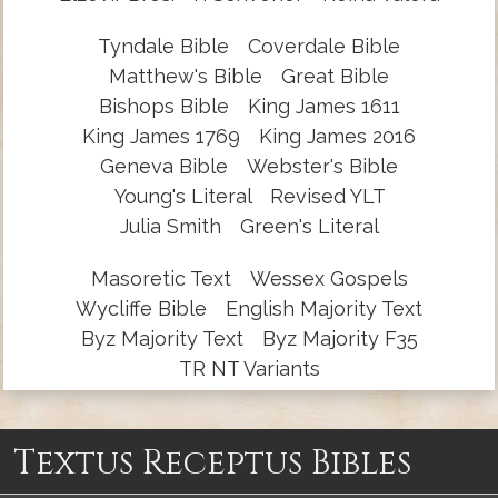
Tyndale Bible
Coverdale Bible
Matthew's Bible
Great Bible
Bishops Bible
King James 1611
King James 1769
King James 2016
Geneva Bible
Webster's Bible
Young's Literal
Revised YLT
Julia Smith
Green's Literal
Masoretic Text
Wessex Gospels
Wycliffe Bible
English Majority Text
Byz Majority Text
Byz Majority F35
TR NT Variants
Textus Receptus Bibles