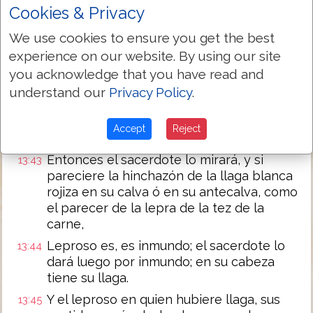
piel, está limpia la persona.
Cookies & Privacy
Y el hombre, cuando se le pelare la
13:40
We use cookies to ensure you get the best
cabeza, es calvo, mas limpio.
experience on our website. By using our site
Y si á la parte de su rostro se le pelare la
13:41
you acknowledge that you have read and
cabeza, es calvo por delante, pero limpio.
understand our
Privacy Policy
.
Mas cuando en la calva ó en la antecalva
13:42
hubiere llaga blanca rojiza, lepra es que
Accept
Reject
brota en su calva ó en su antecalva.
Entonces el sacerdote lo mirará, y si
13:43
pareciere la hinchazón de la llaga blanca
rojiza en su calva ó en su antecalva, como
el parecer de la lepra de la tez de la
carne,
Leproso es, es inmundo; el sacerdote lo
13:44
dará luego por inmundo; en su cabeza
tiene su llaga.
Y el leproso en quien hubiere llaga, sus
13:45