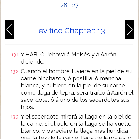
26
27
Levítico Chapter: 13
Y HABLO Jehová á Moisés y á Aarón,
13:1
diciendo:
Cuando el hombre tuviere en la piel de su
13:2
carne hinchazón, ó postilla, ó mancha
blanca, y hubiere en la piel de su carne
como llaga de lepra, será traído á Aarón el
sacerdote, ó á uno de los sacerdotes sus
hijos:
Y el sacerdote mirará la llaga en la piel de
13:3
la carne: si el pelo en la llaga se ha vuelto
blanco, y pareciere la llaga más hundida
que la tez de la carne, llaga de lepra es; y