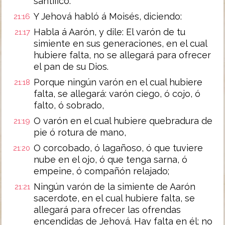
santifico.
Y Jehová habló á Moisés, diciendo:
21:16
Habla á Aarón, y dile: El varón de tu
21:17
simiente en sus generaciones, en el cual
hubiere falta, no se allegará para ofrecer
el pan de su Dios.
Porque ningún varón en el cual hubiere
21:18
falta, se allegará: varón ciego, ó cojo, ó
falto, ó sobrado,
O varón en el cual hubiere quebradura de
21:19
pie ó rotura de mano,
O corcobado, ó lagañoso, ó que tuviere
21:20
nube en el ojo, ó que tenga sarna, ó
empeine, ó compañón relajado;
Ningún varón de la simiente de Aarón
21:21
sacerdote, en el cual hubiere falta, se
allegará para ofrecer las ofrendas
encendidas de Jehová. Hay falta en él; no