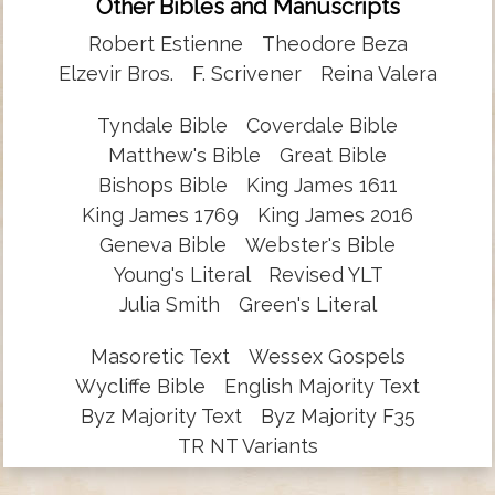
Other Bibles and Manuscripts
Robert Estienne
Theodore Beza
Elzevir Bros.
F. Scrivener
Reina Valera
Tyndale Bible
Coverdale Bible
Matthew's Bible
Great Bible
Bishops Bible
King James 1611
King James 1769
King James 2016
Geneva Bible
Webster's Bible
Young's Literal
Revised YLT
Julia Smith
Green's Literal
Masoretic Text
Wessex Gospels
Wycliffe Bible
English Majority Text
Byz Majority Text
Byz Majority F35
TR NT Variants