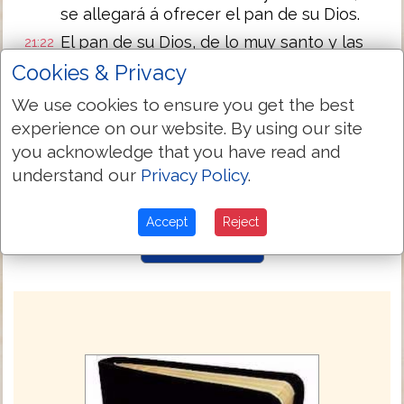
se allegará á ofrecer el pan de su Dios.
El pan de su Dios, de lo muy santo y las
21:22
cosas santificadas, comerá.
Cookies & Privacy
Empero no entrará del velo adentro, ni se
21:23
We use cookies to ensure you get the best
allegará al altar, por cuanto hay falta en
experience on our website. By using our site
él: y no profanará mi santuario, porque yo
you acknowledge that you have read and
Jehová soy el que los santifico.
understand our
Privacy Policy
.
Y Moisés habló esto á Aarón, y á sus hijos,
21:24
y á todos los hijos de Israel.
Accept
Reject
Next Chapter »