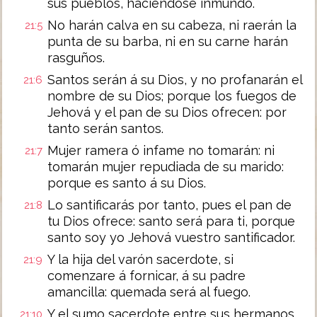
sus pueblos, haciéndose inmundo.
No harán calva en su cabeza, ni raerán la
21:5
punta de su barba, ni en su carne harán
rasguños.
Santos serán á su Dios, y no profanarán el
21:6
nombre de su Dios; porque los fuegos de
Jehová y el pan de su Dios ofrecen: por
tanto serán santos.
Mujer ramera ó infame no tomarán: ni
21:7
tomarán mujer repudiada de su marido:
porque es santo á su Dios.
Lo santificarás por tanto, pues el pan de
21:8
tu Dios ofrece: santo será para ti, porque
santo soy yo Jehová vuestro santificador.
Y la hija del varón sacerdote, si
21:9
comenzare á fornicar, á su padre
amancilla: quemada será al fuego.
Y el sumo sacerdote entre sus hermanos,
21:10