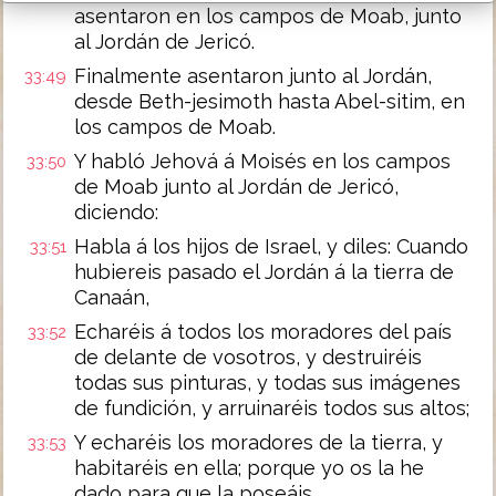
asentaron en los campos de Moab, junto
al Jordán de Jericó.
Finalmente asentaron junto al Jordán,
33:49
desde Beth-jesimoth hasta Abel-sitim, en
los campos de Moab.
Y habló Jehová á Moisés en los campos
33:50
de Moab junto al Jordán de Jericó,
diciendo:
Habla á los hijos de Israel, y diles: Cuando
33:51
hubiereis pasado el Jordán á la tierra de
Canaán,
Echaréis á todos los moradores del país
33:52
de delante de vosotros, y destruiréis
todas sus pinturas, y todas sus imágenes
de fundición, y arruinaréis todos sus altos;
Y echaréis los moradores de la tierra, y
33:53
habitaréis en ella; porque yo os la he
dado para que la poseáis.