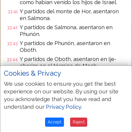
como habían venido los hijos de Israel.
Y partidos del monte de Hor, asentaron
33:41
en Salmona.
Y partidos de Salmona, asentaron en
33:42
Phunón.
Y partidos de Phunón, asentaron en
33:43
Oboth.
Y partidos de Oboth, asentaron en Ije-
33:44
abarim; en el término de Moab.
Cookies & Privacy
Y partidos de Ije-abarim, asentaron en
33:45
Dibón-gad.
We use cookies to ensure you get the best
Y partidos de Dibón-gad, asentaron en
experience on our website. By using our site
33:46
Almon-diblathaim.
you acknowledge that you have read and
understand our
Privacy Policy
.
Y partidos de Almon-diblathaim,
33:47
asentaron en los montes de Abarim,
delante de Nebo.
Accept
Reject
Y partidos de los montes de Abarim,
33:48