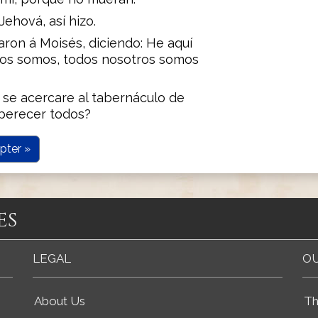
ehová, así hizo.
laron á Moisés, diciendo: He aquí
dos somos, todos nosotros somos
e se acercare al tabernáculo de
perecer todos?
pter »
es
LEGAL
OU
About Us
Th