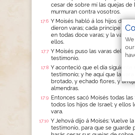
cesar de sobre mí las quejas de l
murmuran contra vosotros.
Y Moisés habló á los hijos de Isra
17:6
Co
dieron varas; cada príncipe por 
en todas doce varas; y la vara d
We 
ellos.
our
Y Moisés puso las varas delante
17:7
hav
testimonio.
Y aconteció que el día siguiente
17:8
testimonio; y he aquí que la var
brotado, y echado flores, y arro
almendras.
Entonces sacó Moisés todas las 
17:9
todos los hijos de Israel; y ello
vara.
Y Jehová dijo á Moisés: Vuelve l
17:10
testimonio, para que se guarde po
harás cesar sus quejas de sobre