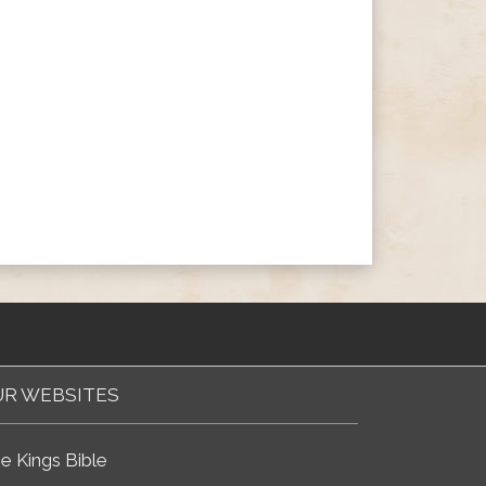
R WEBSITES
e Kings Bible