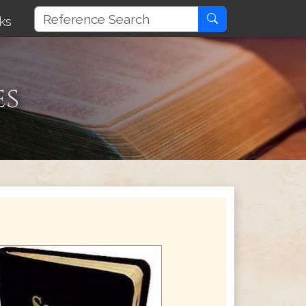
ks
es