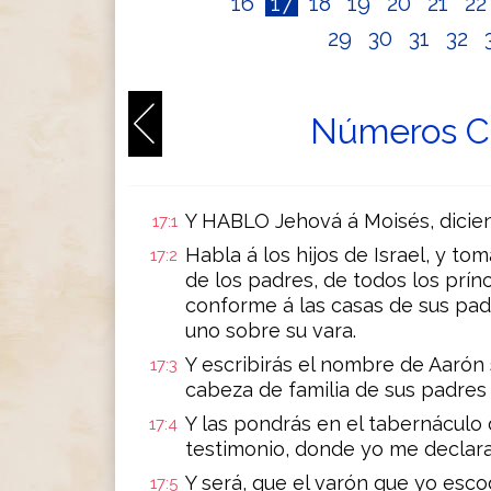
16
17
18
19
20
21
2
29
30
31
32
Números Ch
Y HABLO Jehová á Moisés, dicie
17:1
Habla á los hijos de Israel, y to
17:2
de los padres, de todos los prín
conforme á las casas de sus pad
uno sobre su vara.
Y escribirás el nombre de Aarón 
17:3
cabeza de familia de sus padres 
Y las pondrás en el tabernáculo 
17:4
testimonio, donde yo me declara
Y será, que el varón que yo escog
17:5