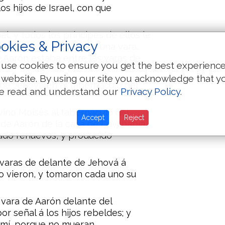
os hijos de Israel, con que
el, y todos los príncipes de ellos le
okies & Privacy
las casas de sus padres una vara,
e Aarón estaba entre las varas de
use cookies to ensure you get the best experienc
 website. By using our site you acknowledge that y
 de Jehová en el tabernáculo del
e read and understand our
Privacy Policy
.
 vino Moisés al tabernáculo del
Accept
Reject
a de Aarón de la casa de Leví había
jado renuevos, y producido
varas de delante de Jehová á
s lo vieron, y tomaron cada uno su
a vara de Aarón delante del
r señal á los hijos rebeldes; y
 mí, porque no mueran.