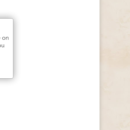
e on
ou