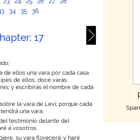
2
23
24
25
26
27
28
33
34
35
36
apter: 17
ndo:
ma de ellos una vara por cada casa
cipes de ellos, doce varas
res; y escribirás el nombre de cada
sobre la vara de Leví; porque cada
Span
tendrá una vara.
del testimonio delante del
ré á vosotros.
iere, su vara florecerá: y haré