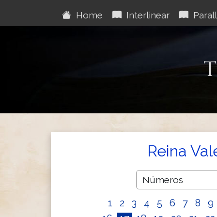
Home
Interlinear
Parall
T
Reina Val
1
2
3
4
5
6
7
8
9