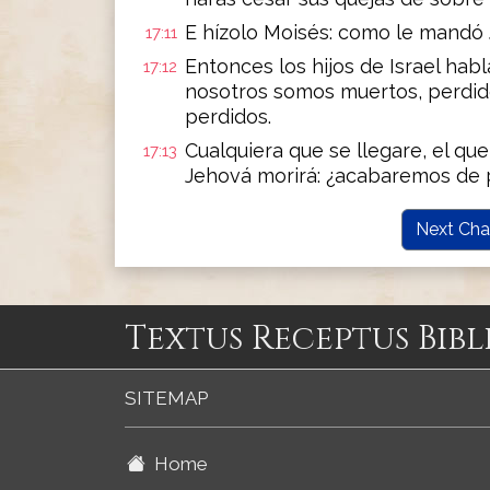
E hízolo Moisés: como le mandó J
17:11
Entonces los hijos de Israel hab
17:12
nosotros somos muertos, perdi
perdidos.
Cualquiera que se llegare, el qu
17:13
Jehová morirá: ¿acabaremos de 
Next Cha
Textus Receptus Bibl
SITEMAP
Home