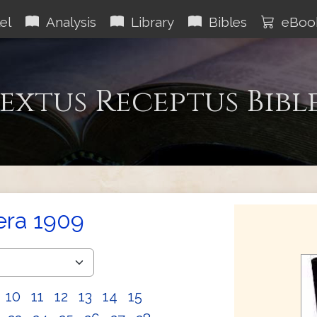
el
Analysis
Library
Bibles
eBoo
extus Receptus Bibl
era 1909
10
11
12
13
14
15