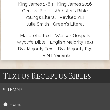
King James 1769
King James 2016
Geneva Bible
Webster's Bible
Young's Literal
Revised YLT
Julia Smith
Green's Literal
Masoretic Text
Wessex Gospels
Wycliffe Bible
English Majority Text
Byz Majority Text
Byz Majority F35
TR NT Variants
Textus Receptus Bibles
SITEMAP
Home