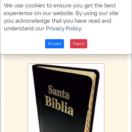
vuestro;
We use cookies to ensure you get the best
experience on our website. By using our site
Y vosotros de Cristo; y Cristo de Dios.
3:23
you acknowledge that you have read and
understand our
Privacy Policy
.
Next Chapter »
Accept
Reject