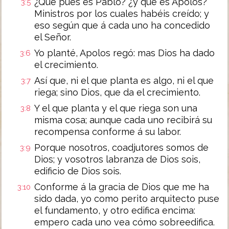
¿Qué pues es Pablo? ¿y qué es Apolos?
3:5
Ministros por los cuales habéis creído; y
eso según que á cada uno ha concedido
el Señor.
Yo planté, Apolos regó: mas Dios ha dado
3:6
el crecimiento.
Así que, ni el que planta es algo, ni el que
3:7
riega; sino Dios, que da el crecimiento.
Y el que planta y el que riega son una
3:8
misma cosa; aunque cada uno recibirá su
recompensa conforme á su labor.
Porque nosotros, coadjutores somos de
3:9
Dios; y vosotros labranza de Dios sois,
edificio de Dios sois.
Conforme á la gracia de Dios que me ha
3:10
sido dada, yo como perito arquitecto puse
el fundamento, y otro edifica encima:
empero cada uno vea cómo sobreedifica.