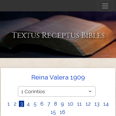
Textus Receptus Bibles
Reina Valera 1909
1
2
3
4
5
6
7
8
9
10
11
12
13
14
15
16