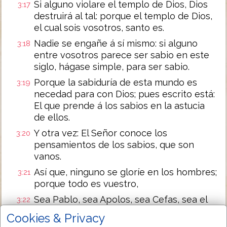
Si alguno violare el templo de Dios, Dios
3:17
destruirá al tal: porque el templo de Dios,
el cual sois vosotros, santo es.
Nadie se engañe á sí mismo: si alguno
3:18
entre vosotros parece ser sabio en este
siglo, hágase simple, para ser sabio.
Porque la sabiduría de esta mundo es
3:19
necedad para con Dios; pues escrito está:
El que prende á los sabios en la astucia
de ellos.
Y otra vez: El Señor conoce los
3:20
pensamientos de los sabios, que son
vanos.
Así que, ninguno se gloríe en los hombres;
3:21
porque todo es vuestro,
Sea Pablo, sea Apolos, sea Cefas, sea el
3:22
mundo, sea la vida, sea la muerte, sea lo
Cookies & Privacy
presente, sea los por venir; todo es