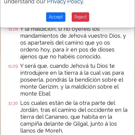
understand our
Privacy Policy
.
La bendición, si oyereis los
11:27
mandamientos de Jehová vuestro Dios,
Accept
Reject
que yo os prescribo hoy;
Y la maldición, si no oyereis los
11:28
mandamientos de Jehová vuestro Dios, y
os apartareis del camino que yo os
ordeno hoy, para ir en pos de dioses
ajenos que no habéis conocido.
Y será que, cuando Jehová tu Dios te
11:29
introdujere en la tierra á la cual vas para
poseerla, pondrás la bendición sobre el
monte Gerizim, y la maldición sobre el
monte Ebal:
Los cuales están de la otra parte del
11:30
Jordán, tras el camino del occidente en la
tierra del Cananeo, que habita en la
campiña delante de Gilgal, junto á los
llanos de Moreh.