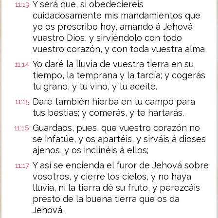
Y será que, si obedeciereis
11:13
cuidadosamente mis mandamientos que
yo os prescribo hoy, amando á Jehová
vuestro Dios, y sirviéndolo con todo
vuestro corazón, y con toda vuestra alma,
Yo daré la lluvia de vuestra tierra en su
11:14
tiempo, la temprana y la tardía; y cogerás
tu grano, y tu vino, y tu aceite.
Daré también hierba en tu campo para
11:15
tus bestias; y comerás, y te hartarás.
Guardaos, pues, que vuestro corazón no
11:16
se infatúe, y os apartéis, y sirváis á dioses
ajenos, y os inclinéis á ellos;
Y así se encienda el furor de Jehová sobre
11:17
vosotros, y cierre los cielos, y no haya
lluvia, ni la tierra dé su fruto, y perezcáis
presto de la buena tierra que os da
Jehová.