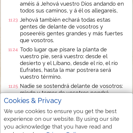
améis á Jehová vuestro Dios andando en
todos sus caminos, y á él os allegareis,
Jehová también echará todas estas
11:23
gentes de delante de vosotros y
poseeréis gentes grandes y más fuertes
que vosotros.
Todo lugar que pisare la planta de
11:24
vuestro pie, será vuestro: desde el
desierto y el Líbano, desde el río, el río
Eufrates, hasta la mar postrera será
vuestro término.
Nadie se sostendrá delante de vosotros:
11:25
miedo y temor de vosotros pondrá
Cookies & Privacy
Jehová vuestro Dios sobre la haz de toda
la tierra que hollareis, como él os ha
We use cookies to ensure you get the best
dicho.
experience on our website. By using our site
He aquí yo pongo hoy delante de
11:26
you acknowledge that you have read and
vosotros la bendición y la maldición: