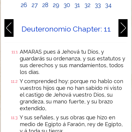
26
27
28
29
30
31
32
33
34
Deuteronomio Chapter: 11
AMARAS pues á Jehová tu Dios, y
11:1
guardarás su ordenanza, y sus estatutos y
sus derechos y sus mandamientos, todos
los días.
Y comprended hoy: porque no hablo con
11:2
vuestros hijos que no han sabido ni visto
el castigo de Jehová vuestro Dios, su
grandeza, su mano fuerte, y su brazo
extendido,
Y sus señales, y sus obras que hizo en
11:3
medio de Egipto á Faraón, rey de Egipto,
y á toda su tierra;