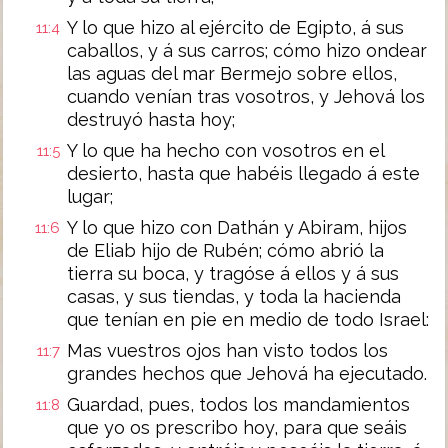
Y lo que hizo al ejército de Egipto, á sus
11:4
caballos, y á sus carros; cómo hizo ondear
las aguas del mar Bermejo sobre ellos,
cuando venían tras vosotros, y Jehová los
destruyó hasta hoy;
Y lo que ha hecho con vosotros en el
11:5
desierto, hasta que habéis llegado á este
lugar;
Y lo que hizo con Dathán y Abiram, hijos
11:6
de Eliab hijo de Rubén; cómo abrió la
tierra su boca, y tragóse á ellos y á sus
casas, y sus tiendas, y toda la hacienda
que tenían en pie en medio de todo Israel:
Mas vuestros ojos han visto todos los
11:7
grandes hechos que Jehová ha ejecutado.
Guardad, pues, todos los mandamientos
11:8
que yo os prescribo hoy, para que seáis