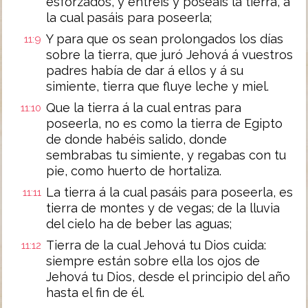
esforzados, y entréis y poseáis la tierra, á
la cual pasáis para poseerla;
Y para que os sean prolongados los días
11:9
sobre la tierra, que juró Jehová á vuestros
padres había de dar á ellos y á su
simiente, tierra que fluye leche y miel.
Que la tierra á la cual entras para
11:10
poseerla, no es como la tierra de Egipto
de donde habéis salido, donde
sembrabas tu simiente, y regabas con tu
pie, como huerto de hortaliza.
La tierra á la cual pasáis para poseerla, es
11:11
tierra de montes y de vegas; de la lluvia
del cielo ha de beber las aguas;
Tierra de la cual Jehová tu Dios cuida:
11:12
siempre están sobre ella los ojos de
Jehová tu Dios, desde el principio del año
hasta el fin de él.