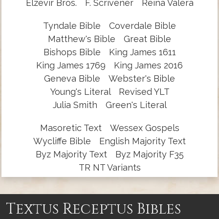
Elzevir Bros.
F. Scrivener
Reina Valera
Tyndale Bible
Coverdale Bible
Matthew's Bible
Great Bible
Bishops Bible
King James 1611
King James 1769
King James 2016
Geneva Bible
Webster's Bible
Young's Literal
Revised YLT
Julia Smith
Green's Literal
Masoretic Text
Wessex Gospels
Wycliffe Bible
English Majority Text
Byz Majority Text
Byz Majority F35
TR NT Variants
Textus Receptus Bibles