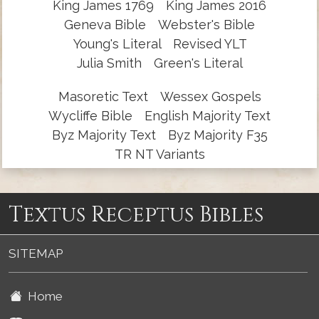
King James 1769
King James 2016
Geneva Bible
Webster's Bible
Young's Literal
Revised YLT
Julia Smith
Green's Literal
Masoretic Text
Wessex Gospels
Wycliffe Bible
English Majority Text
Byz Majority Text
Byz Majority F35
TR NT Variants
Textus Receptus Bibles
SITEMAP
Home