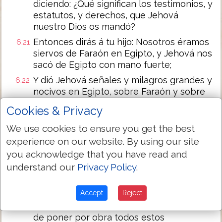
diciendo: ¿Qué significan los testimonios, y
estatutos, y derechos, que Jehová
nuestro Dios os mandó?
Entonces dirás á tu hijo: Nosotros éramos
6:21
siervos de Faraón en Egipto, y Jehová nos
sacó de Egipto con mano fuerte;
Y dió Jehová señales y milagros grandes y
6:22
nocivos en Egipto, sobre Faraón y sobre
toda su casa, delante de nuestros ojos;
Cookies & Privacy
Y sacónos de allá, para traernos y darnos
6:23
We use cookies to ensure you get the best
la tierra que juró á nuestros padres;
experience on our website. By using our site
Y mandónos Jehová que ejecutásemos
6:24
you acknowledge that you have read and
todos estos estatutos, y que temamos á
understand our
Privacy Policy
.
Jehová nuestro Dios, porque nos vaya
bien todos los días, y para que nos dé
vida, como hoy.
Accept
Reject
Y tendremos justicia cuando cuidáremos
6:25
de poner por obra todos estos