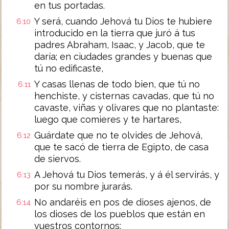
en tus portadas.
Y será, cuando Jehová tu Dios te hubiere
6:10
introducido en la tierra que juró á tus
padres Abraham, Isaac, y Jacob, que te
daría; en ciudades grandes y buenas que
tú no edificaste,
Y casas llenas de todo bien, que tú no
6:11
henchiste, y cisternas cavadas, que tú no
cavaste, viñas y olivares que no plantaste:
luego que comieres y te hartares,
Guárdate que no te olvides de Jehová,
6:12
que te sacó de tierra de Egipto, de casa
de siervos.
A Jehová tu Dios temerás, y á él servirás, y
6:13
por su nombre jurarás.
No andaréis en pos de dioses ajenos, de
6:14
los dioses de los pueblos que están en
vuestros contornos: