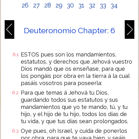
26
27
28
29
30
31
32
33
34
Deuteronomio Chapter: 6
ESTOS pues son los mandamientos,
6:1
estatutos, y derechos que Jehová vuestro
Dios mandó que os enseñase, para que
los pongáis por obra en la tierra á la cual
pasáis vosotros para poseerla:
Para que temas á Jehová tu Dios,
6:2
guardando todos sus estatutos y sus
mandamientos que yo te mando, tú, y tu
hijo, y el hijo de tu hijo, todos los días de
tu vida, y que tus días sean prolongados.
Oye pues, oh Israel, y cuida de ponerlos
6:3
por obra, para que te vaya bien, y seáis