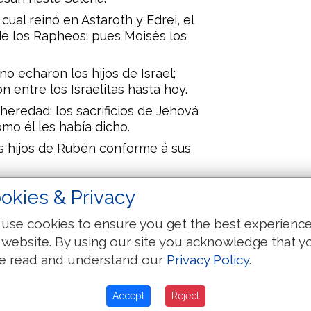
cual reinó en Astaroth y Edrei, el
de los Rapheos; pues Moisés los
o echaron los hijos de Israel;
 entre los Israelitas hasta hoy.
heredad: los sacrificios de Jehová
omo él les había dicho.
los hijos de Rubén conforme á sus
oer, que está á la orilla del arroyo
okies & Privacy
n medio del arroyo, y toda la
use cookies to ensure you get the best experienc
están en la llanura; Dibón, y
 website. By using our site you acknowledge that y
e read and understand our
Privacy Policy
.
h,
Accept
Reject
ahar en el monte del valle;