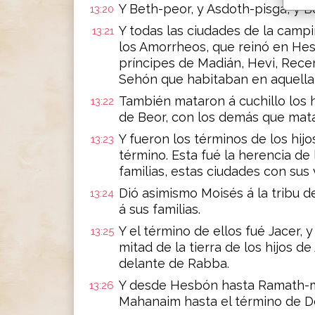
Y Beth-peor, y Asdoth-pisga, y B
13:20
Y todas las ciudades de la campi
13:21
los Amorrheos, que reinó en Hesbó
príncipes de Madián, Hevi, Recem
Sehón que habitaban en aquella 
También mataron á cuchillo los hi
13:22
de Beor, con los demás que mat
Y fueron los términos de los hij
13:23
término. Esta fué la herencia de
familias, estas ciudades con sus v
Dió asimismo Moisés á la tribu d
13:24
á sus familias.
Y el término de ellos fué Jacer, 
13:25
mitad de la tierra de los hijos 
delante de Rabba.
Y desde Hesbón hasta Ramath-m
13:26
Mahanaim hasta el término de De