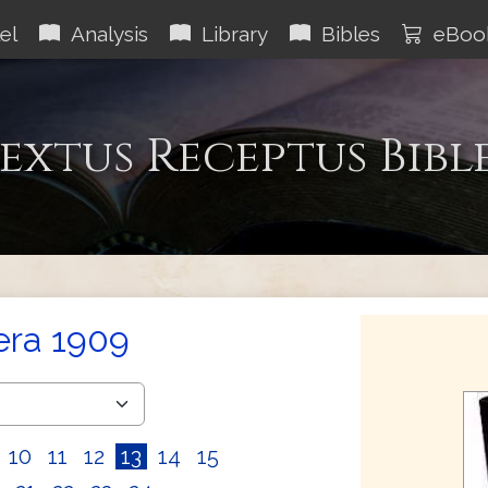
el
Analysis
Library
Bibles
eBoo
extus Receptus Bibl
era 1909
10
11
12
13
14
15