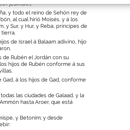
eth-jesimoth;
ña, y todo el reino de Sehón rey de
n, al cual hirió Moisés, y á los
, y Sur, y Hur, y Reba, príncipes de
tierra.
jos de Israel á Balaam adivino, hijo
aron.
os de Rubén el Jordán con su
 los hijos de Rubén conforme á sus
illas.
e Gad, á los hijos de Gad, conforme
y todas las ciudades de Galaad, y la
de Ammón hasta Aroer, que está
ispe, y Betonim; y desde
bir: