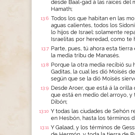
desde Baal-gad á las raíces del
Hamath;
Todos los que habitan en las mo
13:6
aguas calientes, todos los Sidon
lo hijos de Israel: solamente repa
Israelitas por heredad, como te
Parte, pues, tú ahora esta tierra
13:7
la media tribu de Manasés.
Porque la otra media recibió su
13:8
Gaditas, la cual les dió Moisés de
según que se la dió Moisés sierv
Desde Aroer, que está á la orilla
13:9
que está en medio del arroyo, y
Dibón;
Y todas las ciudades de Sehón re
13:10
en Hesbón, hasta los términos d
Y Galaad, y los términos de Gess
13:11
de Hermón, y toda la tierra de B