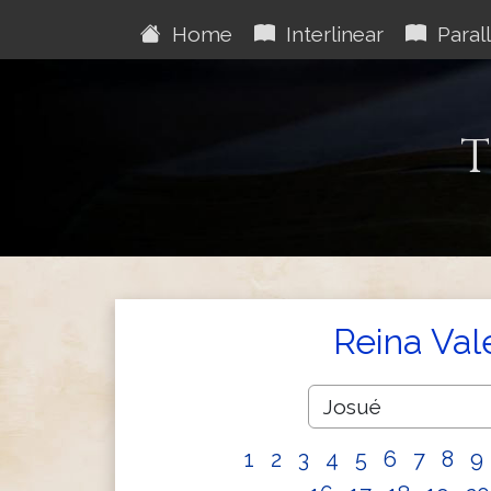
Home
Interlinear
Parall
T
Reina Val
1
2
3
4
5
6
7
8
9