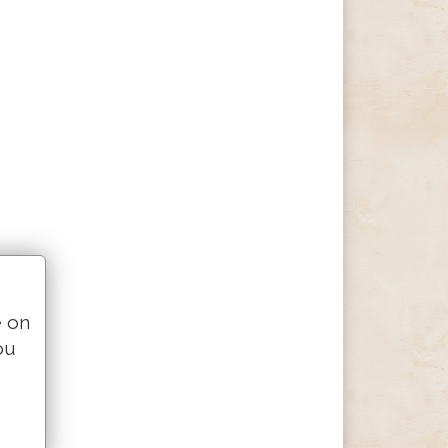
e on
ou