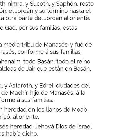
th-nimra, y Sucoth, y Saphón, resto
n: el Jordán y su término hasta el
a otra parte del Jordán al oriente.
de Gad, por sus familias, estas
a media tribu de Manasés: y fué de
nasés, conforme á sus familias.
ahanaim, todo Basán, todo el reino
aldeas de Jair que están en Basán,
 y Astaroth, y Edrei, ciudades del
 de Machîr, hijo de Manasés, á la
forme á sus familias.
en heredad en los llanos de Moab,
icó, al oriente.
isés heredad: Jehová Dios de Israel
es había dicho.