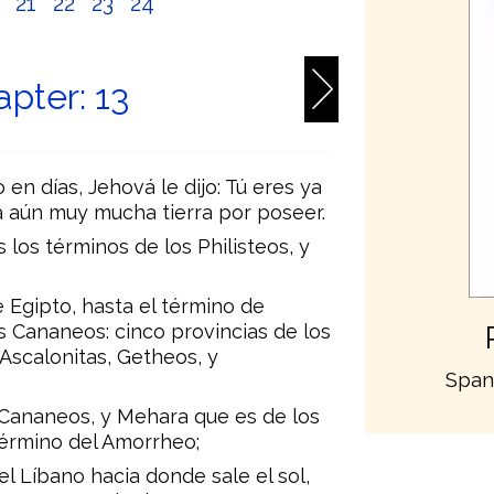
0
21
22
23
24
pter: 13
en días, Jehová le dijo: Tú eres ya
a aún muy mucha tierra por poseer.
s los términos de los Philisteos, y
 Egipto, hasta el término de
s Cananeos: cinco provincias de los
 Ascalonitas, Getheos, y
Span
s Cananeos, y Mehara que es de los
término del Amorrheo;
 el Líbano hacia donde sale el sol,