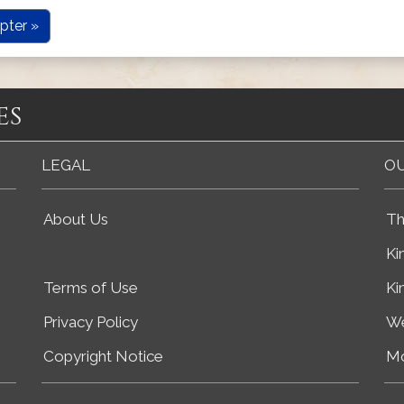
pter »
es
LEGAL
OU
About Us
Th
Ki
Terms of Use
Ki
Privacy Policy
We
Copyright Notice
Mo