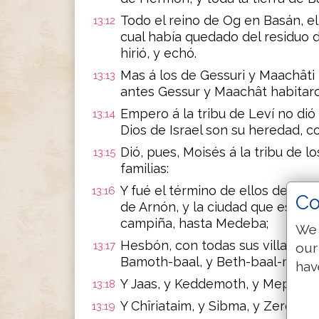
Todo el reino de Og en Basán, el 
13:12
cual había quedado del residuo 
hirió, y echó.
Mas á los de Gessuri y Maachâti n
13:13
antes Gessur y Maachât habitaron
Empero á la tribu de Leví no dió 
13:14
Dios de Israel son su heredad, c
Dió, pues, Moisés á la tribu de 
13:15
familias:
Y fué el término de ellos desde Ar
13:16
Co
de Arnón, y la ciudad que está e
campiña, hasta Medeba;
We 
Hesbón, con todas sus villas que 
13:17
our
Bamoth-baal, y Beth-baal-meón;
hav
Y Jaas, y Keddemoth, y Mephaat
13:18
Y Chîriataim, y Sibma, y Zerethsh
13:19