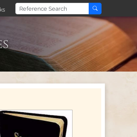
ks
es