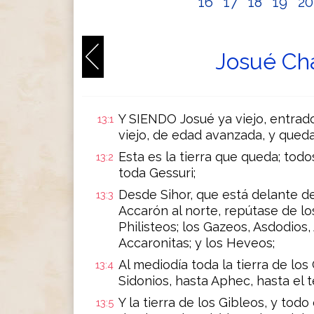
16
17
18
19
2
Josué Cha
Y SIENDO Josué ya viejo, entrado 
13:1
viejo, de edad avanzada, y qued
Esta es la tierra que queda; todo
13:2
toda Gessuri;
Desde Sihor, que está delante de
13:3
Accarón al norte, repútase de lo
Philisteos; los Gazeos, Asdodios,
Accaronitas; y los Heveos;
Al mediodía toda la tierra de lo
13:4
Sidonios, hasta Aphec, hasta el 
Y la tierra de los Gibleos, y todo
13:5