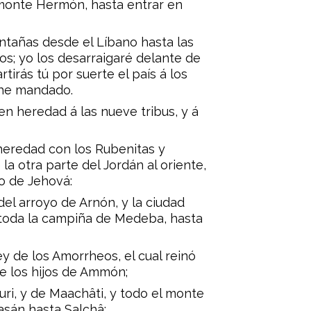
 monte Hermón, hasta entrar en
ntañas desde el Líbano hasta las
ios; yo los desarraigaré delante de
rtirás tú por suerte el país á los
 he mandado.
 en heredad á las nueve tribus, y á
 heredad con los Rubenitas y
 la otra parte del Jordán al oriente,
o de Jehová:
 del arroyo de Arnón, y la ciudad
 toda la campiña de Medeba, hasta
y de los Amorrheos, el cual reinó
e los hijos de Ammón;
uri, y de Maachâti, y todo el monte
asán hasta Salchâ: