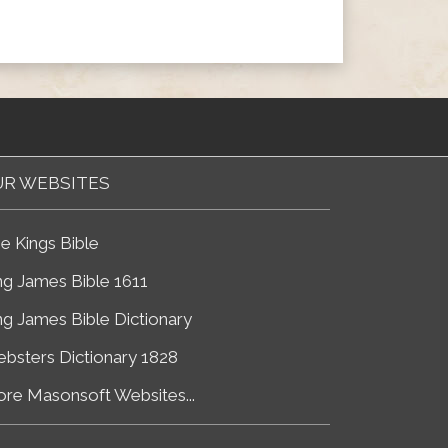
R WEBSITES
e Kings Bible
ng James Bible 1611
ng James Bible Dictionary
bsters Dictionary 1828
re Masonsoft Websites...