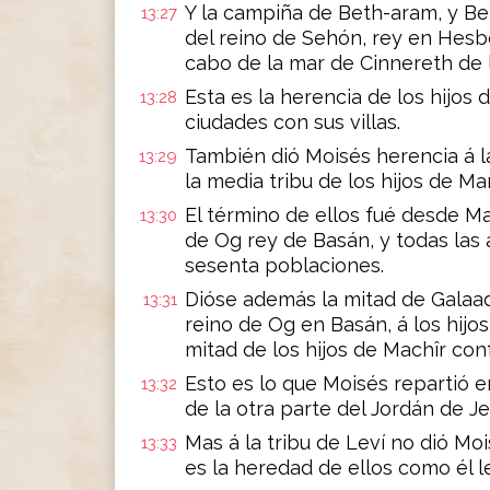
Y la campiña de Beth-aram, y Be
13:27
del reino de Sehón, rey en Hesbó
cabo de la mar de Cinnereth de l
Esta es la herencia de los hijos 
13:28
ciudades con sus villas.
También dió Moisés herencia á l
13:29
la media tribu de los hijos de Ma
El término de ellos fué desde M
13:30
de Og rey de Basán, y todas las 
sesenta poblaciones.
Dióse además la mitad de Galaad,
13:31
reino de Og en Basán, á los hijos
mitad de los hijos de Machîr con
Esto es lo que Moisés repartió 
13:32
de la otra parte del Jordán de Jer
Mas á la tribu de Leví no dió Mo
13:33
es la heredad de ellos como él l