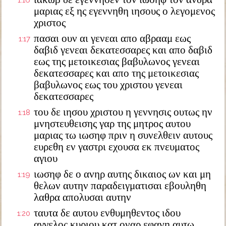
1:16
μαριας εξ ης εγεννηθη ιησους ο λεγομενος
χριστος
πασαι ουν αι γενεαι απο αβρααμ εως
1:17
δαβιδ γενεαι δεκατεσσαρες και απο δαβιδ
εως της μετοικεσιας βαβυλωνος γενεαι
δεκατεσσαρες και απο της μετοικεσιας
βαβυλωνος εως του χριστου γενεαι
δεκατεσσαρες
του δε ιησου χριστου η γεννησις ουτως ην
1:18
μνηστευθεισης γαρ της μητρος αυτου
μαριας τω ιωσηφ πριν η συνελθειν αυτους
ευρεθη εν γαστρι εχουσα εκ πνευματος
αγιου
ιωσηφ δε ο ανηρ αυτης δικαιος ων και μη
1:19
θελων αυτην παραδειγματισαι εβουληθη
λαθρα απολυσαι αυτην
ταυτα δε αυτου ενθυμηθεντος ιδου
1:20
αγγελος κυριου κατ οναρ εφανη αυτω