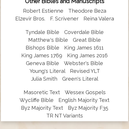
Other Bibles and Manuscripts
Robert Estienne
Theodore Beza
Elzevir Bros.
F. Scrivener
Reina Valera
Tyndale Bible
Coverdale Bible
Matthew's Bible
Great Bible
Bishops Bible
King James 1611
King James 1769
King James 2016
Geneva Bible
Webster's Bible
Young's Literal
Revised YLT
Julia Smith
Green's Literal
Masoretic Text
Wessex Gospels
Wycliffe Bible
English Majority Text
Byz Majority Text
Byz Majority F35
TR NT Variants