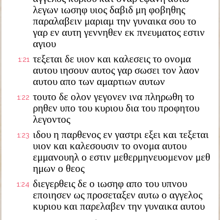
λεγων ιωσηφ υιος δαβιδ μη φοβηθης
παραλαβειν μαριαμ την γυναικα σου το
γαρ εν αυτη γεννηθεν εκ πνευματος εστιν
αγιου
τεξεται δε υιον και καλεσεις το ονομα
1:21
αυτου ιησουν αυτος γαρ σωσει τον λαον
αυτου απο των αμαρτιων αυτων
τουτο δε ολον γεγονεν ινα πληρωθη το
1:22
ρηθεν υπο του κυριου δια του προφητου
λεγοντος
ιδου η παρθενος εν γαστρι εξει και τεξεται
1:23
υιον και καλεσουσιν το ονομα αυτου
εμμανουηλ ο εστιν μεθερμηνευομενον μεθ
ημων ο θεος
διεγερθεις δε ο ιωσηφ απο του υπνου
1:24
εποιησεν ως προσεταξεν αυτω ο αγγελος
κυριου και παρελαβεν την γυναικα αυτου