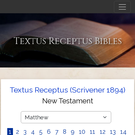
Textus Receptus Bibles
Textus Receptus (Scrivener 1894)
New Testament
1
2
3
4
5
6
7
8
9
10
11
12
13
14