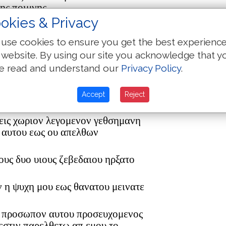
ης ποιμνης
okies & Privacy
υμας εις την γαλιλαιαν
ω ει και παντες
use cookies to ensure you get the best experienc
ουδεποτε σκανδαλισθησομαι
 website. By using our site you acknowledge that y
 οτι εν ταυτη τη νυκτι πριν
e read and understand our
Privacy Policy
.
η με
συν σοι αποθανειν ου μη σε
Accept
Reject
οι μαθηται ειπον
 εις χωριον λεγομενον γεθσημανη
ε αυτου εως ου απελθων
ους δυο υιους ζεβεδαιου ηρξατο
ιν η ψυχη μου εως θανατου μεινατε
ι προσωπον αυτου προσευχομενος
 εστιν παρελθετω απ εμου το