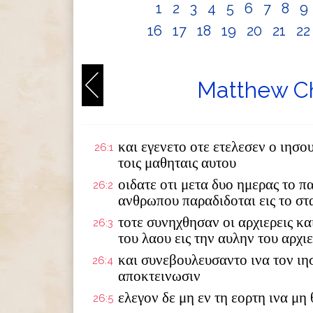
1
2
3
4
5
6
7
8
9
16
17
18
19
20
21
2
Matthew Ch
και εγενετο οτε ετελεσεν ο ιησο
26:1
τοις μαθηταις αυτου
οιδατε οτι μετα δυο ημερας το πα
26:2
ανθρωπου παραδιδοται εις το σ
τοτε συνηχθησαν οι αρχιερεις κα
26:3
του λαου εις την αυλην του αρχ
και συνεβουλευσαντο ινα τον ι
26:4
αποκτεινωσιν
ελεγον δε μη εν τη εορτη ινα μη
26:5