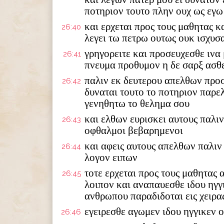
ποτηριον τουτο πλην ουχ ως εγω
και ερχεται προς τους μαθητας κ
26:40
λεγει τω πετρω ουτως ουκ ισχυσ
γρηγορειτε και προσευχεσθε ινα 
26:41
πνευμα προθυμον η δε σαρξ ασθ
παλιν εκ δευτερου απελθων προσ
26:42
δυναται τουτο το ποτηριον παρε
γενηθητω το θελημα σου
και ελθων ευρισκει αυτους παλι
26:43
οφθαλμοι βεβαρημενοι
και αφεις αυτους απελθων παλιν
26:44
λογον ειπων
τοτε ερχεται προς τους μαθητας 
26:45
λοιπον και αναπαυεσθε ιδου ηγγι
ανθρωπου παραδιδοται εις χειρ
εγειρεσθε αγωμεν ιδου ηγγικεν 
26:46