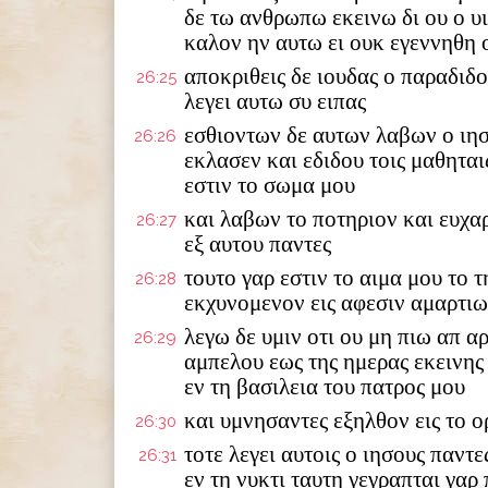
δε τω ανθρωπω εκεινω δι ου ο υ
καλον ην αυτω ει ουκ εγεννηθη 
αποκριθεις δε ιουδας ο παραδιδο
26:25
λεγει αυτω συ ειπας
εσθιοντων δε αυτων λαβων ο ιησ
26:26
εκλασεν και εδιδου τοις μαθηται
εστιν το σωμα μου
και λαβων το ποτηριον και ευχα
26:27
εξ αυτου παντες
τουτο γαρ εστιν το αιμα μου το 
26:28
εκχυνομενον εις αφεσιν αμαρτι
λεγω δε υμιν οτι ου μη πιω απ α
26:29
αμπελου εως της ημερας εκεινης
εν τη βασιλεια του πατρος μου
και υμνησαντες εξηλθον εις το 
26:30
τοτε λεγει αυτοις ο ιησους παντ
26:31
εν τη νυκτι ταυτη γεγραπται γαρ