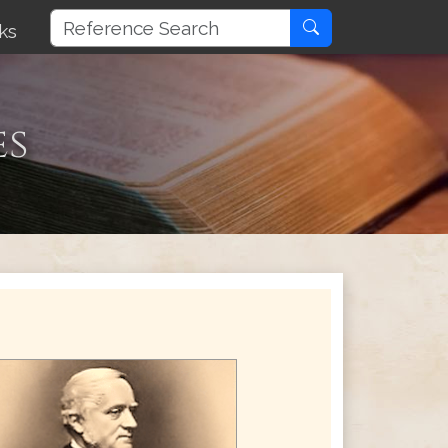
ks
es