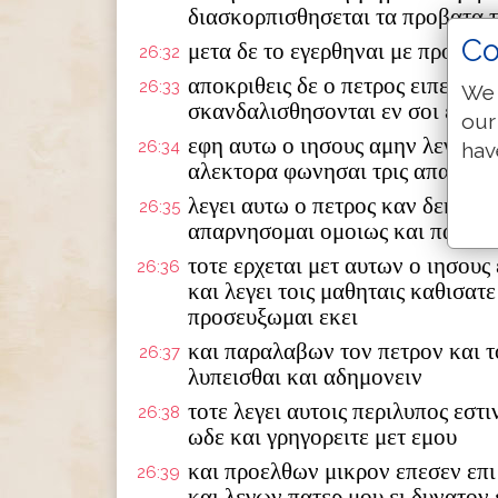
διασκορπισθησεται τα προβατα τ
Co
μετα δε το εγερθηναι με προαξω 
26:32
αποκριθεις δε ο πετρος ειπεν αυτ
26:33
We 
σκανδαλισθησονται εν σοι εγω 
our
εφη αυτω ο ιησους αμην λεγω σοι
26:34
hav
αλεκτορα φωνησαι τρις απαρνησ
λεγει αυτω ο πετρος καν δεη με 
26:35
απαρνησομαι ομοιως και παντες 
τοτε ερχεται μετ αυτων ο ιησους
26:36
και λεγει τοις μαθηταις καθισατ
προσευξωμαι εκει
και παραλαβων τον πετρον και τ
26:37
λυπεισθαι και αδημονειν
τοτε λεγει αυτοις περιλυπος εστ
26:38
ωδε και γρηγορειτε μετ εμου
και προελθων μικρον επεσεν επ
26:39
και λεγων πατερ μου ει δυνατον