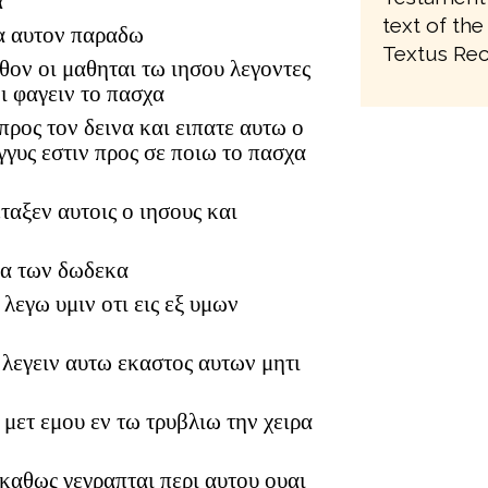
α
text of the
να αυτον παραδω
Textus Rec
ον οι μαθηται τω ιησου λεγοντες
ι φαγειν το πασχα
 προς τον δεινα και ειπατε αυτω ο
γγυς εστιν προς σε ποιω το πασχα
ταξεν αυτοις ο ιησους και
τα των δωδεκα
λεγω υμιν οτι εις εξ υμων
λεγειν αυτω εκαστος αυτων μητι
 μετ εμου εν τω τρυβλιω την χειρα
 καθως γεγραπται περι αυτου ουαι