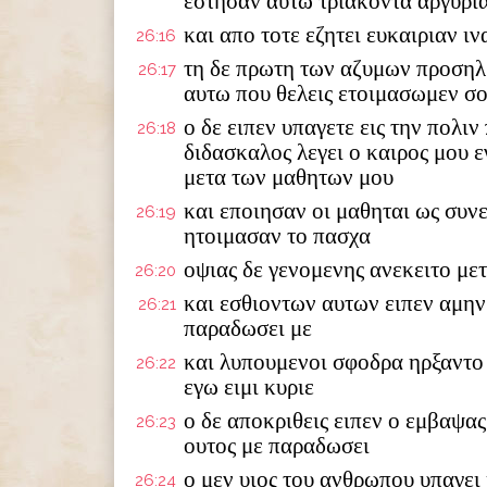
εστησαν αυτω τριακοντα αργυρι
και απο τοτε εζητει ευκαιριαν ι
26:16
τη δε πρωτη των αζυμων προσηλθ
26:17
αυτω που θελεις ετοιμασωμεν σο
ο δε ειπεν υπαγετε εις την πολιν
26:18
διδασκαλος λεγει ο καιρος μου ε
μετα των μαθητων μου
και εποιησαν οι μαθηται ως συνε
26:19
ητοιμασαν το πασχα
οψιας δε γενομενης ανεκειτο με
26:20
και εσθιοντων αυτων ειπεν αμην 
26:21
παραδωσει με
και λυπουμενοι σφοδρα ηρξαντο 
26:22
εγω ειμι κυριε
ο δε αποκριθεις ειπεν ο εμβαψας
26:23
ουτος με παραδωσει
ο μεν υιος του ανθρωπου υπαγει
26:24