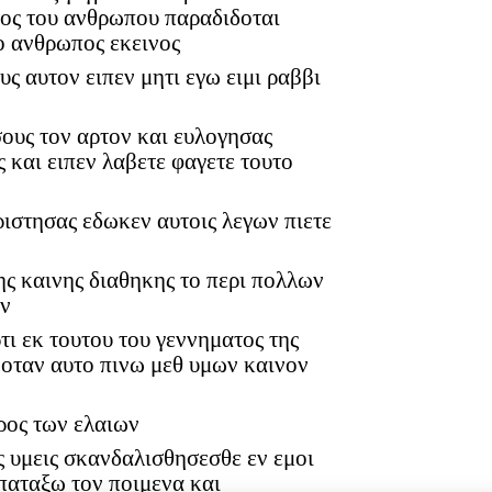
ιος του ανθρωπου παραδιδοται
ο ανθρωπος εκεινος
υς αυτον ειπεν μητι εγω ειμι ραββι
ους τον αρτον και ευλογησας
ς και ειπεν λαβετε φαγετε τουτο
ριστησας εδωκεν αυτοις λεγων πιετε
της καινης διαθηκης το περι πολλων
ων
ρτι εκ τουτου του γεννηματος της
 οταν αυτο πινω μεθ υμων καινον
ορος των ελαιων
ες υμεις σκανδαλισθησεσθε εν εμοι
 παταξω τον ποιμενα και