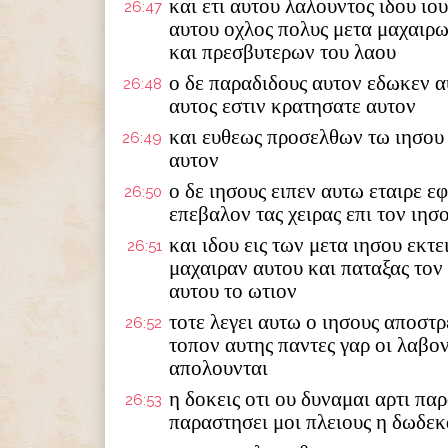
και ετι αυτου λαλουντος ιδου ιο
26:47
αυτου οχλος πολυς μετα μαχαιρ
και πρεσβυτερων του λαου
ο δε παραδιδους αυτον εδωκεν α
26:48
αυτος εστιν κρατησατε αυτον
και ευθεως προσελθων τω ιησου 
26:49
αυτον
ο δε ιησους ειπεν αυτω εταιρε ε
26:50
επεβαλον τας χειρας επι τον ιησ
και ιδου εις των μετα ιησου εκτ
26:51
μαχαιραν αυτου και παταξας τον
αυτου το ωτιον
τοτε λεγει αυτω ο ιησους αποστρ
26:52
τοπον αυτης παντες γαρ οι λαβο
απολουνται
η δοκεις οτι ου δυναμαι αρτι πα
26:53
παραστησει μοι πλειους η δωδε