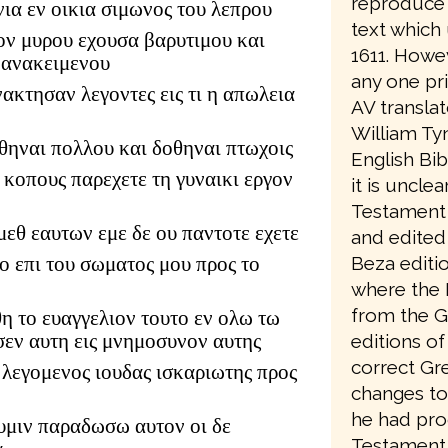
reproduce 
νια εν οικια σιμωνος του λεπρου
text which 
ν μυρου εχουσα βαρυτιμου και
1611. Howe
 ανακειμενου
any one pri
νακτησαν λεγοντες εις τι η απωλεια
AV translat
William Ty
θηναι πολλου και δοθηναι πτωχοις
English Bib
ι κοπους παρεχετε τη γυναικι εργον
it is uncle
Testament 
μεθ εαυτων εμε δε ου παντοτε εχετε
and edited 
Beza editio
ο επι του σωματος μου προς το
where the E
from the G
η το ευαγγελιον τουτο εν ολω τω
σεν αυτη εις μνημοσυνον αυτης
editions of
correct Gr
 λεγομενος ιουδας ισκαριωτης προς
changes to
he had pro
 υμιν παραδωσω αυτον οι δε
Testament 