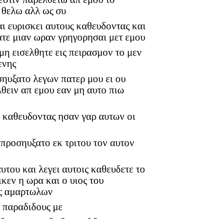
 θελω αλλ ως συ
αι ευρισκει αυτους καθευδοντας και
ατε μιαν ωραν γρηγορησαι μετ εμου
μη εισελθητε εις πειρασμον το μεν
ενης
ηυξατο λεγων πατερ μου ει ου
λθειν απ εμου εαν μη αυτο πιω
ν καθευδοντας ησαν γαρ αυτων οι
 προσηυξατο εκ τριτου τον αυτον
αυτου και λεγει αυτοις καθευδετε το
κεν η ωρα και ο υιος του
ας αμαρτωλων
ο παραδιδους με