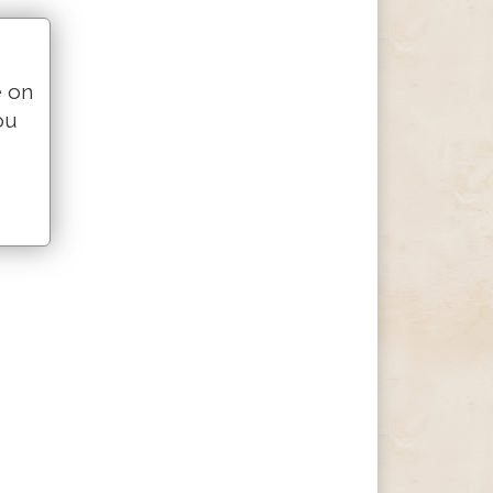
e on
ou