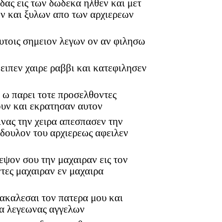
υδας εις των δωδεκα ηλθεν και μετ
ων και ξυλων απο των αρχιερεων
υτοις σημειον λεγων ον αν φιλησω
ειπεν χαιρε ραββι και κατεφιλησεν
φ ω παρει τοτε προσελθοντες
ουν και εκρατησαν αυτον
εινας την χειρα απεσπασεν την
 δουλον του αρχιερεως αφειλεν
εψον σου την μαχαιραν εις τον
ντες μαχαιραν εν μαχαιρα
ρακαλεσαι τον πατερα μου και
κα λεγεωνας αγγελων