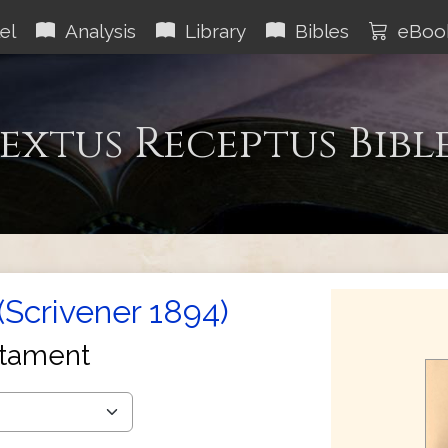
el
Analysis
Library
Bibles
eBoo
extus Receptus Bibl
(Scrivener 1894)
tament