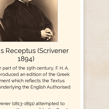
s Receptus (Scrivener
1894)
r part of the 19th century, F. H. A.
produced an edition of the Greek
ent which reflects the Textus
nderlying the English Authorised
rivener (1813-1891) attempted to