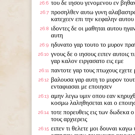
του δε ιησου γενομενου εν βηθα
26:6
προσηλθεν αυτω γυνη αλαβαστρο
26:7
κατεχεεν επι την κεφαλην αυτου
ιδοντες δε οι μαθηται αυτου ηγα
26:8
αυτη
ηδυνατο γαρ τουτο το μυρον πρα
26:9
γνους δε ο ιησους ειπεν αυτοις τ
26:10
γαρ καλον ειργασατο εις εμε
παντοτε γαρ τους πτωχους εχετε 
26:11
βαλουσα γαρ αυτη το μυρον τουτ
26:12
ενταφιασαι με εποιησεν
αμην λεγω υμιν οπου εαν κηρυχθ
26:13
κοσμω λαληθησεται και ο εποιη
τοτε πορευθεις εις των δωδεκα ο
26:14
τους αρχιερεις
ειπεν τι θελετε μοι δουναι καγω
26:15