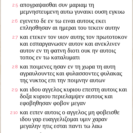
απογραψασθαι συν μαριαμ τη
2:5
μεμνηστευμενη αυτω γυναικι ουση εγκυω
εγενετο δε εν τω ειναι αυτους εκει
2:6
επλησθησαν αι ημεραι του τεκειν αυτην
και ετεκεν τον υιον αυτης τον πρωτοτοκον
2:7
και εσπαργανωσεν αυτον και ανεκλινεν
αυτον εν τη φατνη διοτι ουκ ην αυτοις
τοπος εν τω καταλυματι
και ποιμενες ησαν εν τη χωρα τη αυτη
2:8
αγραυλουντες και φυλασσοντες φυλακας
της νυκτος επι την ποιμνην αυτων
και ιδου αγγελος κυριου επεστη αυτοις και
2:9
δοξα κυριου περιελαμψεν αυτους και
εφοβηθησαν φοβον μεγαν
και ειπεν αυτοις ο αγγελος μη φοβεισθε
2:10
ιδου γαρ ευαγγελιζομαι υμιν χαραν
μεγαλην ητις εσται παντι τω λαω