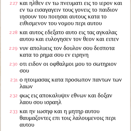
και ηλθεν εν τω πνευματι εις το ιερον και
2:27
εν τω εισαγαγειν τους γονεις το παιδιον
ιησουν του ποιησαι αυτους κατα το
ειθισμενον του νομου περι αυτου
και αυτος εδεξατο αυτο εις τας αγκαλας
2:28
αυτου και ευλογησεν τον θεον και ειπεν
νυν απολυεις τον δουλον σου δεσποτα
2:29
κατα το ρημα σου εν ειρηνη
οτι ειδον οι οφθαλμοι μου το σωτηριον
2:30
σου
ο ητοιμασας κατα προσωπον παντων των
2:31
λαων
φως εις αποκαλυψιν εθνων και δοξαν
2:32
λαου σου ισραηλ
και ην ιωσηφ και η μητηρ αυτου
2:33
θαυμαζοντες επι τοις λαλουμενοις περι
αυτου