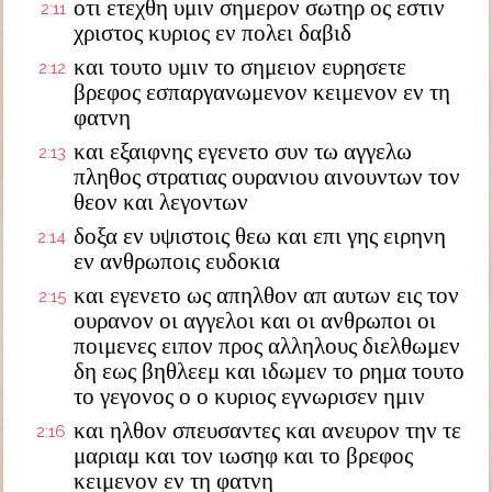
οτι ετεχθη υμιν σημερον σωτηρ ος εστιν
2:11
χριστος κυριος εν πολει δαβιδ
και τουτο υμιν το σημειον ευρησετε
2:12
βρεφος εσπαργανωμενον κειμενον εν τη
φατνη
και εξαιφνης εγενετο συν τω αγγελω
2:13
πληθος στρατιας ουρανιου αινουντων τον
θεον και λεγοντων
δοξα εν υψιστοις θεω και επι γης ειρηνη
2:14
εν ανθρωποις ευδοκια
και εγενετο ως απηλθον απ αυτων εις τον
2:15
ουρανον οι αγγελοι και οι ανθρωποι οι
ποιμενες ειπον προς αλληλους διελθωμεν
δη εως βηθλεεμ και ιδωμεν το ρημα τουτο
το γεγονος ο ο κυριος εγνωρισεν ημιν
και ηλθον σπευσαντες και ανευρον την τε
2:16
μαριαμ και τον ιωσηφ και το βρεφος
κειμενον εν τη φατνη