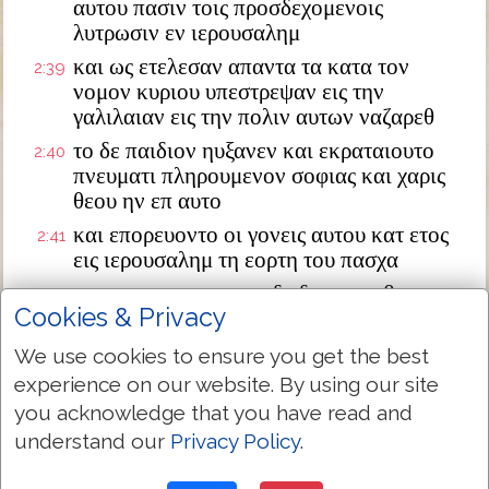
αυτου πασιν τοις προσδεχομενοις
λυτρωσιν εν ιερουσαλημ
και ως ετελεσαν απαντα τα κατα τον
2:39
νομον κυριου υπεστρεψαν εις την
γαλιλαιαν εις την πολιν αυτων ναζαρεθ
το δε παιδιον ηυξανεν και εκραταιουτο
2:40
πνευματι πληρουμενον σοφιας και χαρις
θεου ην επ αυτο
και επορευοντο οι γονεις αυτου κατ ετος
2:41
εις ιερουσαλημ τη εορτη του πασχα
και οτε εγενετο ετων δωδεκα αναβαντων
2:42
Cookies & Privacy
αυτων εις ιεροσολυμα κατα το εθος της
εορτης
We use cookies to ensure you get the best
και τελειωσαντων τας ημερας εν τω
2:43
experience on our website. By using our site
υποστρεφειν αυτους υπεμεινεν ιησους ο
you acknowledge that you have read and
παις εν ιερουσαλημ και ουκ εγνω ιωσηφ
understand our
Privacy Policy
.
και η μητηρ αυτου
νομισαντες δε αυτον εν τη συνοδια ειναι
2:44