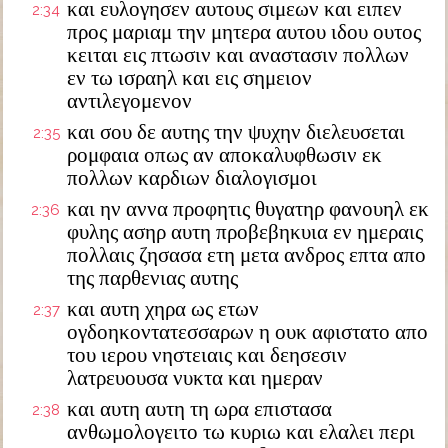
και ευλογησεν αυτους σιμεων και ειπεν
2:34
προς μαριαμ την μητερα αυτου ιδου ουτος
κειται εις πτωσιν και αναστασιν πολλων
εν τω ισραηλ και εις σημειον
αντιλεγομενον
και σου δε αυτης την ψυχην διελευσεται
2:35
ρομφαια οπως αν αποκαλυφθωσιν εκ
πολλων καρδιων διαλογισμοι
και ην αννα προφητις θυγατηρ φανουηλ εκ
2:36
φυλης ασηρ αυτη προβεβηκυια εν ημεραις
πολλαις ζησασα ετη μετα ανδρος επτα απο
της παρθενιας αυτης
και αυτη χηρα ως ετων
2:37
ογδοηκοντατεσσαρων η ουκ αφιστατο απο
του ιερου νηστειαις και δεησεσιν
λατρευουσα νυκτα και ημεραν
και αυτη αυτη τη ωρα επιστασα
2:38
ανθωμολογειτο τω κυριω και ελαλει περι