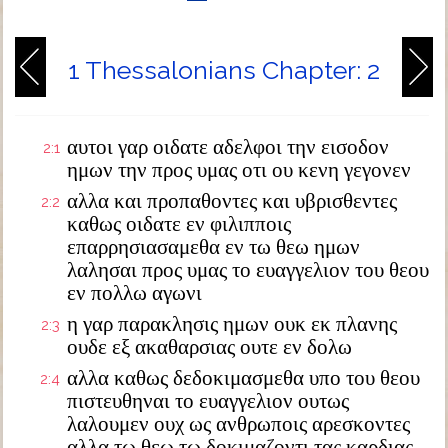
1 Thessalonians Chapter: 2
αυτοι γαρ οιδατε αδελφοι την εισοδον
2:1
ημων την προς υμας οτι ου κενη γεγονεν
αλλα και προπαθοντες και υβρισθεντες
2:2
καθως οιδατε εν φιλιπποις
επαρρησιασαμεθα εν τω θεω ημων
λαλησαι προς υμας το ευαγγελιον του θεου
εν πολλω αγωνι
η γαρ παρακλησις ημων ουκ εκ πλανης
2:3
ουδε εξ ακαθαρσιας ουτε εν δολω
αλλα καθως δεδοκιμασμεθα υπο του θεου
2:4
πιστευθηναι το ευαγγελιον ουτως
λαλουμεν ουχ ως ανθρωποις αρεσκοντες
αλλα τω θεω τω δοκιμαζοντι τας καρδιας