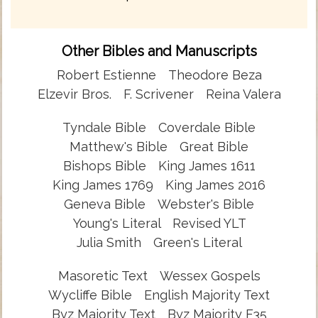
Other Bibles and Manuscripts
Robert Estienne
Theodore Beza
Elzevir Bros.
F. Scrivener
Reina Valera
Tyndale Bible
Coverdale Bible
Matthew's Bible
Great Bible
Bishops Bible
King James 1611
King James 1769
King James 2016
Geneva Bible
Webster's Bible
Young's Literal
Revised YLT
Julia Smith
Green's Literal
Masoretic Text
Wessex Gospels
Wycliffe Bible
English Majority Text
Byz Majority Text
Byz Majority F35