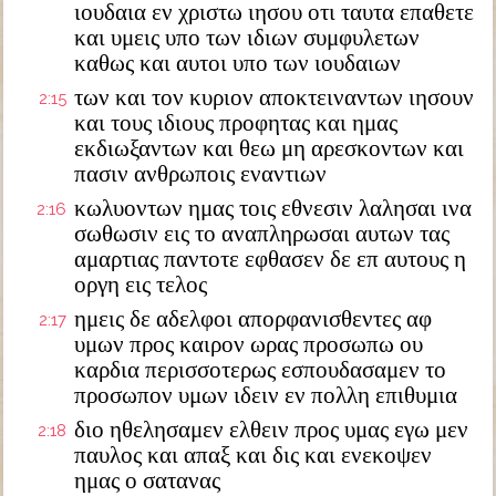
ιουδαια εν χριστω ιησου οτι ταυτα επαθετε
και υμεις υπο των ιδιων συμφυλετων
καθως και αυτοι υπο των ιουδαιων
των και τον κυριον αποκτειναντων ιησουν
2:15
και τους ιδιους προφητας και ημας
εκδιωξαντων και θεω μη αρεσκοντων και
πασιν ανθρωποις εναντιων
κωλυοντων ημας τοις εθνεσιν λαλησαι ινα
2:16
σωθωσιν εις το αναπληρωσαι αυτων τας
αμαρτιας παντοτε εφθασεν δε επ αυτους η
οργη εις τελος
ημεις δε αδελφοι απορφανισθεντες αφ
2:17
υμων προς καιρον ωρας προσωπω ου
καρδια περισσοτερως εσπουδασαμεν το
προσωπον υμων ιδειν εν πολλη επιθυμια
διο ηθελησαμεν ελθειν προς υμας εγω μεν
2:18
παυλος και απαξ και δις και ενεκοψεν
ημας ο σατανας