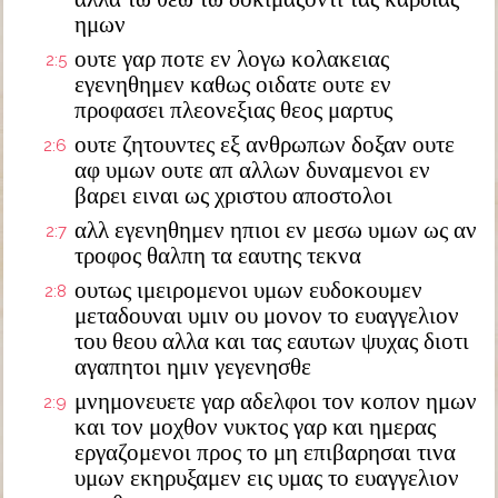
ημων
ουτε γαρ ποτε εν λογω κολακειας
2:5
εγενηθημεν καθως οιδατε ουτε εν
προφασει πλεονεξιας θεος μαρτυς
ουτε ζητουντες εξ ανθρωπων δοξαν ουτε
2:6
αφ υμων ουτε απ αλλων δυναμενοι εν
βαρει ειναι ως χριστου αποστολοι
αλλ εγενηθημεν ηπιοι εν μεσω υμων ως αν
2:7
τροφος θαλπη τα εαυτης τεκνα
ουτως ιμειρομενοι υμων ευδοκουμεν
2:8
μεταδουναι υμιν ου μονον το ευαγγελιον
του θεου αλλα και τας εαυτων ψυχας διοτι
αγαπητοι ημιν γεγενησθε
μνημονευετε γαρ αδελφοι τον κοπον ημων
2:9
και τον μοχθον νυκτος γαρ και ημερας
εργαζομενοι προς το μη επιβαρησαι τινα
υμων εκηρυξαμεν εις υμας το ευαγγελιον