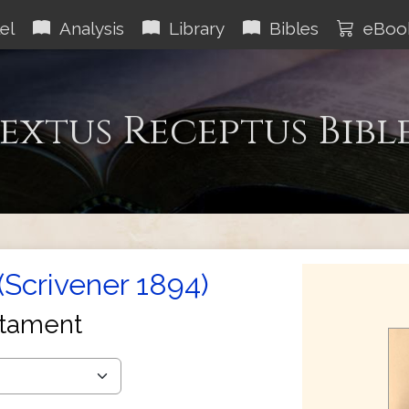
el
Analysis
Library
Bibles
eBoo
extus Receptus Bibl
(Scrivener 1894)
tament