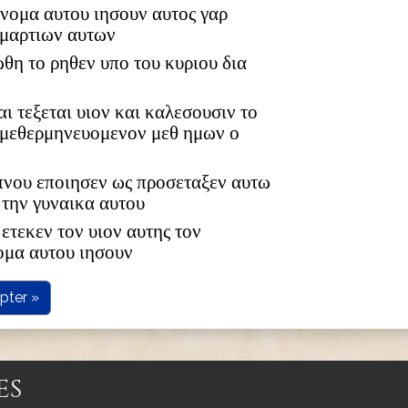
 ονομα αυτου ιησουν αυτος γαρ
αμαρτιων αυτων
ωθη το ρηθεν υπο του κυριου δια
αι τεξεται υιον και καλεσουσιν το
 μεθερμηνευομενον μεθ ημων ο
υπνου εποιησεν ως προσεταξεν αυτω
 την γυναικα αυτου
ετεκεν τον υιον αυτης τον
ομα αυτου ιησουν
pter »
es