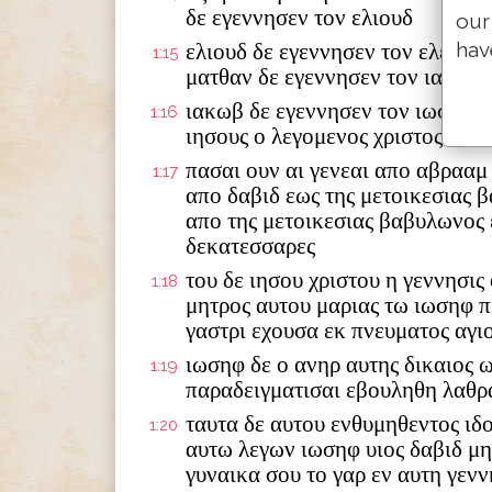
δε εγεννησεν τον ελιουδ
our
hav
ελιουδ δε εγεννησεν τον ελεαζα
1:15
ματθαν δε εγεννησεν τον ιακωβ
ιακωβ δε εγεννησεν τον ιωσηφ τ
1:16
ιησους ο λεγομενος χριστος
πασαι ουν αι γενεαι απο αβρααμ
1:17
απο δαβιδ εως της μετοικεσιας 
απο της μετοικεσιας βαβυλωνος 
δεκατεσσαρες
του δε ιησου χριστου η γεννησις
1:18
μητρος αυτου μαριας τω ιωσηφ π
γαστρι εχουσα εκ πνευματος αγι
ιωσηφ δε ο ανηρ αυτης δικαιος 
1:19
παραδειγματισαι εβουληθη λαθρ
ταυτα δε αυτου ενθυμηθεντος ιδ
1:20
αυτω λεγων ιωσηφ υιος δαβιδ μ
γυναικα σου το γαρ εν αυτη γενν