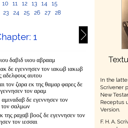
10
11
12
13
14
15
2
23
24
25
26
27
28
hapter: 1
Textu
υιου δαβιδ υιου αβρααμ
αακ δε εγεννησεν τον ιακωβ ιακωβ
υς αδελφους αυτου
In the latte
αι τον ζαρα εκ της θαμαρ φαρες δε
Scrivener 
εγεννησεν τον αραμ
New Testam
 αμιναδαβ δε εγεννησεν τον
Receptus u
 τον σαλμων
Version.
κ της ραχαβ βοοζ δε εγεννησεν τον
F. H. A. Sc
ησεν τον ιεσσαι