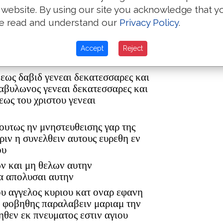
 website. By using our site you acknowledge that y
text of the
e read and understand our
Privacy Policy
.
ρ ελεαζαρ δε εγεννησεν τον ματθαν
Textus Rec
Accept
Reject
ον ανδρα μαριας εξ ης εγεννηθη
 εως δαβιδ γενεαι δεκατεσσαρες και
βαβυλωνος γενεαι δεκατεσσαρες και
εως του χριστου γενεαι
 ουτως ην μνηστευθεισης γαρ της
ριν η συνελθειν αυτους ευρεθη εν
ου
ων και μη θελων αυτην
α απολυσαι αυτην
ου αγγελος κυριου κατ οναρ εφανη
η φοβηθης παραλαβειν μαριαμ την
ηθεν εκ πνευματος εστιν αγιου