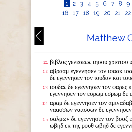
1
2
3
4
5
6
7
8
9
16
17
18
19
20
21
2
Matthew C
βιβλος γενεσεως ιησου χριστου 
1:1
αβρααμ εγεννησεν τον ισαακ ισ
1:2
δε εγεννησεν τον ιουδαν και το
ιουδας δε εγεννησεν τον φαρες κ
1:3
εγεννησεν τον εσρωμ εσρωμ δε 
αραμ δε εγεννησεν τον αμιναδαβ
1:4
ναασσων ναασσων δε εγεννησεν
σαλμων δε εγεννησεν τον βοοζ ε
1:5
ωβηδ εκ της ρουθ ωβηδ δε εγενν