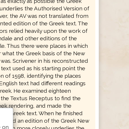
as exactly as possible the Greek
underlies the Authorised Version of
ver, the AV was not translated from
nted edition of the Greek text. The
ors relied heavily upon the work of
ndale and other editions of the
le. Thus there were places in which
ar what the Greek basis of the New
was. Scrivener in his reconstructed
text used as his starting point the
n of 1598, identifying the places
nglish text had different readings
reek. He examined eighteen
 the Textus Receptus to find the
eek rendering, and made the
 his Greek text. When he finished
duced an edition of the Greek New
e on
which more closely underlies the