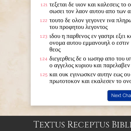
τεξεται δε υιον και καλεσεις το
1:21
σωσει τον λαον αυτου απο των 
τουτο δε ολον γεγονεν ινα πληρ
1:22
του προφητου λεγοντος
ιδου η παρθενος εν γαστρι εξει κ
1:23
ονομα αυτου εμμανουηλ ο εστιν
θεος
διεγερθεις δε ο ιωσηφ απο του 
1:24
ο αγγελος κυριου και παρελαβεν
και ουκ εγινωσκεν αυτην εως ου 
1:25
πρωτοτοκον και εκαλεσεν το ον
Next Cha
Textus Receptus Bibl