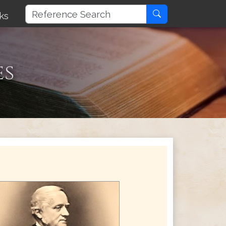
ks
es