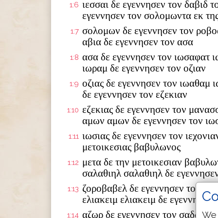
ιεσσαι δε εγεννησεν τον δαβιδ τ
1:6
εγεννησεν τον σολομωντα εκ της
σολομων δε εγεννησεν τον ροβο
1:7
αβια δε εγεννησεν τον ασα
ασα δε εγεννησεν τον ιωσαφατ ι
1:8
ιωραμ δε εγεννησεν τον οζιαν
οζιας δε εγεννησεν τον ιωαθαμ 
1:9
δε εγεννησεν τον εζεκιαν
εζεκιας δε εγεννησεν τον μανασ
1:10
αμων αμων δε εγεννησεν τον ιω
ιωσιας δε εγεννησεν τον ιεχονια
1:11
μετοικεσιας βαβυλωνος
μετα δε την μετοικεσιαν βαβυλω
1:12
σαλαθιηλ σαλαθιηλ δε εγεννησε
ζοροβαβελ δε εγεννησεν τον αβι
1:13
Co
ελιακειμ ελιακειμ δε εγεννησεν 
αζωρ δε εγεννησεν τον σαδωκ σα
We 
1:14