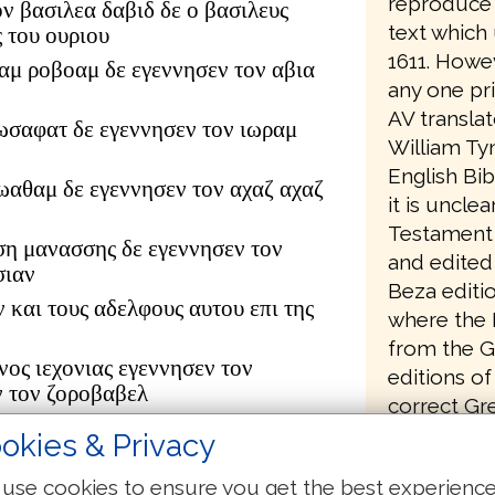
reproduce 
ον βασιλεα δαβιδ δε ο βασιλευς
text which 
 του ουριου
1611. Howe
αμ ροβοαμ δε εγεννησεν τον αβια
any one pri
AV translat
ωσαφατ δε εγεννησεν τον ιωραμ
William Ty
English Bib
ιωαθαμ δε εγεννησεν τον αχαζ αχαζ
it is uncle
Testament 
ση μανασσης δε εγεννησεν τον
and edited 
σιαν
Beza editio
ν και τους αδελφους αυτου επι της
where the E
from the G
νος ιεχονιας εγεννησεν τον
editions of
ν τον ζοροβαβελ
correct Gr
ουδ αβιουδ δε εγεννησεν τον
changes to
okies & Privacy
τον αζωρ
he had pro
δωκ δε εγεννησεν τον αχειμ αχειμ
use cookies to ensure you get the best experienc
Testament 