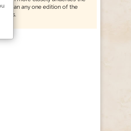
ou
 AV than any one edition of the
eptus.