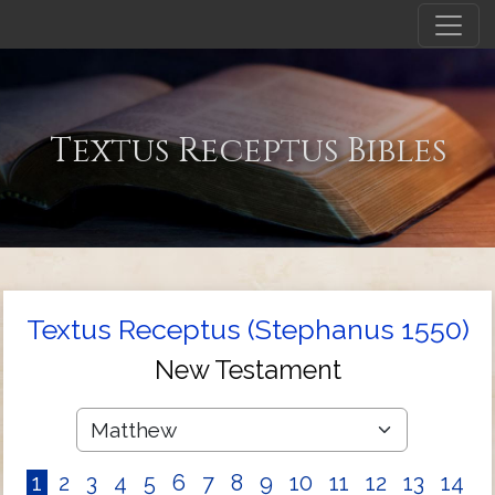
Textus Receptus Bibles
Textus Receptus (Stephanus 1550)
New Testament
1
2
3
4
5
6
7
8
9
10
11
12
13
14