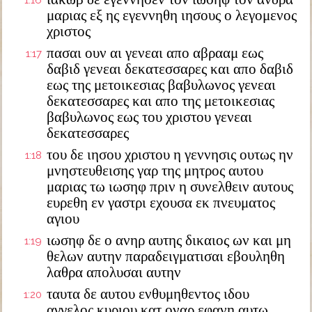
1:16
μαριας εξ ης εγεννηθη ιησους ο λεγομενος
χριστος
πασαι ουν αι γενεαι απο αβρααμ εως
1:17
δαβιδ γενεαι δεκατεσσαρες και απο δαβιδ
εως της μετοικεσιας βαβυλωνος γενεαι
δεκατεσσαρες και απο της μετοικεσιας
βαβυλωνος εως του χριστου γενεαι
δεκατεσσαρες
του δε ιησου χριστου η γεννησις ουτως ην
1:18
μνηστευθεισης γαρ της μητρος αυτου
μαριας τω ιωσηφ πριν η συνελθειν αυτους
ευρεθη εν γαστρι εχουσα εκ πνευματος
αγιου
ιωσηφ δε ο ανηρ αυτης δικαιος ων και μη
1:19
θελων αυτην παραδειγματισαι εβουληθη
λαθρα απολυσαι αυτην
ταυτα δε αυτου ενθυμηθεντος ιδου
1:20
αγγελος κυριου κατ οναρ εφανη αυτω