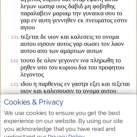
λεγων ιωσηφ υιος δαβιδ μη φοβηθης
παραλαβειν μαριαμ την γυναικα σου το
γαρ εν αυτη γεννηθεν εκ πνευματος εστιν
αγιου
τεξεται δε υιον και καλεσεις το ονομα
1:21
αυτου ιησουν αυτος γαρ σωσει τον λαον
αυτου απο των αμαρτιων αυτων
τουτο δε ολον γεγονεν ινα πληρωθη το
1:22
ρηθεν υπο του κυριου δια του προφητου
λεγοντος
ιδου η παρθενος εν γαστρι εξει και τεξεται
1:23
υιον και καλεσουσιν το ονομα αυτου
εμμανουηλ ο εστιν μεθερμηνευομενον μεθ
Cookies & Privacy
ημων ο θεος
We use cookies to ensure you get the best
διεγερθεις δε ο ιωσηφ απο του υπνου
1:24
experience on our website. By using our site
εποιησεν ως προσεταξεν αυτω ο αγγελος
κυριου και παρελαβεν την γυναικα αυτου
you acknowledge that you have read and
understand our
Privacy Policy
.