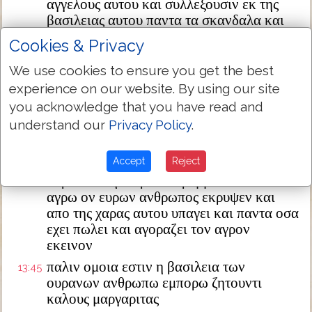
αγγελους αυτου και συλλεξουσιν εκ της
βασιλειας αυτου παντα τα σκανδαλα και
τους ποιουντας την ανομιαν
Cookies & Privacy
και βαλουσιν αυτους εις την καμινον του
13:42
We use cookies to ensure you get the best
πυρος εκει εσται ο κλαυθμος και ο
experience on our website. By using our site
βρυγμος των οδοντων
you acknowledge that you have read and
τοτε οι δικαιοι εκλαμψουσιν ως ο ηλιος εν
13:43
understand our
Privacy Policy
.
τη βασιλεια του πατρος αυτων ο εχων ωτα
ακουειν ακουετω
Accept
Reject
παλιν ομοια εστιν η βασιλεια των
13:44
ουρανων θησαυρω κεκρυμμενω εν τω
αγρω ον ευρων ανθρωπος εκρυψεν και
απο της χαρας αυτου υπαγει και παντα οσα
εχει πωλει και αγοραζει τον αγρον
εκεινον
παλιν ομοια εστιν η βασιλεια των
13:45
ουρανων ανθρωπω εμπορω ζητουντι
καλους μαργαριτας