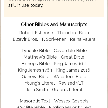
still in use today.
Other Bibles and Manuscripts
Robert Estienne
Theodore Beza
Elzevir Bros.
F. Scrivener
Reina Valera
Tyndale Bible
Coverdale Bible
Matthew's Bible
Great Bible
Bishops Bible
King James 1611
King James 1769
King James 2016
Geneva Bible
Webster's Bible
Young's Literal
Revised YLT
Julia Smith
Green's Literal
Masoretic Text
Wessex Gospels
Wycliffe Bible
English Majority Text