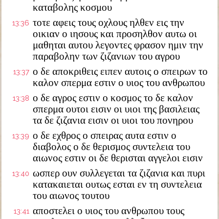
καταβολης κοσμου
τοτε αφεις τους οχλους ηλθεν εις την
13:36
οικιαν ο ιησους και προσηλθον αυτω οι
μαθηται αυτου λεγοντες φρασον ημιν την
παραβολην των ζιζανιων του αγρου
ο δε αποκριθεις ειπεν αυτοις ο σπειρων το
13:37
καλον σπερμα εστιν ο υιος του ανθρωπου
ο δε αγρος εστιν ο κοσμος το δε καλον
13:38
σπερμα ουτοι εισιν οι υιοι της βασιλειας
τα δε ζιζανια εισιν οι υιοι του πονηρου
ο δε εχθρος ο σπειρας αυτα εστιν ο
13:39
διαβολος ο δε θερισμος συντελεια του
αιωνος εστιν οι δε θερισται αγγελοι εισιν
ωσπερ ουν συλλεγεται τα ζιζανια και πυρι
13:40
κατακαιεται ουτως εσται εν τη συντελεια
του αιωνος τουτου
αποστελει ο υιος του ανθρωπου τους
13:41