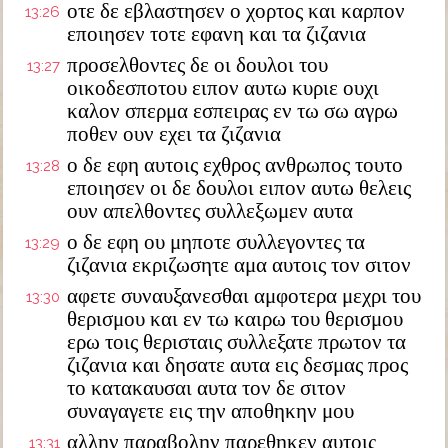
οτε δε εβλαστησεν ο χορτος και καρπον
13:26
εποιησεν τοτε εφανη και τα ζιζανια
προσελθοντες δε οι δουλοι του
13:27
οικοδεσποτου ειπον αυτω κυριε ουχι
καλον σπερμα εσπειρας εν τω σω αγρω
ποθεν ουν εχει τα ζιζανια
ο δε εφη αυτοις εχθρος ανθρωπος τουτο
13:28
εποιησεν οι δε δουλοι ειπον αυτω θελεις
ουν απελθοντες συλλεξωμεν αυτα
ο δε εφη ου μηποτε συλλεγοντες τα
13:29
ζιζανια εκριζωσητε αμα αυτοις τον σιτον
αφετε συναυξανεσθαι αμφοτερα μεχρι του
13:30
θερισμου και εν τω καιρω του θερισμου
ερω τοις θερισταις συλλεξατε πρωτον τα
ζιζανια και δησατε αυτα εις δεσμας προς
το κατακαυσαι αυτα τον δε σιτον
συναγαγετε εις την αποθηκην μου
αλλην παραβολην παρεθηκεν αυτοις
13:31