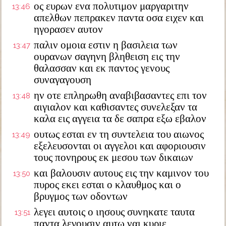
ος ευρων ενα πολυτιμον μαργαριτην
13:46
απελθων πεπρακεν παντα οσα ειχεν και
ηγορασεν αυτον
παλιν ομοια εστιν η βασιλεια των
13:47
ουρανων σαγηνη βληθειση εις την
θαλασσαν και εκ παντος γενους
συναγαγουση
ην οτε επληρωθη αναβιβασαντες επι τον
13:48
αιγιαλον και καθισαντες συνελεξαν τα
καλα εις αγγεια τα δε σαπρα εξω εβαλον
ουτως εσται εν τη συντελεια του αιωνος
13:49
εξελευσονται οι αγγελοι και αφοριουσιν
τους πονηρους εκ μεσου των δικαιων
και βαλουσιν αυτους εις την καμινον του
13:50
πυρος εκει εσται ο κλαυθμος και ο
βρυγμος των οδοντων
λεγει αυτοις ο ιησους συνηκατε ταυτα
13:51
παντα λεγουσιν αυτω ναι κυριε