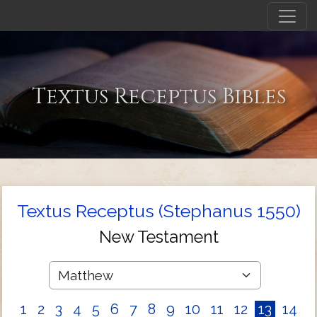
Textus Receptus Bibles
Textus Receptus (Stephanus 1550)
New Testament
1
2
3
4
5
6
7
8
9
10
11
12
13
14