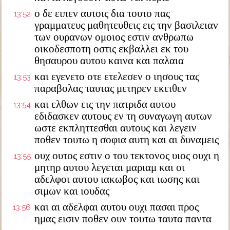
ο δε ειπεν αυτοις δια τουτο πας
13:52
γραμματευς μαθητευθεις εις την βασιλειαν
των ουρανων ομοιος εστιν ανθρωπω
οικοδεσποτη οστις εκβαλλει εκ του
θησαυρου αυτου καινα και παλαια
και εγενετο οτε ετελεσεν ο ιησους τας
13:53
παραβολας ταυτας μετηρεν εκειθεν
και ελθων εις την πατριδα αυτου
13:54
εδιδασκεν αυτους εν τη συναγωγη αυτων
ωστε εκπληττεσθαι αυτους και λεγειν
ποθεν τουτω η σοφια αυτη και αι δυναμεις
ουχ ουτος εστιν ο του τεκτονος υιος ουχι η
13:55
μητηρ αυτου λεγεται μαριαμ και οι
αδελφοι αυτου ιακωβος και ιωσης και
σιμων και ιουδας
και αι αδελφαι αυτου ουχι πασαι προς
13:56
ημας εισιν ποθεν ουν τουτω ταυτα παντα