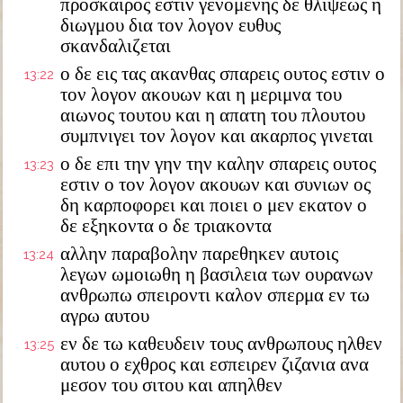
προσκαιρος εστιν γενομενης δε θλιψεως η
διωγμου δια τον λογον ευθυς
σκανδαλιζεται
ο δε εις τας ακανθας σπαρεις ουτος εστιν ο
13:22
τον λογον ακουων και η μεριμνα του
αιωνος τουτου και η απατη του πλουτου
συμπνιγει τον λογον και ακαρπος γινεται
ο δε επι την γην την καλην σπαρεις ουτος
13:23
εστιν ο τον λογον ακουων και συνιων ος
δη καρποφορει και ποιει ο μεν εκατον ο
δε εξηκοντα ο δε τριακοντα
αλλην παραβολην παρεθηκεν αυτοις
13:24
λεγων ωμοιωθη η βασιλεια των ουρανων
ανθρωπω σπειροντι καλον σπερμα εν τω
αγρω αυτου
εν δε τω καθευδειν τους ανθρωπους ηλθεν
13:25
αυτου ο εχθρος και εσπειρεν ζιζανια ανα
μεσον του σιτου και απηλθεν