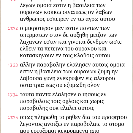
λεγων ομοια εστιν η βασιλεια των
ουρανων κοκκω σιναπεως ον λαβων
ανθρωπος εσπειρεν εν τω αγρω αυτου
ο μικροτερον μεν εστιν παντων των
13:32
σπερματων οταν δε αυξηθη μειζον των
λαχανων εστιν και γινεται δενδρον ωστε
ελθειν τα πετεινα του ουρανου και
κατασκηνουν εν τοις κλαδοις αυτου
αλλην παραβολην ελαλησεν αυτοις ομοια
13:33
εστιν η βασιλεια των ουρανων ζυμη ην
λαβουσα γυνη ενεκρυψεν εις αλευρου
σατα τρια εως ου εζυμωθη ολον
ταυτα παντα ελαλησεν ο ιησους εν
13:34
παραβολαις τοις οχλοις και χωρις
παραβολης ουκ ελαλει αυτοις
οπως πληρωθη το ρηθεν δια του προφητου
13:35
λεγοντος ανοιξω εν παραβολαις το στομα
μου ερευξομαι κεκρυμμενα απο