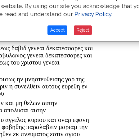
 website. By using our site you acknowledge that y
e read and understand our
Privacy Policy
.
ρ ελεαζαρ δε εγεννησεν τον ματθαν
Accept
Reject
ον ανδρα μαριας εξ ης εγεννηθη
 εως δαβιδ γενεαι δεκατεσσαρες και
βαβυλωνος γενεαι δεκατεσσαρες και
εως του χριστου γενεαι
 ουτως ην μνηστευθεισης γαρ της
ριν η συνελθειν αυτους ευρεθη εν
ου
ων και μη θελων αυτην
α απολυσαι αυτην
ου αγγελος κυριου κατ οναρ εφανη
η φοβηθης παραλαβειν μαριαμ την
ηθεν εκ πνευματος εστιν αγιου