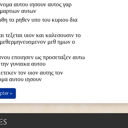
 ονομα αυτου ιησουν αυτος γαρ
αμαρτιων αυτων
ωθη το ρηθεν υπο του κυριου δια
αι τεξεται υιον και καλεσουσιν το
 μεθερμηνευομενον μεθ ημων ο
υπνου εποιησεν ως προσεταξεν αυτω
 την γυναικα αυτου
ετεκεν τον υιον αυτης τον
ομα αυτου ιησουν
pter »
es