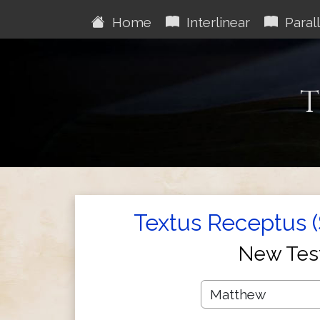
Home
Interlinear
Parall
T
Textus Receptus 
New Tes