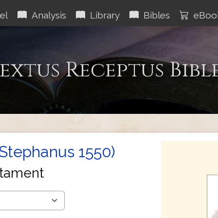
el
Analysis
Library
Bibles
eBoo
extus Receptus Bibl
(Stephanus 1550)
tament