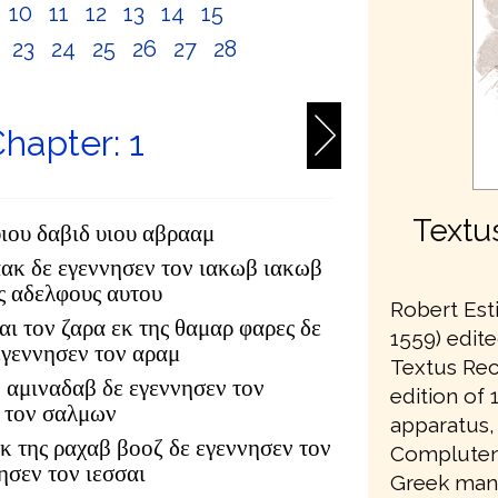
10
11
12
13
14
15
2
23
24
25
26
27
28
hapter: 1
Textu
υιου δαβιδ υιου αβρααμ
αακ δε εγεννησεν τον ιακωβ ιακωβ
υς αδελφους αυτου
Robert Est
αι τον ζαρα εκ της θαμαρ φαρες δε
1559) edite
εγεννησεν τον αραμ
Textus Rec
 αμιναδαβ δε εγεννησεν τον
edition of 1
 τον σαλμων
apparatus,
κ της ραχαβ βοοζ δε εγεννησεν τον
Complutens
ησεν τον ιεσσαι
Greek manu