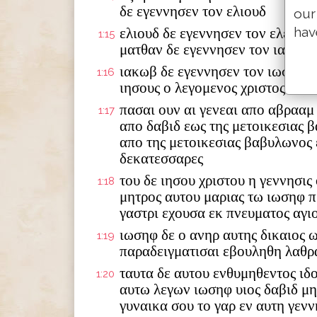
δε εγεννησεν τον ελιουδ
our
hav
ελιουδ δε εγεννησεν τον ελεαζα
1:15
ματθαν δε εγεννησεν τον ιακωβ
ιακωβ δε εγεννησεν τον ιωσηφ τ
1:16
ιησους ο λεγομενος χριστος
πασαι ουν αι γενεαι απο αβρααμ
1:17
απο δαβιδ εως της μετοικεσιας 
απο της μετοικεσιας βαβυλωνος 
δεκατεσσαρες
του δε ιησου χριστου η γεννησις
1:18
μητρος αυτου μαριας τω ιωσηφ π
γαστρι εχουσα εκ πνευματος αγι
ιωσηφ δε ο ανηρ αυτης δικαιος 
1:19
παραδειγματισαι εβουληθη λαθρ
ταυτα δε αυτου ενθυμηθεντος ιδ
1:20
αυτω λεγων ιωσηφ υιος δαβιδ μ
γυναικα σου το γαρ εν αυτη γενν