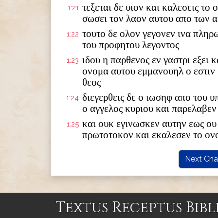
τεξεται δε υιον και καλεσεις το
1:21
σωσει τον λαον αυτου απο των 
τουτο δε ολον γεγονεν ινα πληρ
1:22
του προφητου λεγοντος
ιδου η παρθενος εν γαστρι εξει κ
1:23
ονομα αυτου εμμανουηλ ο εστιν
θεος
διεγερθεις δε ο ιωσηφ απο του 
1:24
ο αγγελος κυριου και παρελαβεν
και ουκ εγινωσκεν αυτην εως ου 
1:25
πρωτοτοκον και εκαλεσεν το ον
Next Cha
Textus Receptus Bibl