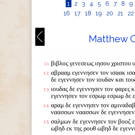
1
2
3
4
5
6
7
8
9
16
17
18
19
20
21
2
Matthew C
βιβλος γενεσεως ιησου χριστου 
1:1
αβρααμ εγεννησεν τον ισαακ ισ
1:2
δε εγεννησεν τον ιουδαν και το
ιουδας δε εγεννησεν τον φαρες κ
1:3
εγεννησεν τον εσρωμ εσρωμ δε 
αραμ δε εγεννησεν τον αμιναδαβ
1:4
ναασσων ναασσων δε εγεννησεν
σαλμων δε εγεννησεν τον βοοζ ε
1:5
ωβηδ εκ της ρουθ ωβηδ δε εγενν