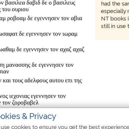
ον βασιλεα δαβιδ δε ο βασιλευς
had the sam
 του ουριου
especially 
αμ ροβοαμ δε εγεννησεν τον αβια
NT books i
still in use
ωσαφατ δε εγεννησεν τον ιωραμ
ιωαθαμ δε εγεννησεν τον αχαζ αχαζ
ση μανασσης δε εγεννησεν τον
σιαν
ν και τους αδελφους αυτου επι της
νος ιεχονιας εγεννησεν τον
ν τον ζοροβαβελ
ουδ αβιουδ δε εγεννησεν τον
okies & Privacy
τον αζωρ
δωκ δε εγεννησεν τον αχειμ αχειμ
use cookies to ensure you get the best experienc