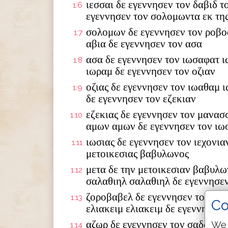
ιεσσαι δε εγεννησεν τον δαβιδ τ
1:6
εγεννησεν τον σολομωντα εκ της
σολομων δε εγεννησεν τον ροβο
1:7
αβια δε εγεννησεν τον ασα
ασα δε εγεννησεν τον ιωσαφατ ι
1:8
ιωραμ δε εγεννησεν τον οζιαν
οζιας δε εγεννησεν τον ιωαθαμ 
1:9
δε εγεννησεν τον εζεκιαν
εζεκιας δε εγεννησεν τον μανασ
1:10
αμων αμων δε εγεννησεν τον ιω
ιωσιας δε εγεννησεν τον ιεχονια
1:11
μετοικεσιας βαβυλωνος
μετα δε την μετοικεσιαν βαβυλω
1:12
σαλαθιηλ σαλαθιηλ δε εγεννησε
ζοροβαβελ δε εγεννησεν τον αβι
1:13
Co
ελιακειμ ελιακειμ δε εγεννησεν 
αζωρ δε εγεννησεν τον σαδωκ σα
We 
1:14