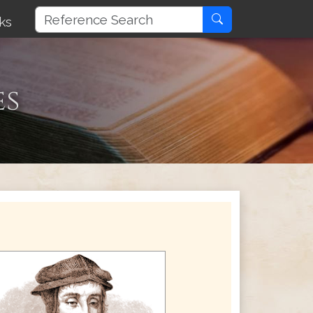
ks
es