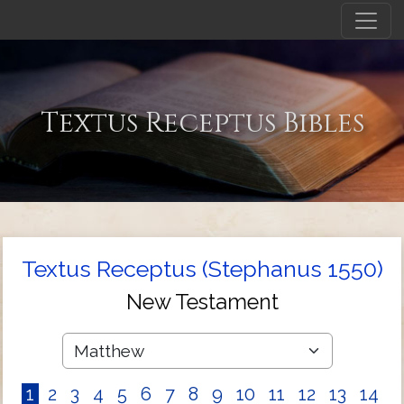
Textus Receptus Bibles
Textus Receptus (Stephanus 1550)
New Testament
1
2
3
4
5
6
7
8
9
10
11
12
13
14