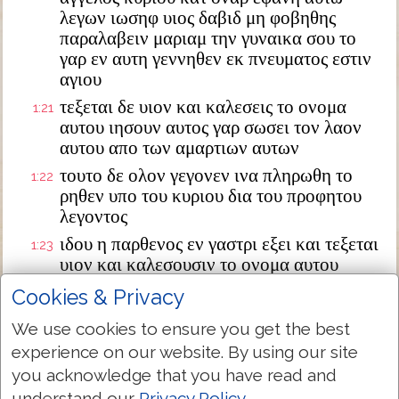
λεγων ιωσηφ υιος δαβιδ μη φοβηθης
παραλαβειν μαριαμ την γυναικα σου το
γαρ εν αυτη γεννηθεν εκ πνευματος εστιν
αγιου
τεξεται δε υιον και καλεσεις το ονομα
1:21
αυτου ιησουν αυτος γαρ σωσει τον λαον
αυτου απο των αμαρτιων αυτων
τουτο δε ολον γεγονεν ινα πληρωθη το
1:22
ρηθεν υπο του κυριου δια του προφητου
λεγοντος
ιδου η παρθενος εν γαστρι εξει και τεξεται
1:23
υιον και καλεσουσιν το ονομα αυτου
εμμανουηλ ο εστιν μεθερμηνευομενον μεθ
Cookies & Privacy
ημων ο θεος
We use cookies to ensure you get the best
διεγερθεις δε ο ιωσηφ απο του υπνου
1:24
experience on our website. By using our site
εποιησεν ως προσεταξεν αυτω ο αγγελος
κυριου και παρελαβεν την γυναικα αυτου
you acknowledge that you have read and
understand our
Privacy Policy
.