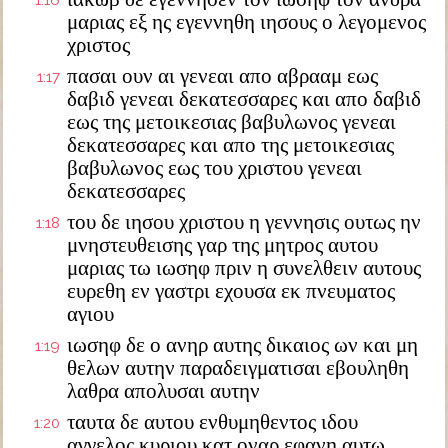
1:16
μαριας εξ ης εγεννηθη ιησους ο λεγομενος
χριστος
πασαι ουν αι γενεαι απο αβρααμ εως
1:17
δαβιδ γενεαι δεκατεσσαρες και απο δαβιδ
εως της μετοικεσιας βαβυλωνος γενεαι
δεκατεσσαρες και απο της μετοικεσιας
βαβυλωνος εως του χριστου γενεαι
δεκατεσσαρες
του δε ιησου χριστου η γεννησις ουτως ην
1:18
μνηστευθεισης γαρ της μητρος αυτου
μαριας τω ιωσηφ πριν η συνελθειν αυτους
ευρεθη εν γαστρι εχουσα εκ πνευματος
αγιου
ιωσηφ δε ο ανηρ αυτης δικαιος ων και μη
1:19
θελων αυτην παραδειγματισαι εβουληθη
λαθρα απολυσαι αυτην
ταυτα δε αυτου ενθυμηθεντος ιδου
1:20
αγγελος κυριου κατ οναρ εφανη αυτω