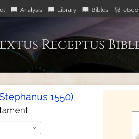
el
Analysis
Library
Bibles
eBoo
extus Receptus Bibl
(Stephanus 1550)
tament