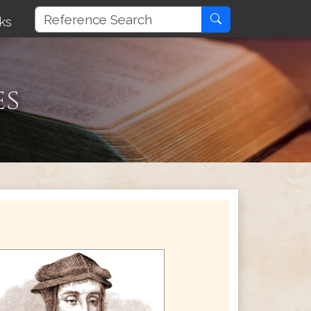
ks
es