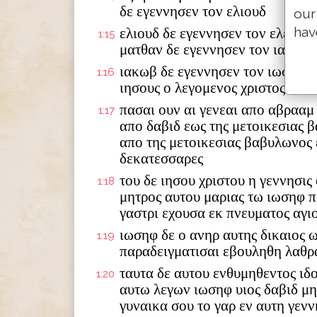
δε εγεννησεν τον ελιουδ
our
hav
ελιουδ δε εγεννησεν τον ελεαζα
1:15
ματθαν δε εγεννησεν τον ιακωβ
ιακωβ δε εγεννησεν τον ιωσηφ τ
1:16
ιησους ο λεγομενος χριστος
πασαι ουν αι γενεαι απο αβρααμ
1:17
απο δαβιδ εως της μετοικεσιας 
απο της μετοικεσιας βαβυλωνος 
δεκατεσσαρες
του δε ιησου χριστου η γεννησις
1:18
μητρος αυτου μαριας τω ιωσηφ π
γαστρι εχουσα εκ πνευματος αγι
ιωσηφ δε ο ανηρ αυτης δικαιος 
1:19
παραδειγματισαι εβουληθη λαθρ
ταυτα δε αυτου ενθυμηθεντος ιδ
1:20
αυτω λεγων ιωσηφ υιος δαβιδ μ
γυναικα σου το γαρ εν αυτη γενν