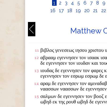
1
2
3
4
5
6
7
8
9
16
17
18
19
20
21
2
Matthew C
βιβλος γενεσεως ιησου χριστου 
1:1
αβρααμ εγεννησεν τον ισαακ ισ
1:2
δε εγεννησεν τον ιουδαν και το
ιουδας δε εγεννησεν τον φαρες κ
1:3
εγεννησεν τον εσρωμ εσρωμ δε 
αραμ δε εγεννησεν τον αμιναδαβ
1:4
ναασσων ναασσων δε εγεννησεν
σαλμων δε εγεννησεν τον βοοζ ε
1:5
ωβηδ εκ της ρουθ ωβηδ δε εγενν