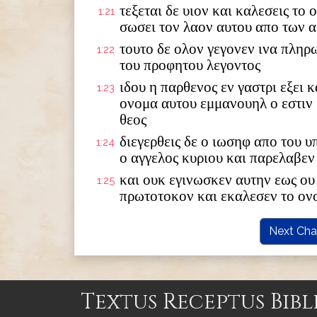
τεξεται δε υιον και καλεσεις το
1:21
σωσει τον λαον αυτου απο των 
τουτο δε ολον γεγονεν ινα πληρ
1:22
του προφητου λεγοντος
ιδου η παρθενος εν γαστρι εξει κ
1:23
ονομα αυτου εμμανουηλ ο εστιν
θεος
διεγερθεις δε ο ιωσηφ απο του 
1:24
ο αγγελος κυριου και παρελαβεν
και ουκ εγινωσκεν αυτην εως ου 
1:25
πρωτοτοκον και εκαλεσεν το ον
Next Cha
Textus Receptus Bibl