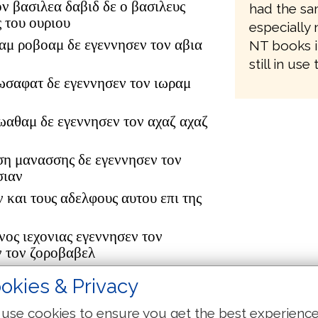
ον βασιλεα δαβιδ δε ο βασιλευς
had the sam
 του ουριου
especially 
αμ ροβοαμ δε εγεννησεν τον αβια
NT books i
still in use
ωσαφατ δε εγεννησεν τον ιωραμ
ιωαθαμ δε εγεννησεν τον αχαζ αχαζ
ση μανασσης δε εγεννησεν τον
σιαν
ν και τους αδελφους αυτου επι της
νος ιεχονιας εγεννησεν τον
ν τον ζοροβαβελ
ουδ αβιουδ δε εγεννησεν τον
okies & Privacy
τον αζωρ
δωκ δε εγεννησεν τον αχειμ αχειμ
use cookies to ensure you get the best experienc