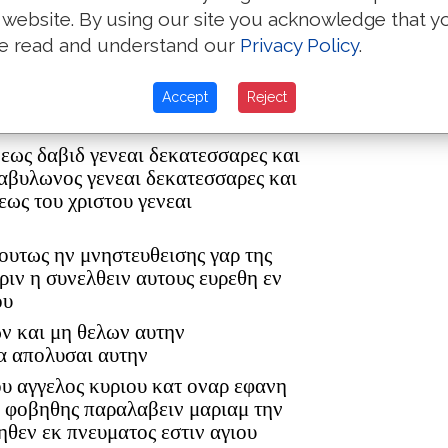
 website. By using our site you acknowledge that y
e read and understand our
Privacy Policy
.
ρ ελεαζαρ δε εγεννησεν τον ματθαν
Accept
Reject
ον ανδρα μαριας εξ ης εγεννηθη
 εως δαβιδ γενεαι δεκατεσσαρες και
βαβυλωνος γενεαι δεκατεσσαρες και
εως του χριστου γενεαι
 ουτως ην μνηστευθεισης γαρ της
ριν η συνελθειν αυτους ευρεθη εν
ου
ων και μη θελων αυτην
α απολυσαι αυτην
ου αγγελος κυριου κατ οναρ εφανη
η φοβηθης παραλαβειν μαριαμ την
ηθεν εκ πνευματος εστιν αγιου