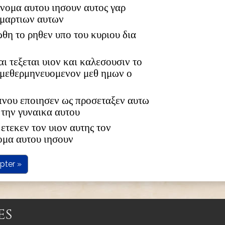
 ονομα αυτου ιησουν αυτος γαρ
αμαρτιων αυτων
ωθη το ρηθεν υπο του κυριου δια
αι τεξεται υιον και καλεσουσιν το
 μεθερμηνευομενον μεθ ημων ο
υπνου εποιησεν ως προσεταξεν αυτω
 την γυναικα αυτου
ετεκεν τον υιον αυτης τον
ομα αυτου ιησουν
pter »
es