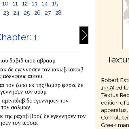
10
11
12
13
14
15
2
23
24
25
26
27
28
hapter: 1
Textu
υιου δαβιδ υιου αβρααμ
αακ δε εγεννησεν τον ιακωβ ιακωβ
υς αδελφους αυτου
Robert Est
αι τον ζαρα εκ της θαμαρ φαρες δε
1559) edite
εγεννησεν τον αραμ
Textus Rec
 αμιναδαβ δε εγεννησεν τον
edition of 1
 τον σαλμων
apparatus,
κ της ραχαβ βοοζ δε εγεννησεν τον
Complutens
ησεν τον ιεσσαι
Greek manu