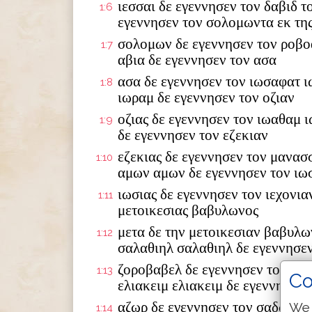
ιεσσαι δε εγεννησεν τον δαβιδ τ
1:6
εγεννησεν τον σολομωντα εκ της
σολομων δε εγεννησεν τον ροβο
1:7
αβια δε εγεννησεν τον ασα
ασα δε εγεννησεν τον ιωσαφατ ι
1:8
ιωραμ δε εγεννησεν τον οζιαν
οζιας δε εγεννησεν τον ιωαθαμ 
1:9
δε εγεννησεν τον εζεκιαν
εζεκιας δε εγεννησεν τον μανασ
1:10
αμων αμων δε εγεννησεν τον ιω
ιωσιας δε εγεννησεν τον ιεχονια
1:11
μετοικεσιας βαβυλωνος
μετα δε την μετοικεσιαν βαβυλω
1:12
σαλαθιηλ σαλαθιηλ δε εγεννησε
ζοροβαβελ δε εγεννησεν τον αβι
1:13
Co
ελιακειμ ελιακειμ δε εγεννησεν 
αζωρ δε εγεννησεν τον σαδωκ σα
We 
1:14