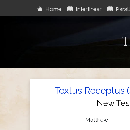
Home
Interlinear
Parall
T
Textus Receptus 
New Tes