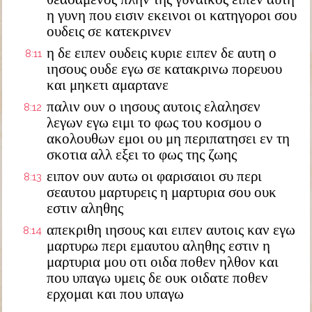
η γυνη που εισιν εκεινοι οι κατηγοροι σου
ουδεις σε κατεκρινεν
η δε ειπεν ουδεις κυριε ειπεν δε αυτη ο
8:11
ιησους ουδε εγω σε κατακρινω πορευου
και μηκετι αμαρτανε
παλιν ουν ο ιησους αυτοις ελαλησεν
8:12
λεγων εγω ειμι το φως του κοσμου ο
ακολουθων εμοι ου μη περιπατησει εν τη
σκοτια αλλ εξει το φως της ζωης
ειπον ουν αυτω οι φαρισαιοι συ περι
8:13
σεαυτου μαρτυρεις η μαρτυρια σου ουκ
εστιν αληθης
απεκριθη ιησους και ειπεν αυτοις καν εγω
8:14
μαρτυρω περι εμαυτου αληθης εστιν η
μαρτυρια μου οτι οιδα ποθεν ηλθον και
που υπαγω υμεις δε ουκ οιδατε ποθεν
ερχομαι και που υπαγω