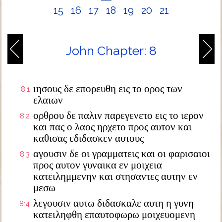
15
16
17
18
19
20
21
John Chapter: 8
ιησους δε επορευθη εις το ορος των
8:1
ελαιων
ορθρου δε παλιν παρεγενετο εις το ιερον
8:2
και πας ο λαος ηρχετο προς αυτον και
καθισας εδιδασκεν αυτους
αγουσιν δε οι γραμματεις και οι φαρισαιοι
8:3
προς αυτον γυναικα εν μοιχεια
κατειλημμενην και στησαντες αυτην εν
μεσω
λεγουσιν αυτω διδασκαλε αυτη η γυνη
8:4
κατειληφθη επαυτοφωρω μοιχευομενη