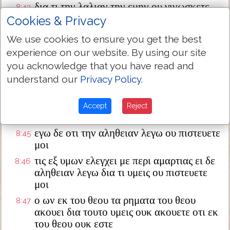
δια τι την λαλιαν την εμην ου γινωσκετε
8:43
οτι ου δυνασθε ακουειν τον λογον τον
Cookies & Privacy
εμον
We use cookies to ensure you get the best
υμεις εκ πατρος του διαβολου εστε και τας
8:44
experience on our website. By using our site
επιθυμιας του πατρος υμων θελετε ποιειν
you acknowledge that you have read and
εκεινος ανθρωποκτονος ην απ αρχης και
understand our
Privacy Policy
.
εν τη αληθεια ουχ εστηκεν οτι ουκ εστιν
αληθεια εν αυτω οταν λαλη το ψευδος εκ
των ιδιων λαλει οτι ψευστης εστιν και ο
Accept
Reject
πατηρ αυτου
εγω δε οτι την αληθειαν λεγω ου πιστευετε
8:45
μοι
τις εξ υμων ελεγχει με περι αμαρτιας ει δε
8:46
αληθειαν λεγω δια τι υμεις ου πιστευετε
μοι
ο ων εκ του θεου τα ρηματα του θεου
8:47
ακουει δια τουτο υμεις ουκ ακουετε οτι εκ
του θεου ουκ εστε