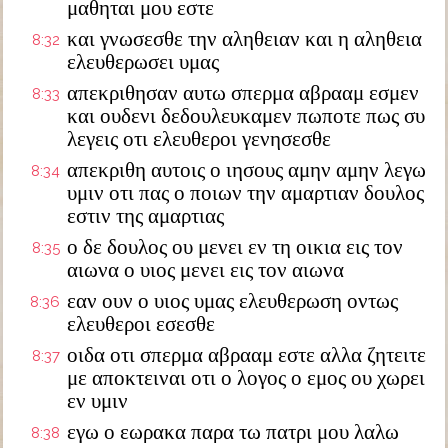
μαθηται μου εστε
και γνωσεσθε την αληθειαν και η αληθεια
8:32
ελευθερωσει υμας
απεκριθησαν αυτω σπερμα αβρααμ εσμεν
8:33
και ουδενι δεδουλευκαμεν πωποτε πως συ
λεγεις οτι ελευθεροι γενησεσθε
απεκριθη αυτοις ο ιησους αμην αμην λεγω
8:34
υμιν οτι πας ο ποιων την αμαρτιαν δουλος
εστιν της αμαρτιας
ο δε δουλος ου μενει εν τη οικια εις τον
8:35
αιωνα ο υιος μενει εις τον αιωνα
εαν ουν ο υιος υμας ελευθερωση οντως
8:36
ελευθεροι εσεσθε
οιδα οτι σπερμα αβρααμ εστε αλλα ζητειτε
8:37
με αποκτειναι οτι ο λογος ο εμος ου χωρει
εν υμιν
εγω ο εωρακα παρα τω πατρι μου λαλω
8:38