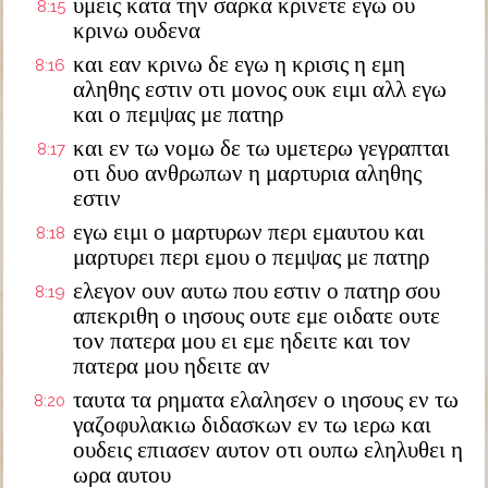
υμεις κατα την σαρκα κρινετε εγω ου
8:15
κρινω ουδενα
και εαν κρινω δε εγω η κρισις η εμη
8:16
αληθης εστιν οτι μονος ουκ ειμι αλλ εγω
και ο πεμψας με πατηρ
και εν τω νομω δε τω υμετερω γεγραπται
8:17
οτι δυο ανθρωπων η μαρτυρια αληθης
εστιν
εγω ειμι ο μαρτυρων περι εμαυτου και
8:18
μαρτυρει περι εμου ο πεμψας με πατηρ
ελεγον ουν αυτω που εστιν ο πατηρ σου
8:19
απεκριθη ο ιησους ουτε εμε οιδατε ουτε
τον πατερα μου ει εμε ηδειτε και τον
πατερα μου ηδειτε αν
ταυτα τα ρηματα ελαλησεν ο ιησους εν τω
8:20
γαζοφυλακιω διδασκων εν τω ιερω και
ουδεις επιασεν αυτον οτι ουπω εληλυθει η
ωρα αυτου