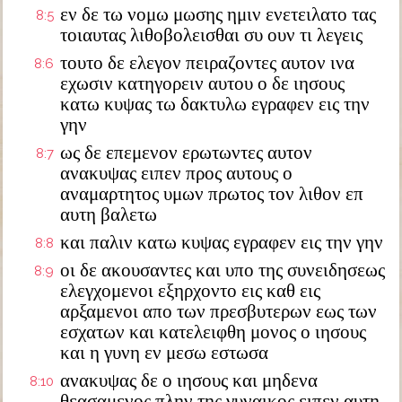
εν δε τω νομω μωσης ημιν ενετειλατο τας
8:5
τοιαυτας λιθοβολεισθαι συ ουν τι λεγεις
τουτο δε ελεγον πειραζοντες αυτον ινα
8:6
εχωσιν κατηγορειν αυτου ο δε ιησους
κατω κυψας τω δακτυλω εγραφεν εις την
γην
ως δε επεμενον ερωτωντες αυτον
8:7
ανακυψας ειπεν προς αυτους ο
αναμαρτητος υμων πρωτος τον λιθον επ
αυτη βαλετω
και παλιν κατω κυψας εγραφεν εις την γην
8:8
οι δε ακουσαντες και υπο της συνειδησεως
8:9
ελεγχομενοι εξηρχοντο εις καθ εις
αρξαμενοι απο των πρεσβυτερων εως των
εσχατων και κατελειφθη μονος ο ιησους
και η γυνη εν μεσω εστωσα
ανακυψας δε ο ιησους και μηδενα
8:10
θεασαμενος πλην της γυναικος ειπεν αυτη