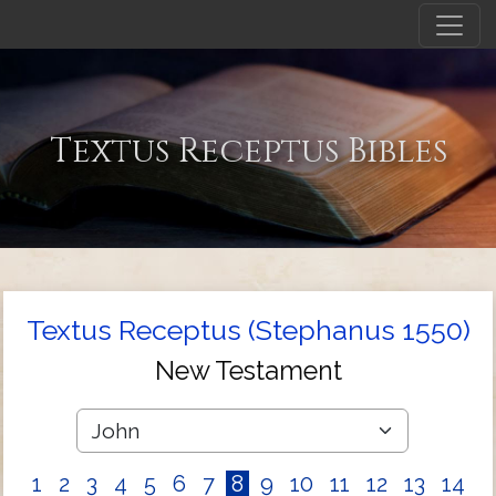
Textus Receptus Bibles
Textus Receptus (Stephanus 1550)
New Testament
1
2
3
4
5
6
7
8
9
10
11
12
13
14