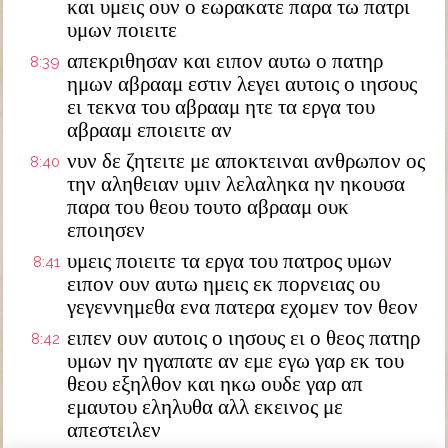
και υμεις ουν ο εωρακατε παρα τω πατρι
υμων ποιειτε
απεκριθησαν και ειπον αυτω ο πατηρ
8:39
ημων αβρααμ εστιν λεγει αυτοις ο ιησους
ει τεκνα του αβρααμ ητε τα εργα του
αβρααμ εποιειτε αν
νυν δε ζητειτε με αποκτειναι ανθρωπον ος
8:40
την αληθειαν υμιν λελαληκα ην ηκουσα
παρα του θεου τουτο αβρααμ ουκ
εποιησεν
υμεις ποιειτε τα εργα του πατρος υμων
8:41
ειπον ουν αυτω ημεις εκ πορνειας ου
γεγεννημεθα ενα πατερα εχομεν τον θεον
ειπεν ουν αυτοις ο ιησους ει ο θεος πατηρ
8:42
υμων ην ηγαπατε αν εμε εγω γαρ εκ του
θεου εξηλθον και ηκω ουδε γαρ απ
εμαυτου εληλυθα αλλ εκεινος με
απεστειλεν