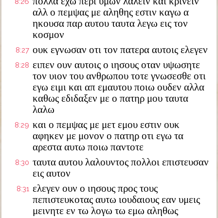
πολλα εχω περι υμων λαλειν και κρινειν
8:26
αλλ ο πεμψας με αληθης εστιν καγω α
ηκουσα παρ αυτου ταυτα λεγω εις τον
κοσμον
ουκ εγνωσαν οτι τον πατερα αυτοις ελεγεν
8:27
ειπεν ουν αυτοις ο ιησους οταν υψωσητε
8:28
τον υιον του ανθρωπου τοτε γνωσεσθε οτι
εγω ειμι και απ εμαυτου ποιω ουδεν αλλα
καθως εδιδαξεν με ο πατηρ μου ταυτα
λαλω
και ο πεμψας με μετ εμου εστιν ουκ
8:29
αφηκεν με μονον ο πατηρ οτι εγω τα
αρεστα αυτω ποιω παντοτε
ταυτα αυτου λαλουντος πολλοι επιστευσαν
8:30
εις αυτον
ελεγεν ουν ο ιησους προς τους
8:31
πεπιστευκοτας αυτω ιουδαιους εαν υμεις
μεινητε εν τω λογω τω εμω αληθως