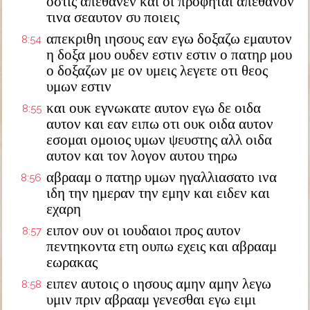
οστις απεθανεν και οι προφηται απεθανον
τινα σεαυτον συ ποιεις
απεκριθη ιησους εαν εγω δοξαζω εμαυτον
8:54
η δοξα μου ουδεν εστιν εστιν ο πατηρ μου
ο δοξαζων με ον υμεις λεγετε οτι θεος
υμων εστιν
και ουκ εγνωκατε αυτον εγω δε οιδα
8:55
αυτον και εαν ειπω οτι ουκ οιδα αυτον
εσομαι ομοιος υμων ψευστης αλλ οιδα
αυτον και τον λογον αυτου τηρω
αβρααμ ο πατηρ υμων ηγαλλιασατο ινα
8:56
ιδη την ημεραν την εμην και ειδεν και
εχαρη
ειπον ουν οι ιουδαιοι προς αυτον
8:57
πεντηκοντα ετη ουπω εχεις και αβρααμ
εωρακας
ειπεν αυτοις ο ιησους αμην αμην λεγω
8:58
υμιν πριν αβρααμ γενεσθαι εγω ειμι