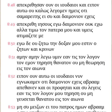
απεκριθησαν ουν οι ιουδαιοι και ειπον
8:48
αυτω ου καλως λεγομεν ημεις οτι
σαμαρειτης ει συ και δαιμονιον εχεις
απεκριθη ιησους εγω δαιμονιον ουκ εχω
8:49
αλλα τιμω τον πατερα μου και υμεις
ατιμαζετε με
εγω δε ου ζητω την δοξαν μου εστιν ο
8:50
ζητων και κρινων
αμην αμην λεγω υμιν εαν τις τον λογον
8:51
τον εμον τηρηση θανατον ου μη θεωρηση
εις τον αιωνα
ειπον ουν αυτω οι ιουδαιοι νυν
8:52
εγνωκαμεν οτι δαιμονιον εχεις αβρααμ
απεθανεν και οι προφηται και συ λεγεις
εαν τις τον λογον μου τηρηση ου μη
γευσεται θανατου εις τον αιωνα
μη συ μειζων ει του πατρος ημων αβρααμ
8:53