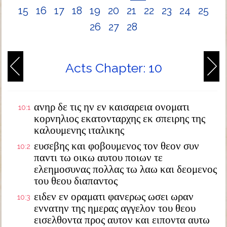
15
16
17
18
19
20
21
22
23
24
25
26
27
28
Acts Chapter: 10
ανηρ δε τις ην εν καισαρεια ονοματι
10:1
κορνηλιος εκατονταρχης εκ σπειρης της
καλουμενης ιταλικης
ευσεβης και φοβουμενος τον θεον συν
10:2
παντι τω οικω αυτου ποιων τε
ελεημοσυνας πολλας τω λαω και δεομενος
του θεου διαπαντος
ειδεν εν οραματι φανερως ωσει ωραν
10:3
εννατην της ημερας αγγελον του θεου
εισελθοντα προς αυτον και ειποντα αυτω