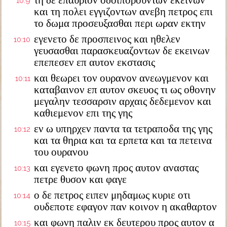
τη δε επαυριον οδοιπορουντων εκεινων
10:9
και τη πολει εγγιζοντων ανεβη πετρος επι
το δωμα προσευξασθαι περι ωραν εκτην
εγενετο δε προσπεινος και ηθελεν
10:10
γευσασθαι παρασκευαζοντων δε εκεινων
επεπεσεν επ αυτον εκστασις
και θεωρει τον ουρανον ανεωγμενον και
10:11
καταβαινον επ αυτον σκευος τι ως οθονην
μεγαλην τεσσαρσιν αρχαις δεδεμενον και
καθιεμενον επι της γης
εν ω υπηρχεν παντα τα τετραποδα της γης
10:12
και τα θηρια και τα ερπετα και τα πετεινα
του ουρανου
και εγενετο φωνη προς αυτον αναστας
10:13
πετρε θυσον και φαγε
ο δε πετρος ειπεν μηδαμως κυριε οτι
10:14
ουδεποτε εφαγον παν κοινον η ακαθαρτον
και φωνη παλιν εκ δευτερου προς αυτον α
10:15