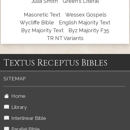
Julia Smith
Green's Literal
Masoretic Text
Wessex Gospels
Wycliffe Bible
English Majority Text
Byz Majority Text
Byz Majority F35
TR NT Variants
Textus Receptus Bibles
SITEMAP
Home
Library
Interlinear Bible
Parallel Bible