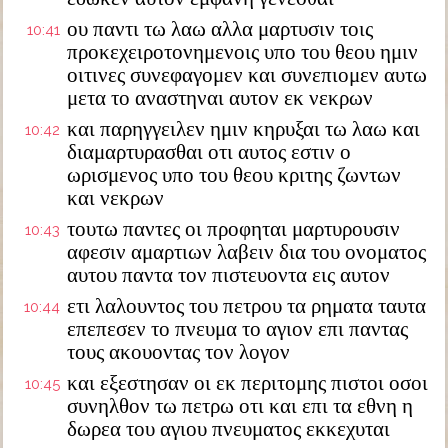
ου παντι τω λαω αλλα μαρτυσιν τοις
10:41
προκεχειροτονημενοις υπο του θεου ημιν
οιτινες συνεφαγομεν και συνεπιομεν αυτω
μετα το αναστηναι αυτον εκ νεκρων
και παρηγγειλεν ημιν κηρυξαι τω λαω και
10:42
διαμαρτυρασθαι οτι αυτος εστιν ο
ωρισμενος υπο του θεου κριτης ζωντων
και νεκρων
τουτω παντες οι προφηται μαρτυρουσιν
10:43
αφεσιν αμαρτιων λαβειν δια του ονοματος
αυτου παντα τον πιστευοντα εις αυτον
ετι λαλουντος του πετρου τα ρηματα ταυτα
10:44
επεπεσεν το πνευμα το αγιον επι παντας
τους ακουοντας τον λογον
και εξεστησαν οι εκ περιτομης πιστοι οσοι
10:45
συνηλθον τω πετρω οτι και επι τα εθνη η
δωρεα του αγιου πνευματος εκκεχυται