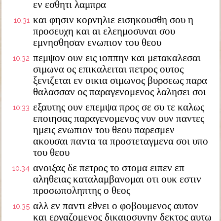
εν εσθητι λαμπρα
και φησιν κορνηλιε εισηκουσθη σου η
10:31
προσευχη και αι ελεημοσυναι σου
εμνησθησαν ενωπιον του θεου
πεμψον ουν εις ιοππην και μετακαλεσαι
10:32
σιμωνα ος επικαλειται πετρος ουτος
ξενιζεται εν οικια σιμωνος βυρσεως παρα
θαλασσαν ος παραγενομενος λαλησει σοι
εξαυτης ουν επεμψα προς σε συ τε καλως
10:33
εποιησας παραγενομενος νυν ουν παντες
ημεις ενωπιον του θεου παρεσμεν
ακουσαι παντα τα προστεταγμενα σοι υπο
του θεου
ανοιξας δε πετρος το στομα ειπεν επ
10:34
αληθειας καταλαμβανομαι οτι ουκ εστιν
προσωποληπτης ο θεος
αλλ εν παντι εθνει ο φοβουμενος αυτον
10:35
και εργαζομενος δικαιοσυνην δεκτος αυτω