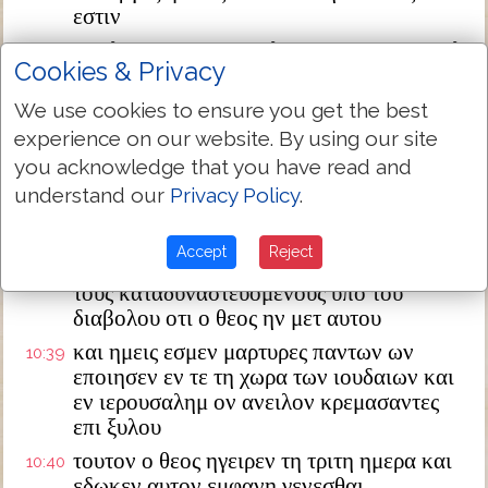
εστιν
τον λογον ον απεστειλεν τοις υιοις ισραηλ
10:36
Cookies & Privacy
ευαγγελιζομενος ειρηνην δια ιησου
χριστου ουτος εστιν παντων κυριος
We use cookies to ensure you get the best
υμεις οιδατε το γενομενον ρημα καθ ολης
10:37
experience on our website. By using our site
της ιουδαιας αρξαμενον απο της γαλιλαιας
you acknowledge that you have read and
μετα το βαπτισμα ο εκηρυξεν ιωαννης
understand our
Privacy Policy
.
ιησουν τον απο ναζαρετ ως εχρισεν αυτον
10:38
ο θεος πνευματι αγιω και δυναμει ος
Accept
Reject
διηλθεν ευεργετων και ιωμενος παντας
τους καταδυναστευομενους υπο του
διαβολου οτι ο θεος ην μετ αυτου
και ημεις εσμεν μαρτυρες παντων ων
10:39
εποιησεν εν τε τη χωρα των ιουδαιων και
εν ιερουσαλημ ον ανειλον κρεμασαντες
επι ξυλου
τουτον ο θεος ηγειρεν τη τριτη ημερα και
10:40
εδωκεν αυτον εμφανη γενεσθαι