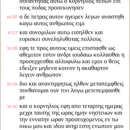
συναντησας αυτω ο κορνηλιος πεσων επι
τους ποδας προσεκυνησεν
ο δε πετρος αυτον ηγειρεν λεγων αναστηθι
10:26
καγω αυτος ανθρωπος ειμι
και συνομιλων αυτω εισηλθεν και
10:27
ευρισκει συνεληλυθοτας πολλους
εφη τε προς αυτους υμεις επιστασθε ως
10:28
αθεμιτον εστιν ανδρι ιουδαιω κολλασθαι η
προσερχεσθαι αλλοφυλω και εμοι ο θεος
εδειξεν μηδενα κοινον η ακαθαρτον
λεγειν ανθρωπον
διο και αναντιρρητως ηλθον μεταπεμφθεις
10:29
πυνθανομαι ουν τινι λογω μετεπεμψασθε
με
και ο κορνηλιος εφη απο τεταρτης ημερας
10:30
μεχρι ταυτης της ωρας ημην νηστευων και
την εννατην ωραν προσευχομενος εν τω
οικω μου και ιδου ανηρ εστη ενωπιον μου