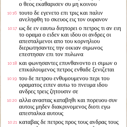
ο θεος εκαθαρισεν συ μη κοινου
τουτο δε εγενετο επι τρις και παλιν
10:16
ανεληφθη το σκευος εις τον ουρανον
ως δε εν εαυτω διηπορει ο πετρος τι αν ειη
10:17
το οραμα ο ειδεν και ιδου οι ανδρες οι
απεσταλμενοι απο του κορνηλιου
διερωτησαντες την οικιαν σιμωνος
επεστησαν επι τον πυλωνα
και φωνησαντες επυνθανοντο ει σιμων ο
10:18
επικαλουμενος πετρος ενθαδε ξενιζεται
του δε πετρου ενθυμουμενου περι του
10:19
οραματος ειπεν αυτω το πνευμα ιδου
ανδρες τρεις ζητουσιν σε
αλλα αναστας καταβηθι και πορευου συν
10:20
αυτοις μηδεν διακρινομενος διοτι εγω
απεσταλκα αυτους
καταβας δε πετρος προς τους ανδρας τους
10:21