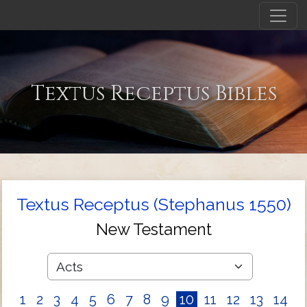
Textus Receptus Bibles
Textus Receptus (Stephanus 1550)
New Testament
1
2
3
4
5
6
7
8
9
10
11
12
13
14