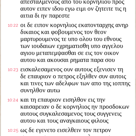
απεσταλμενους απο του κορνηλιου προς
αυτον ειπεν ιδου εγω ειμι ον ζητειτε τις η
αιτια δι ην παρεστε
οι δε ειπον κορνηλιος εκατονταρχης ανηρ
10:22
δικαιος και φοβουμενος τον θεον
μαρτυρουμενος τε υπο ολου του εθνους
των ιουδαιων εχρηματισθη υπο αγγελου
αγιου μεταπεμψασθαι σε εις τον οικον
αυτου και ακουσαι ρηματα παρα σου
εισκαλεσαμενος ουν αυτους εξενισεν τη
10:23
δε επαυριον ο πετρος εξηλθεν συν αυτοις
και τινες των αδελφων των απο της ιοππης
συνηλθον αυτω
και τη επαυριον εισηλθον εις την
10:24
καισαρειαν ο δε κορνηλιος ην προσδοκων
αυτους συγκαλεσαμενος τους συγγενεις
αυτου και τους αναγκαιους φιλους
ως δε εγενετο εισελθειν τον πετρον
10:25