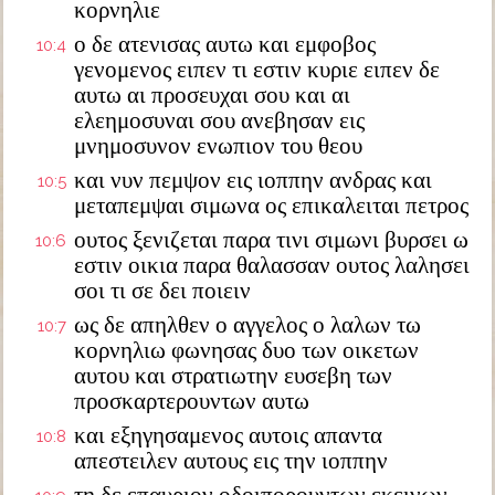
κορνηλιε
ο δε ατενισας αυτω και εμφοβος
10:4
γενομενος ειπεν τι εστιν κυριε ειπεν δε
αυτω αι προσευχαι σου και αι
ελεημοσυναι σου ανεβησαν εις
μνημοσυνον ενωπιον του θεου
και νυν πεμψον εις ιοππην ανδρας και
10:5
μεταπεμψαι σιμωνα ος επικαλειται πετρος
ουτος ξενιζεται παρα τινι σιμωνι βυρσει ω
10:6
εστιν οικια παρα θαλασσαν ουτος λαλησει
σοι τι σε δει ποιειν
ως δε απηλθεν ο αγγελος ο λαλων τω
10:7
κορνηλιω φωνησας δυο των οικετων
αυτου και στρατιωτην ευσεβη των
προσκαρτερουντων αυτω
και εξηγησαμενος αυτοις απαντα
10:8
απεστειλεν αυτους εις την ιοππην