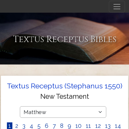
Textus Receptus Bibles
Textus Receptus (Stephanus 1550)
New Testament
1
2
3
4
5
6
7
8
9
10
11
12
13
14