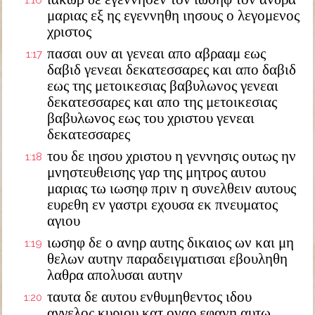
1:16
μαριας εξ ης εγεννηθη ιησους ο λεγομενος
χριστος
πασαι ουν αι γενεαι απο αβρααμ εως
1:17
δαβιδ γενεαι δεκατεσσαρες και απο δαβιδ
εως της μετοικεσιας βαβυλωνος γενεαι
δεκατεσσαρες και απο της μετοικεσιας
βαβυλωνος εως του χριστου γενεαι
δεκατεσσαρες
του δε ιησου χριστου η γεννησις ουτως ην
1:18
μνηστευθεισης γαρ της μητρος αυτου
μαριας τω ιωσηφ πριν η συνελθειν αυτους
ευρεθη εν γαστρι εχουσα εκ πνευματος
αγιου
ιωσηφ δε ο ανηρ αυτης δικαιος ων και μη
1:19
θελων αυτην παραδειγματισαι εβουληθη
λαθρα απολυσαι αυτην
ταυτα δε αυτου ενθυμηθεντος ιδου
1:20
αγγελος κυριου κατ οναρ εφανη αυτω