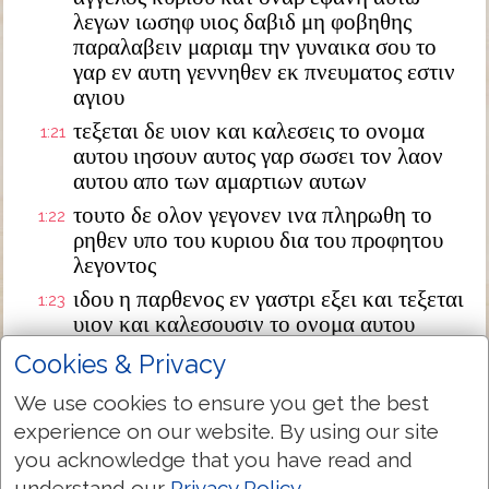
λεγων ιωσηφ υιος δαβιδ μη φοβηθης
παραλαβειν μαριαμ την γυναικα σου το
γαρ εν αυτη γεννηθεν εκ πνευματος εστιν
αγιου
τεξεται δε υιον και καλεσεις το ονομα
1:21
αυτου ιησουν αυτος γαρ σωσει τον λαον
αυτου απο των αμαρτιων αυτων
τουτο δε ολον γεγονεν ινα πληρωθη το
1:22
ρηθεν υπο του κυριου δια του προφητου
λεγοντος
ιδου η παρθενος εν γαστρι εξει και τεξεται
1:23
υιον και καλεσουσιν το ονομα αυτου
εμμανουηλ ο εστιν μεθερμηνευομενον μεθ
Cookies & Privacy
ημων ο θεος
We use cookies to ensure you get the best
διεγερθεις δε ο ιωσηφ απο του υπνου
1:24
experience on our website. By using our site
εποιησεν ως προσεταξεν αυτω ο αγγελος
κυριου και παρελαβεν την γυναικα αυτου
you acknowledge that you have read and
understand our
Privacy Policy
.