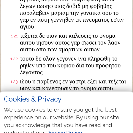
λεγων ιωσηφ υιος δαβιδ μη φοβηθης
παραλαβειν μαριαμ την γυναικα σου το
γαρ εν αυτη γεννηθεν εκ πνευματος εστιν
αγιου
τεξεται δε υιον και καλεσεις το ονομα
1:21
αυτου ιησουν αυτος γαρ σωσει τον λαον
αυτου απο των αμαρτιων αυτων
τουτο δε ολον γεγονεν ινα πληρωθη το
1:22
ρηθεν υπο του κυριου δια του προφητου
λεγοντος
ιδου η παρθενος εν γαστρι εξει και τεξεται
1:23
υιον και καλεσουσιν το ονομα αυτου
εμμανουηλ ο εστιν μεθερμηνευομενον μεθ
Cookies & Privacy
ημων ο θεος
We use cookies to ensure you get the best
διεγερθεις δε ο ιωσηφ απο του υπνου
1:24
experience on our website. By using our site
εποιησεν ως προσεταξεν αυτω ο αγγελος
κυριου και παρελαβεν την γυναικα αυτου
you acknowledge that you have read and
understand our
Privacy Policy
.