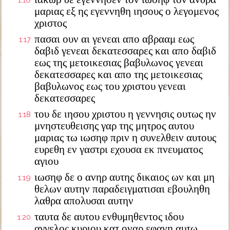
1:16
μαριας εξ ης εγεννηθη ιησους ο λεγομενος
χριστος
πασαι ουν αι γενεαι απο αβρααμ εως
1:17
δαβιδ γενεαι δεκατεσσαρες και απο δαβιδ
εως της μετοικεσιας βαβυλωνος γενεαι
δεκατεσσαρες και απο της μετοικεσιας
βαβυλωνος εως του χριστου γενεαι
δεκατεσσαρες
του δε ιησου χριστου η γεννησις ουτως ην
1:18
μνηστευθεισης γαρ της μητρος αυτου
μαριας τω ιωσηφ πριν η συνελθειν αυτους
ευρεθη εν γαστρι εχουσα εκ πνευματος
αγιου
ιωσηφ δε ο ανηρ αυτης δικαιος ων και μη
1:19
θελων αυτην παραδειγματισαι εβουληθη
λαθρα απολυσαι αυτην
ταυτα δε αυτου ενθυμηθεντος ιδου
1:20
αγγελος κυριου κατ οναρ εφανη αυτω