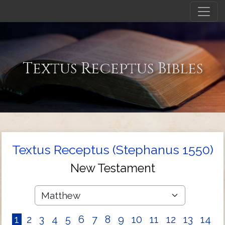
Textus Receptus Bibles
Textus Receptus (Stephanus 1550)
New Testament
1
2
3
4
5
6
7
8
9
10
11
12
13
14