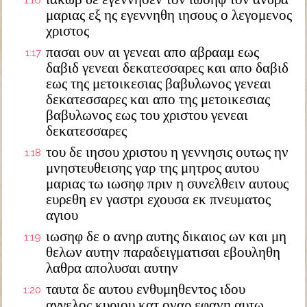
1:16
μαριας εξ ης εγεννηθη ιησους ο λεγομενος
χριστος
πασαι ουν αι γενεαι απο αβρααμ εως
1:17
δαβιδ γενεαι δεκατεσσαρες και απο δαβιδ
εως της μετοικεσιας βαβυλωνος γενεαι
δεκατεσσαρες και απο της μετοικεσιας
βαβυλωνος εως του χριστου γενεαι
δεκατεσσαρες
του δε ιησου χριστου η γεννησις ουτως ην
1:18
μνηστευθεισης γαρ της μητρος αυτου
μαριας τω ιωσηφ πριν η συνελθειν αυτους
ευρεθη εν γαστρι εχουσα εκ πνευματος
αγιου
ιωσηφ δε ο ανηρ αυτης δικαιος ων και μη
1:19
θελων αυτην παραδειγματισαι εβουληθη
λαθρα απολυσαι αυτην
ταυτα δε αυτου ενθυμηθεντος ιδου
1:20
αγγελος κυριου κατ οναρ εφανη αυτω