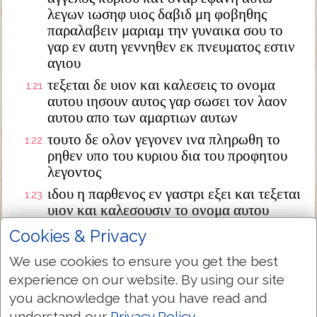
λεγων ιωσηφ υιος δαβιδ μη φοβηθης
παραλαβειν μαριαμ την γυναικα σου το
γαρ εν αυτη γεννηθεν εκ πνευματος εστιν
αγιου
τεξεται δε υιον και καλεσεις το ονομα
1:21
αυτου ιησουν αυτος γαρ σωσει τον λαον
αυτου απο των αμαρτιων αυτων
τουτο δε ολον γεγονεν ινα πληρωθη το
1:22
ρηθεν υπο του κυριου δια του προφητου
λεγοντος
ιδου η παρθενος εν γαστρι εξει και τεξεται
1:23
υιον και καλεσουσιν το ονομα αυτου
εμμανουηλ ο εστιν μεθερμηνευομενον μεθ
Cookies & Privacy
ημων ο θεος
We use cookies to ensure you get the best
διεγερθεις δε ο ιωσηφ απο του υπνου
1:24
experience on our website. By using our site
εποιησεν ως προσεταξεν αυτω ο αγγελος
κυριου και παρελαβεν την γυναικα αυτου
you acknowledge that you have read and
understand our
Privacy Policy
.