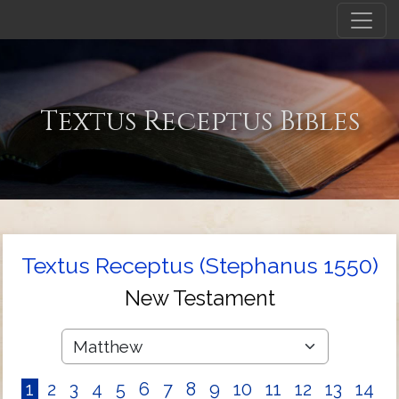
Textus Receptus Bibles
Textus Receptus (Stephanus 1550)
New Testament
1
2
3
4
5
6
7
8
9
10
11
12
13
14