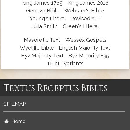
King James 1769
King James 2016
Geneva Bible
Webster's Bible
Young's Literal
Revised YLT
Julia Smith
Green's Literal
Masoretic Text
Wessex Gospels
Wycliffe Bible
English Majority Text
Byz Majority Text
Byz Majority F35
TR NT Variants
Textus Receptus Bibles
SITEMAP
Home