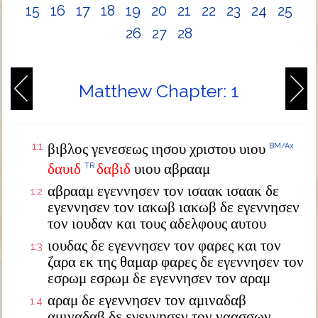
15
16
17
18
19
20
21
22
23
24
25
26
27
28
Matthew Chapter: 1
1:1
βιβλος γενεσεως ιησου χριστου υιου
BM/Ax
δαυιδ
δαβιδ
υιου αβρααμ
TR
αβρααμ εγεννησεν τον ισαακ ισαακ δε
1:2
εγεννησεν τον ιακωβ ιακωβ δε εγεννησεν
τον ιουδαν και τους αδελφους αυτου
ιουδας δε εγεννησεν τον φαρες και τον
1:3
ζαρα εκ της θαμαρ φαρες δε εγεννησεν τον
εσρωμ εσρωμ δε εγεννησεν τον αραμ
αραμ δε εγεννησεν τον αμιναδαβ
1:4
αμιναδαβ δε εγεννησεν τον ναασσων