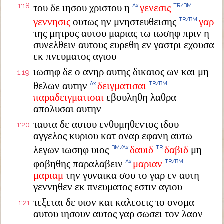
1:18
του δε ιησου χριστου η
γενεσις
Ax
TR/BM
γεννησις
ουτως ην μνηστευθεισης
γαρ
TR/BM
της μητρος αυτου μαριας τω ιωσηφ πριν η
συνελθειν αυτους ευρεθη εν γαστρι εχουσα
εκ πνευματος αγιου
ιωσηφ δε ο ανηρ αυτης δικαιος ων και μη
1:19
θελων αυτην
δειγματισαι
Ax
TR/BM
παραδειγματισαι
εβουληθη λαθρα
απολυσαι αυτην
ταυτα δε αυτου ενθυμηθεντος ιδου
1:20
αγγελος κυριου κατ οναρ εφανη αυτω
λεγων ιωσηφ υιος
δαυιδ
δαβιδ
μη
BM/Ax
TR
φοβηθης παραλαβειν
μαριαν
Ax
TR/BM
μαριαμ
την γυναικα σου το γαρ εν αυτη
γεννηθεν εκ πνευματος εστιν αγιου
τεξεται δε υιον και καλεσεις το ονομα
1:21
αυτου ιησουν αυτος γαρ σωσει τον λαον