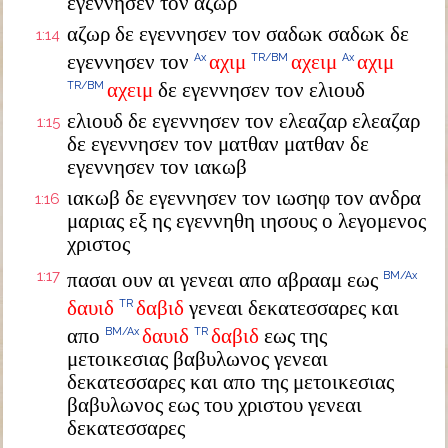
εγεννησεν τον αζωρ
αζωρ δε εγεννησεν τον σαδωκ σαδωκ δε
1:14
εγεννησεν τον
αχιμ
αχειμ
αχιμ
Ax
TR/BM
Ax
αχειμ
δε εγεννησεν τον ελιουδ
TR/BM
ελιουδ δε εγεννησεν τον ελεαζαρ ελεαζαρ
1:15
δε εγεννησεν τον ματθαν ματθαν δε
εγεννησεν τον ιακωβ
ιακωβ δε εγεννησεν τον ιωσηφ τον ανδρα
1:16
μαριας εξ ης εγεννηθη ιησους ο λεγομενος
χριστος
1:17
πασαι ουν αι γενεαι απο αβρααμ εως
BM/Ax
δαυιδ
δαβιδ
γενεαι δεκατεσσαρες και
TR
απο
δαυιδ
δαβιδ
εως της
BM/Ax
TR
μετοικεσιας βαβυλωνος γενεαι
δεκατεσσαρες και απο της μετοικεσιας
βαβυλωνος εως του χριστου γενεαι
δεκατεσσαρες