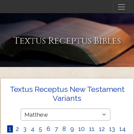
Textus Receptus Bibles
Textus Receptus New Testament
Variants
1
2
3
4
5
6
7
8
9
10
11
12
13
14