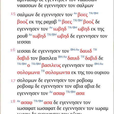
ναασσων δε εγεννησεν τον σαλμων
1:5
σαλμων δε εγεννησεν τον
βοες
Ax
TR/BM
βοοζ
εκ της ραχαβ
βοες
βοοζ
δε
Ax
TR/BM
εγεννησεν τον
ιωβηδ
ωβηδ
εκ της
Ax
TR/BM
ρουθ
ιωβηδ
ωβηδ
δε εγεννησεν τον
Ax
TR/BM
ιεσσαι
1:6
ιεσσαι δε εγεννησεν τον
δαυιδ
BM/Ax
TR
δαβιδ
τον βασιλεα
δαυιδ
δαβιδ
δε
BM/Ax
TR
ο
βασιλευς
εγεννησεν τον
TR/BM
TR/BM
BM/Ax
σολομωνα
σολομωντα
εκ της του ουριου
TR
σολομων δε εγεννησεν τον ροβοαμ
1:7
ροβοαμ δε εγεννησεν τον αβια αβια δε
εγεννησεν τον
ασαφ
ασα
Ax
TR/BM
1:8
ασαφ
ασα
δε εγεννησεν τον
Ax
TR/BM
ιωσαφατ ιωσαφατ δε εγεννησεν τον ιωραμ