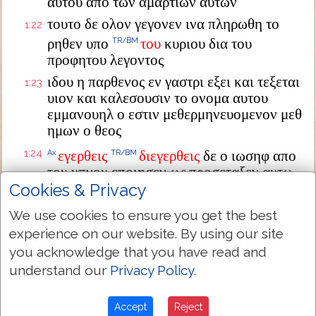
αυτου απο των αμαρτιων αυτων
τουτο δε ολον γεγονεν ινα πληρωθη το
1:22
ρηθεν υπο
του
κυριου δια του
TR/BM
προφητου λεγοντος
ιδου η παρθενος εν γαστρι εξει και τεξεται
1:23
υιον και καλεσουσιν το ονομα αυτου
εμμανουηλ ο εστιν μεθερμηνευομενον μεθ
ημων ο θεος
1:24
εγερθεις
διεγερθεις
δε ο ιωσηφ απο
Ax
TR/BM
του υπνου εποιησεν ως προσεταξεν αυτω
ο αγγελος κυριου και παρελαβεν την
Cookies & Privacy
γυναικα αυτου
We use cookies to ensure you get the best
και ουκ εγινωσκεν αυτην εως ου ετεκεν
1:25
experience on our website. By using our site
τον
υιον
αυτης
τον
TR/BM
TR/BM
TR/BM
TR/BM
you acknowledge that you have read and
πρωτοτοκον
και εκαλεσεν το ονομα αυτου
understand our
Privacy Policy
.
ιησουν
Accept
Reject
Next Chapter »