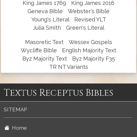
King James 1769
King James 2016
Geneva Bible
Webster's Bible
Young's Literal
Revised YLT
Julia Smith
Green's Literal
Masoretic Text
Wessex Gospels
Wycliffe Bible
English Majority Text
Byz Majority Text
Byz Majority F35
TR NT Variants
Textus Receptus Bibles
SITEMAP
Home