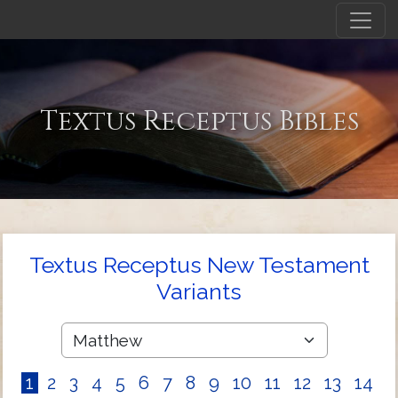
Textus Receptus Bibles
Textus Receptus New Testament
Variants
1
2
3
4
5
6
7
8
9
10
11
12
13
14