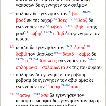
ναασσων δε εγεννησεν τον σαλμων
1:5
σαλμων δε εγεννησεν τον
βοες
Ax
TR/BM
βοοζ
εκ της ραχαβ
βοες
βοοζ
δε
Ax
TR/BM
εγεννησεν τον
ιωβηδ
ωβηδ
εκ της
Ax
TR/BM
ρουθ
ιωβηδ
ωβηδ
δε εγεννησεν τον
Ax
TR/BM
ιεσσαι
1:6
ιεσσαι δε εγεννησεν τον
δαυιδ
BM/Ax
TR
δαβιδ
τον βασιλεα
δαυιδ
δαβιδ
δε
BM/Ax
TR
ο
βασιλευς
εγεννησεν τον
TR/BM
TR/BM
BM/Ax
σολομωνα
σολομωντα
εκ της του ουριου
TR
σολομων δε εγεννησεν τον ροβοαμ
1:7
ροβοαμ δε εγεννησεν τον αβια αβια δε
εγεννησεν τον
ασαφ
ασα
Ax
TR/BM
1:8
ασαφ
ασα
δε εγεννησεν τον
Ax
TR/BM
ιωσαφατ ιωσαφατ δε εγεννησεν τον ιωραμ