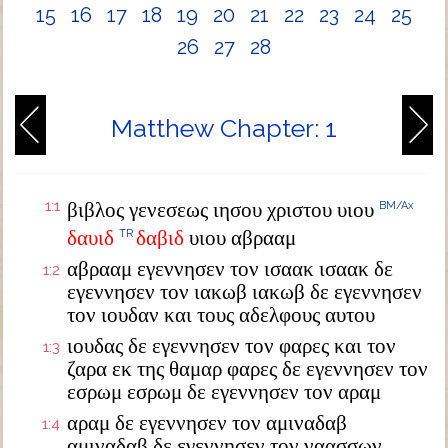
15
16
17
18
19
20
21
22
23
24
25
26
27
28
Matthew Chapter: 1
1:1
βιβλος γενεσεως ιησου χριστου υιου
BM/Ax
δαυιδ
δαβιδ
υιου αβρααμ
TR
αβρααμ εγεννησεν τον ισαακ ισαακ δε
1:2
εγεννησεν τον ιακωβ ιακωβ δε εγεννησεν
τον ιουδαν και τους αδελφους αυτου
ιουδας δε εγεννησεν τον φαρες και τον
1:3
ζαρα εκ της θαμαρ φαρες δε εγεννησεν τον
εσρωμ εσρωμ δε εγεννησεν τον αραμ
αραμ δε εγεννησεν τον αμιναδαβ
1:4
αμιναδαβ δε εγεννησεν τον ναασσων