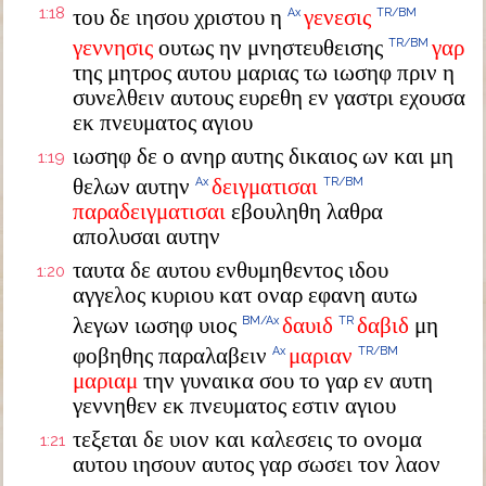
1:18
του δε ιησου χριστου η
γενεσις
Ax
TR/BM
γεννησις
ουτως ην μνηστευθεισης
γαρ
TR/BM
της μητρος αυτου μαριας τω ιωσηφ πριν η
συνελθειν αυτους ευρεθη εν γαστρι εχουσα
εκ πνευματος αγιου
ιωσηφ δε ο ανηρ αυτης δικαιος ων και μη
1:19
θελων αυτην
δειγματισαι
Ax
TR/BM
παραδειγματισαι
εβουληθη λαθρα
απολυσαι αυτην
ταυτα δε αυτου ενθυμηθεντος ιδου
1:20
αγγελος κυριου κατ οναρ εφανη αυτω
λεγων ιωσηφ υιος
δαυιδ
δαβιδ
μη
BM/Ax
TR
φοβηθης παραλαβειν
μαριαν
Ax
TR/BM
μαριαμ
την γυναικα σου το γαρ εν αυτη
γεννηθεν εκ πνευματος εστιν αγιου
τεξεται δε υιον και καλεσεις το ονομα
1:21
αυτου ιησουν αυτος γαρ σωσει τον λαον