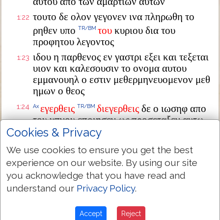
αυτου απο των αμαρτιων αυτων
τουτο δε ολον γεγονεν ινα πληρωθη το
1:22
ρηθεν υπο
του
κυριου δια του
TR/BM
προφητου λεγοντος
ιδου η παρθενος εν γαστρι εξει και τεξεται
1:23
υιον και καλεσουσιν το ονομα αυτου
εμμανουηλ ο εστιν μεθερμηνευομενον μεθ
ημων ο θεος
1:24
εγερθεις
διεγερθεις
δε ο ιωσηφ απο
Ax
TR/BM
του υπνου εποιησεν ως προσεταξεν αυτω
ο αγγελος κυριου και παρελαβεν την
Cookies & Privacy
γυναικα αυτου
We use cookies to ensure you get the best
και ουκ εγινωσκεν αυτην εως ου ετεκεν
1:25
experience on our website. By using our site
τον
υιον
αυτης
τον
TR/BM
TR/BM
TR/BM
TR/BM
you acknowledge that you have read and
πρωτοτοκον
και εκαλεσεν το ονομα αυτου
understand our
Privacy Policy
.
ιησουν
Accept
Reject
Next Chapter »