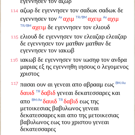
εγεννησεν τον αζωρ
αζωρ δε εγεννησεν τον σαδωκ σαδωκ δε
1:14
εγεννησεν τον
αχιμ
αχειμ
αχιμ
Ax
TR/BM
Ax
αχειμ
δε εγεννησεν τον ελιουδ
TR/BM
ελιουδ δε εγεννησεν τον ελεαζαρ ελεαζαρ
1:15
δε εγεννησεν τον ματθαν ματθαν δε
εγεννησεν τον ιακωβ
ιακωβ δε εγεννησεν τον ιωσηφ τον ανδρα
1:16
μαριας εξ ης εγεννηθη ιησους ο λεγομενος
χριστος
1:17
πασαι ουν αι γενεαι απο αβρααμ εως
BM/Ax
δαυιδ
δαβιδ
γενεαι δεκατεσσαρες και
TR
απο
δαυιδ
δαβιδ
εως της
BM/Ax
TR
μετοικεσιας βαβυλωνος γενεαι
δεκατεσσαρες και απο της μετοικεσιας
βαβυλωνος εως του χριστου γενεαι
δεκατεσσαρες