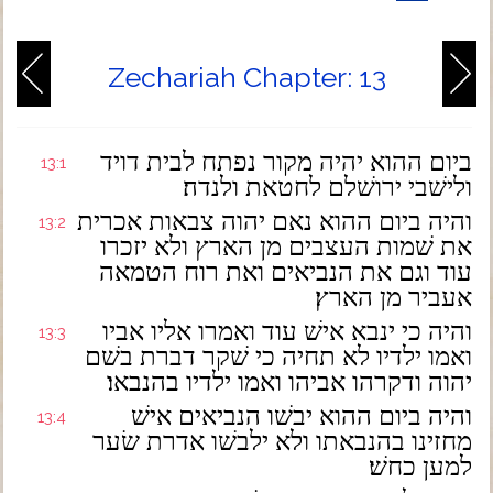
Zechariah Chapter: 13
ביום ההוא יהיה מקור נפתח לבית דויד
13:1
ולישׁבי ירושׁלם לחטאת ולנדה׃
והיה ביום ההוא נאם יהוה צבאות אכרית
13:2
את שׁמות העצבים מן הארץ ולא יזכרו
עוד וגם את הנביאים ואת רוח הטמאה
אעביר מן הארץ׃
והיה כי ינבא אישׁ עוד ואמרו אליו אביו
13:3
ואמו ילדיו לא תחיה כי שׁקר דברת בשׁם
יהוה ודקרהו אביהו ואמו ילדיו בהנבאו׃
והיה ביום ההוא יבשׁו הנביאים אישׁ
13:4
מחזינו בהנבאתו ולא ילבשׁו אדרת שׂער
למען כחשׁ׃