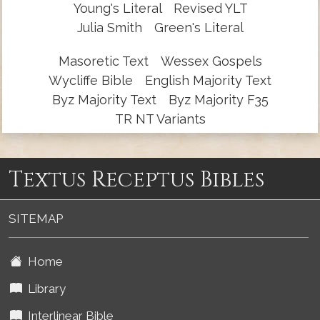
Young's Literal
Revised YLT
Julia Smith
Green's Literal
Masoretic Text
Wessex Gospels
Wycliffe Bible
English Majority Text
Byz Majority Text
Byz Majority F35
TR NT Variants
Textus Receptus Bibles
SITEMAP
Home
Library
Interlinear Bible