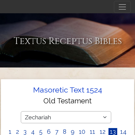
Textus Receptus Bibles
Masoretic Text 1524
Old Testament
1
2
3
4
5
6
7
8
9
10
11
12
13
14