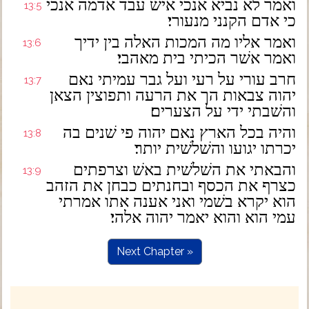
ואמר לא נביא אנכי אישׁ עבד אדמה אנכי
13:5
כי אדם הקנני מנעורי׃
ואמר אליו מה המכות האלה בין ידיך
13:6
ואמר אשׁר הכיתי בית מאהבי׃
חרב עורי על רעי ועל גבר עמיתי נאם
13:7
יהוה צבאות הך את הרעה ותפוצין הצאן
והשׁבתי ידי על הצערים׃
והיה בכל הארץ נאם יהוה פי שׁנים בה
13:8
יכרתו יגועו והשׁלשׁית יותר׃
והבאתי את השׁלשׁית באשׁ וצרפתים
13:9
כצרף את הכסף ובחנתים כבחן את הזהב
הוא יקרא בשׁמי ואני אענה אתו אמרתי
עמי הוא והוא יאמר יהוה אלהי׃
Next Chapter »