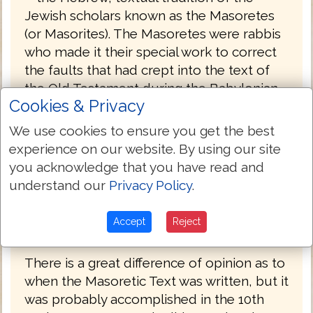
Jewish scholars known as the Masoretes
(or Masorites). The Masoretes were rabbis
who made it their special work to correct
the faults that had crept into the text of
the Old Testament during the Babylonian
Cookies & Privacy
captivity, and to prevent, for the future, its
being corrupted by any alteration. They
We use cookies to ensure you get the best
first separated the apocryphal from the
experience on our website. By using our site
canonical books, and divided the latter
you acknowledge that you have read and
into twenty-two books, being the number
understand our
Privacy Policy
.
of letters in the Hebrew alphabet. Then
they divided each book into sections and
Accept
Reject
verses.
There is a great difference of opinion as to
when the Masoretic Text was written, but it
was probably accomplished in the 10th