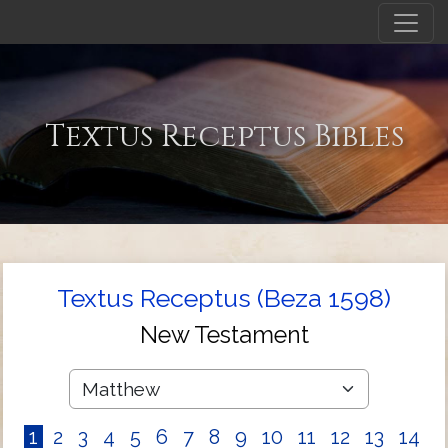
Textus Receptus Bibles
Textus Receptus (Beza 1598)
New Testament
1
2
3
4
5
6
7
8
9
10
11
12
13
14