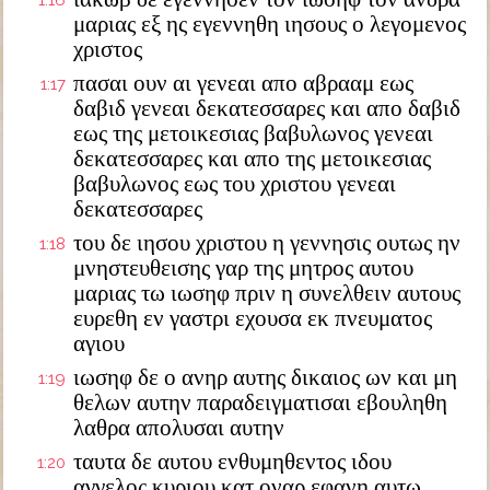
1:16
μαριας εξ ης εγεννηθη ιησους ο λεγομενος
χριστος
πασαι ουν αι γενεαι απο αβρααμ εως
1:17
δαβιδ γενεαι δεκατεσσαρες και απο δαβιδ
εως της μετοικεσιας βαβυλωνος γενεαι
δεκατεσσαρες και απο της μετοικεσιας
βαβυλωνος εως του χριστου γενεαι
δεκατεσσαρες
του δε ιησου χριστου η γεννησις ουτως ην
1:18
μνηστευθεισης γαρ της μητρος αυτου
μαριας τω ιωσηφ πριν η συνελθειν αυτους
ευρεθη εν γαστρι εχουσα εκ πνευματος
αγιου
ιωσηφ δε ο ανηρ αυτης δικαιος ων και μη
1:19
θελων αυτην παραδειγματισαι εβουληθη
λαθρα απολυσαι αυτην
ταυτα δε αυτου ενθυμηθεντος ιδου
1:20
αγγελος κυριου κατ οναρ εφανη αυτω