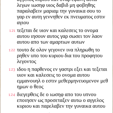
λεγων ιωσηφ υιος δαβιδ μη φοβηθης
παραλαβειν μαριαμ την γυναικα σου το
γαρ εν αυτη γεννηθεν εκ πνευματος εστιν
αγιου
τεξεται δε υιον και καλεσεις το ονομα
1:21
αυτου ιησουν αυτος γαρ σωσει τον λαον
αυτου απο των αμαρτιων αυτων
τουτο δε ολον γεγονεν ινα πληρωθη το
1:22
ρηθεν υπο του κυριου δια του προφητου
λεγοντος
ιδου η παρθενος εν γαστρι εξει και τεξεται
1:23
υιον και καλεσεις το ονομα αυτου
εμμανουηλ ο εστιν μεθερμηνευομενον μεθ
ημων ο θεος
διεγερθεις δε ο ιωσηφ απο του υπνου
1:24
εποιησεν ως προσεταξεν αυτω ο αγγελος
κυριου και παρελαβεν την γυναικα αυτου