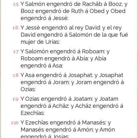
Y Salmón engendró de Rachâb á Booz, y
1:5
Booz engendró de Ruth á Obed y Obed
engendró á Jessé:
Y Jessé engendró al rey David: y el rey
1:6
David engendró á Salomón de la que fué
mujer de Urías:
Y Salomón engendró á Roboam: y
1:7
Roboam engendró á Abía: y Abía
engendró á Asa:
Y Asa engendró á Josaphat: y Josaphat
1:8
engendró á Joram: y Joram engendró á
Ozías:
Y Ozías engendró á Joatam: y Joatam
1:9
engendró á Achâz: y Achâz engendró á
Ezechîas:
Y Ezechîas engendró á Manasés: y
1:10
Manasés engendró á Amón: y Amón
engendró á Josías: