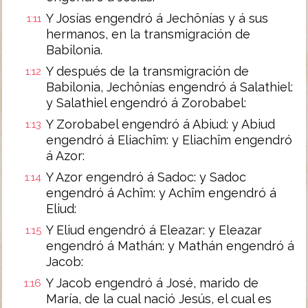
Y Josías engendró á Jechônías y á sus
1:11
hermanos, en la transmigración de
Babilonia.
Y después de la transmigración de
1:12
Babilonia, Jechônías engendró á Salathiel:
y Salathiel engendró á Zorobabel:
Y Zorobabel engendró á Abiud: y Abiud
1:13
engendró á Eliachîm: y Eliachîm engendró
á Azor:
Y Azor engendró á Sadoc: y Sadoc
1:14
engendró á Achîm: y Achîm engendró á
Eliud:
Y Eliud engendró á Eleazar: y Eleazar
1:15
engendró á Mathán: y Mathán engendró á
Jacob:
Y Jacob engendró á José, marido de
1:16
María, de la cual nació Jesús, el cual es