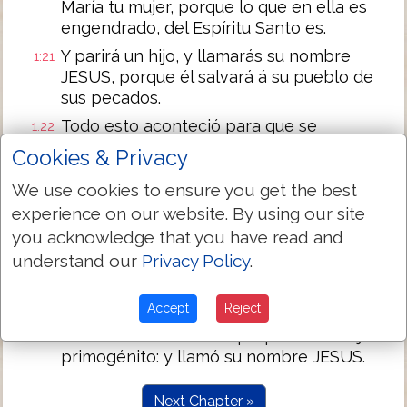
María tu mujer, porque lo que en ella es
engendrado, del Espíritu Santo es.
Y parirá un hijo, y llamarás su nombre
1:21
JESUS, porque él salvará á su pueblo de
sus pecados.
Todo esto aconteció para que se
1:22
cumpliese lo que fué dicho por el Señor,
Cookies & Privacy
por el profeta que dijo:
We use cookies to ensure you get the best
He aquí la virgen concebirá y parirá un
1:23
experience on our website. By using our site
hijo, Y llamarás su nombre Emmanuel, que
you acknowledge that you have read and
declarado, es: Con nosotros Dios.
understand our
Privacy Policy
.
Y despertando José del sueño, hizo como
1:24
el ángel del Señor le había mandado, y
recibió á su mujer.
Accept
Reject
Y no la conoció hasta que parió á su hijo
1:25
primogénito: y llamó su nombre JESUS.
Next Chapter »