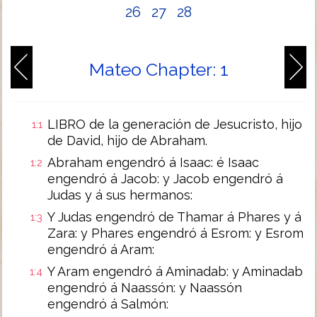
26
27
28
Mateo Chapter: 1
LIBRO de la generación de Jesucristo, hijo
1:1
de David, hijo de Abraham.
Abraham engendró á Isaac: é Isaac
1:2
engendró á Jacob: y Jacob engendró á
Judas y á sus hermanos:
Y Judas engendró de Thamar á Phares y á
1:3
Zara: y Phares engendró á Esrom: y Esrom
engendró á Aram:
Y Aram engendró á Aminadab: y Aminadab
1:4
engendró á Naassón: y Naassón
engendró á Salmón: