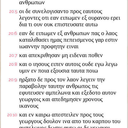
ανθρωπων
οι δε συνελογισαντο προς εαυτους
20:5
λεγοντες οτι εαν ειπωμεν εξ ουρανου ερει
δια τι ουν ουκ επιστευσατε αυτω
εαν δε ειπωμεν εξ ανθρωπων πας ο λαος
20:6
καταλιθασει ημας πεπεισμενος γαρ εστιν
ιωαννην προφητην ειναι
και απεκριθησαν μη ειδεναι ποθεν
20:7
και ο ιησους ειπεν αυτοις ουδε εγω λεγω
20:8
υμιν εν ποια εξουσια ταυτα ποιω
ηρξατο δε προς τον λαον λεγειν την
20:9
παραβολην ταυτην ανθρωπος τις
εφυτευσεν αμπελωνα και εξεδοτο αυτον
γεωργοις και απεδημησεν χρονους
ικανους
και εν καιρω απεστειλεν προς τους
20:10
γεωργους δουλον ινα απο του καρπου του
αμπελωνος δωσιν αυτω οι δε γεωργοι