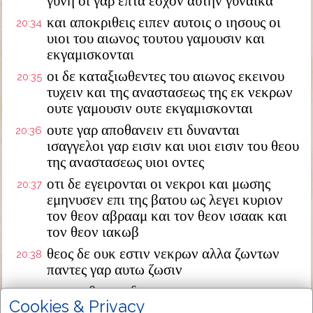
γυνη οι γαρ επτα εσχον αυτην γυναικα
και αποκριθεις ειπεν αυτοις ο ιησους οι
20:34
υιοι του αιωνος τουτου γαμουσιν και
εκγαμισκονται
οι δε καταξιωθεντες του αιωνος εκεινου
20:35
τυχειν και της αναστασεως της εκ νεκρων
ουτε γαμουσιν ουτε εκγαμισκονται
ουτε γαρ αποθανειν ετι δυνανται
20:36
ισαγγελοι γαρ εισιν και υιοι εισιν του θεου
της αναστασεως υιοι οντες
οτι δε εγειρονται οι νεκροι και μωσης
20:37
εμηνυσεν επι της βατου ως λεγει κυριον
τον θεον αβρααμ και τον θεον ισαακ και
τον θεον ιακωβ
θεος δε ουκ εστιν νεκρων αλλα ζωντων
20:38
παντες γαρ αυτω ζωσιν
αποκριθεντες δε τινες των γραμματεων
20:39
Cookies & Privacy
ειπον διδασκαλε καλως ειπας