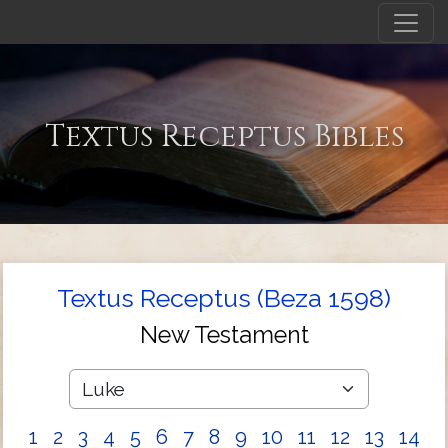
Textus Receptus Bibles
Textus Receptus (Beza 1598)
New Testament
1
2
3
4
5
6
7
8
9
10
11
12
13
14