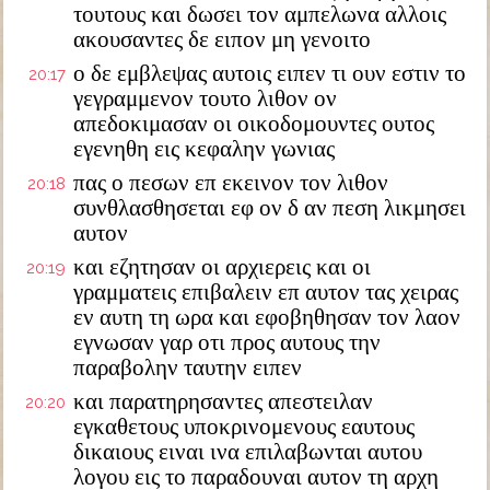
τουτους και δωσει τον αμπελωνα αλλοις
ακουσαντες δε ειπον μη γενοιτο
ο δε εμβλεψας αυτοις ειπεν τι ουν εστιν το
20:17
γεγραμμενον τουτο λιθον ον
απεδοκιμασαν οι οικοδομουντες ουτος
εγενηθη εις κεφαλην γωνιας
πας ο πεσων επ εκεινον τον λιθον
20:18
συνθλασθησεται εφ ον δ αν πεση λικμησει
αυτον
και εζητησαν οι αρχιερεις και οι
20:19
γραμματεις επιβαλειν επ αυτον τας χειρας
εν αυτη τη ωρα και εφοβηθησαν τον λαον
εγνωσαν γαρ οτι προς αυτους την
παραβολην ταυτην ειπεν
και παρατηρησαντες απεστειλαν
20:20
εγκαθετους υποκρινομενους εαυτους
δικαιους ειναι ινα επιλαβωνται αυτου
λογου εις το παραδουναι αυτον τη αρχη