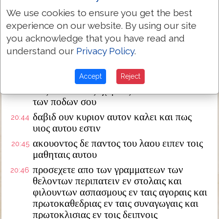
ουκετι δε ετολμων επερωταν αυτον ουδεν
We use cookies to ensure you get the best
20:40
experience on our website. By using our site
ειπεν δε προς αυτους πως λεγουσιν τον
20:41
χριστον υιον δαβιδ ειναι
you acknowledge that you have read and
understand our
Privacy Policy
.
και αυτος δαβιδ λεγει εν βιβλω ψαλμων
20:42
ειπεν ο κυριος τω κυριω μου καθου εκ
δεξιων μου
Accept
Reject
εως αν θω τους εχθρους σου υποποδιον
20:43
των ποδων σου
δαβιδ ουν κυριον αυτον καλει και πως
20:44
υιος αυτου εστιν
ακουοντος δε παντος του λαου ειπεν τοις
20:45
μαθηταις αυτου
προσεχετε απο των γραμματεων των
20:46
θελοντων περιπατειν εν στολαις και
φιλουντων ασπασμους εν ταις αγοραις και
πρωτοκαθεδριας εν ταις συναγωγαις και
πρωτοκλισιας εν τοις δειπνοις