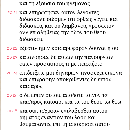
και τη εξουσια του ηγεμονος
και επηρωτησαν αυτον λεγοντες
20:21
διδασκαλε οιδαμεν οτι ορθως λεγεις και
διδασκεις και ου λαμβανεις προσωπον
αλλ επ αληθειας την οδον του θεου
διδασκεις
εξεστιν ημιν καισαρι φορον δουναι η ου
20:22
κατανοησας δε αυτων την πανουργιαν
20:23
ειπεν προς αυτους τι με πειραζετε
επιδειξατε μοι δηναριον τινος εχει εικονα
20:24
και επιγραφην αποκριθεντες δε ειπον
καισαρος
ο δε ειπεν αυτοις αποδοτε τοινυν τα
20:25
καισαρος καισαρι και τα του θεου τω θεω
και ουκ ισχυσαν επιλαβεσθαι αυτου
20:26
ρηματος εναντιον του λαου και
θαυμασαντες επι τη αποκρισει αυτου