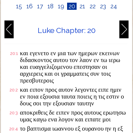
15
16
17
18
19
20
21
22
23
24
Luke Chapter: 20
και εγενετο εν μια των ημερων εκεινων
20:1
διδασκοντος αυτου τον λαον εν τω ιερω
και ευαγγελιζομενου επεστησαν οι
αρχιερεις και οι γραμματεις συν τοις
πρεσβυτεροις
και ειπον προς αυτον λεγοντες ειπε ημιν
20:2
εν ποια εξουσια ταυτα ποιεις η τις εστιν ο
δους σοι την εξουσιαν ταυτην
αποκριθεις δε ειπεν προς αυτους ερωτησω
20:3
υμας καγω ενα λογον και ειπατε μοι
το βαπτισμα ιωαννου εξ ουρανου ην η εξ
20:4