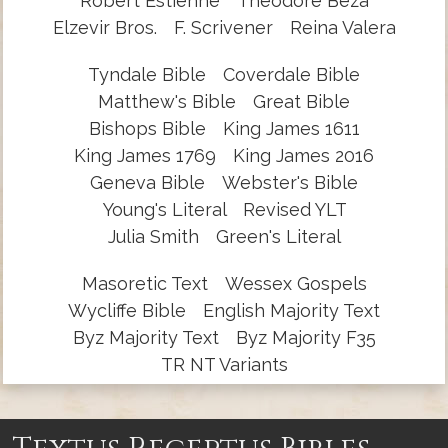
Robert Estienne
Theodore Beza
Elzevir Bros.
F. Scrivener
Reina Valera
Tyndale Bible
Coverdale Bible
Matthew's Bible
Great Bible
Bishops Bible
King James 1611
King James 1769
King James 2016
Geneva Bible
Webster's Bible
Young's Literal
Revised YLT
Julia Smith
Green's Literal
Masoretic Text
Wessex Gospels
Wycliffe Bible
English Majority Text
Byz Majority Text
Byz Majority F35
TR NT Variants