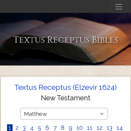
Textus Receptus Bibles
Textus Receptus (Elzevir 1624)
New Testament
1
2
3
4
5
6
7
8
9
10
11
12
13
14