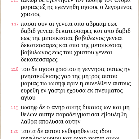
1:16
μαριας εξ ης εγεννηθη ιησους ο λεγομενος
χριστος
πασαι ουν αι γενεαι απο αβρααμ εως
1:17
δαβιδ γενεαι δεκατεσσαρες και απο δαβιδ
εως της μετοικεσιας βαβυλωνος γενεαι
δεκατεσσαρες και απο της μετοικεσιας
βαβυλωνος εως του χριστου γενεαι
δεκατεσσαρες
του δε ιησου χριστου η γεννησις ουτως ην
1:18
μνηστευθεισης γαρ της μητρος αυτου
μαριας τω ιωσηφ πριν η συνελθειν αυτους
ευρεθη εν γαστρι εχουσα εκ πνευματος
αγιου
ιωσηφ δε ο ανηρ αυτης δικαιος ων και μη
1:19
θελων αυτην παραδειγματισαι εβουληθη
λαθρα απολυσαι αυτην
ταυτα δε αυτου ενθυμηθεντος ιδου
1:20
αγγελος κυριου κατ οναρ εφανη αυτω