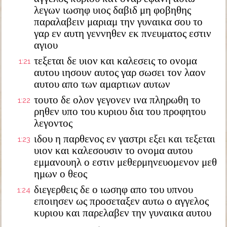
λεγων ιωσηφ υιος δαβιδ μη φοβηθης
παραλαβειν μαριαμ την γυναικα σου το
γαρ εν αυτη γεννηθεν εκ πνευματος εστιν
αγιου
τεξεται δε υιον και καλεσεις το ονομα
1:21
αυτου ιησουν αυτος γαρ σωσει τον λαον
αυτου απο των αμαρτιων αυτων
τουτο δε ολον γεγονεν ινα πληρωθη το
1:22
ρηθεν υπο του κυριου δια του προφητου
λεγοντος
ιδου η παρθενος εν γαστρι εξει και τεξεται
1:23
υιον και καλεσουσιν το ονομα αυτου
εμμανουηλ ο εστιν μεθερμηνευομενον μεθ
ημων ο θεος
διεγερθεις δε ο ιωσηφ απο του υπνου
1:24
εποιησεν ως προσεταξεν αυτω ο αγγελος
κυριου και παρελαβεν την γυναικα αυτου