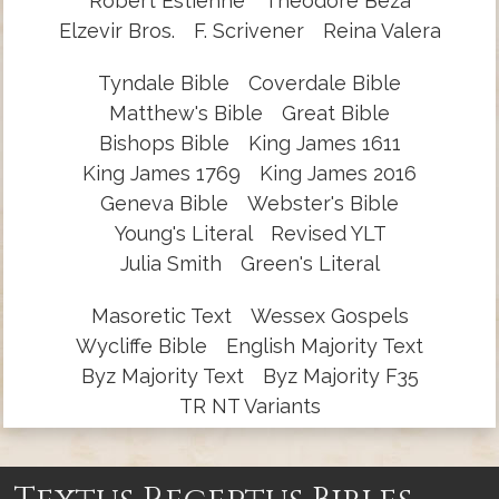
Robert Estienne
Theodore Beza
Elzevir Bros.
F. Scrivener
Reina Valera
Tyndale Bible
Coverdale Bible
Matthew's Bible
Great Bible
Bishops Bible
King James 1611
King James 1769
King James 2016
Geneva Bible
Webster's Bible
Young's Literal
Revised YLT
Julia Smith
Green's Literal
Masoretic Text
Wessex Gospels
Wycliffe Bible
English Majority Text
Byz Majority Text
Byz Majority F35
TR NT Variants