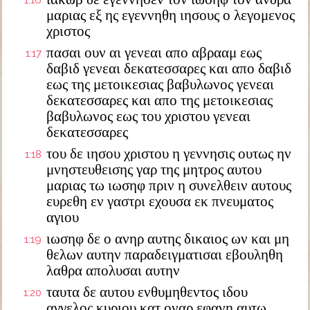
1:16
μαριας εξ ης εγεννηθη ιησους ο λεγομενος
χριστος
πασαι ουν αι γενεαι απο αβρααμ εως
1:17
δαβιδ γενεαι δεκατεσσαρες και απο δαβιδ
εως της μετοικεσιας βαβυλωνος γενεαι
δεκατεσσαρες και απο της μετοικεσιας
βαβυλωνος εως του χριστου γενεαι
δεκατεσσαρες
του δε ιησου χριστου η γεννησις ουτως ην
1:18
μνηστευθεισης γαρ της μητρος αυτου
μαριας τω ιωσηφ πριν η συνελθειν αυτους
ευρεθη εν γαστρι εχουσα εκ πνευματος
αγιου
ιωσηφ δε ο ανηρ αυτης δικαιος ων και μη
1:19
θελων αυτην παραδειγματισαι εβουληθη
λαθρα απολυσαι αυτην
ταυτα δε αυτου ενθυμηθεντος ιδου
1:20
αγγελος κυριου κατ οναρ εφανη αυτω