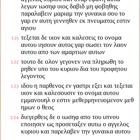
λεγων ιωσηφ υιος δαβιδ μη φοβηθης
παραλαβειν μαριαμ την γυναικα σου το
γαρ εν αυτη γεννηθεν εκ πνευματος εστιν
αγιου
τεξεται δε υιον και καλεσεις το ονομα
1:21
αυτου ιησουν αυτος γαρ σωσει τον λαον
αυτου απο των αμαρτιων αυτων
τουτο δε ολον γεγονεν ινα πληρωθη το
1:22
ρηθεν υπο του κυριου δια του προφητου
λεγοντος
ιδου η παρθενος εν γαστρι εξει και τεξεται
1:23
υιον και καλεσουσιν το ονομα αυτου
εμμανουηλ ο εστιν μεθερμηνευομενον μεθ
ημων ο θεος
διεγερθεις δε ο ιωσηφ απο του υπνου
1:24
εποιησεν ως προσεταξεν αυτω ο αγγελος
κυριου και παρελαβεν την γυναικα αυτου