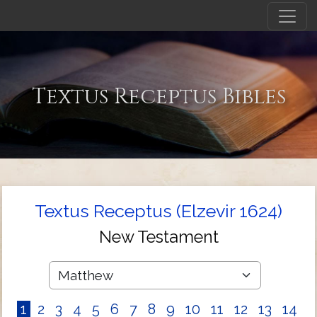
Textus Receptus Bibles
Textus Receptus (Elzevir 1624)
New Testament
1
2
3
4
5
6
7
8
9
10
11
12
13
14