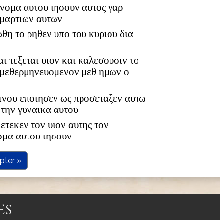
 ονομα αυτου ιησουν αυτος γαρ
αμαρτιων αυτων
ωθη το ρηθεν υπο του κυριου δια
αι τεξεται υιον και καλεσουσιν το
 μεθερμηνευομενον μεθ ημων ο
υπνου εποιησεν ως προσεταξεν αυτω
 την γυναικα αυτου
ετεκεν τον υιον αυτης τον
ομα αυτου ιησουν
pter »
es