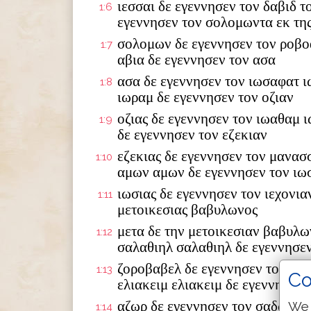
ιεσσαι δε εγεννησεν τον δαβιδ τ
1:6
εγεννησεν τον σολομωντα εκ της
σολομων δε εγεννησεν τον ροβο
1:7
αβια δε εγεννησεν τον ασα
ασα δε εγεννησεν τον ιωσαφατ ι
1:8
ιωραμ δε εγεννησεν τον οζιαν
οζιας δε εγεννησεν τον ιωαθαμ 
1:9
δε εγεννησεν τον εζεκιαν
εζεκιας δε εγεννησεν τον μανασ
1:10
αμων αμων δε εγεννησεν τον ιω
ιωσιας δε εγεννησεν τον ιεχονια
1:11
μετοικεσιας βαβυλωνος
μετα δε την μετοικεσιαν βαβυλω
1:12
σαλαθιηλ σαλαθιηλ δε εγεννησε
ζοροβαβελ δε εγεννησεν τον αβι
1:13
Co
ελιακειμ ελιακειμ δε εγεννησεν 
αζωρ δε εγεννησεν τον σαδωκ σα
We 
1:14