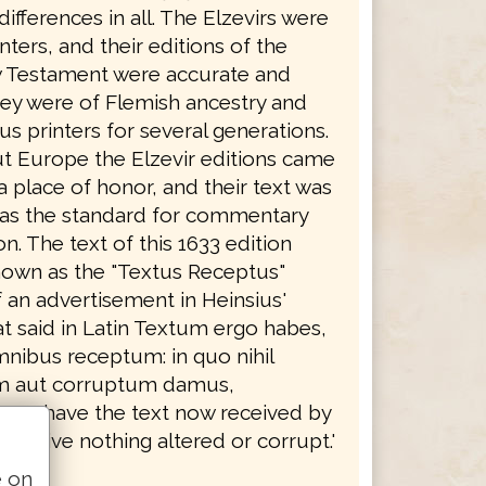
 differences in all. The Elzevirs were
nters, and their editions of the
 Testament were accurate and
hey were of Flemish ancestry and
s printers for several generations.
 Europe the Elzevir editions came
 place of honor, and their text was
as the standard for commentary
on. The text of this 1633 edition
wn as the "Textus Receptus"
 an advertisement in Heinsius'
t said in Latin Textum ergo habes,
nibus receptum: in quo nihil
 aut corruptum damus,
 you have the text now received by
h we give nothing altered or corrupt.'
e on