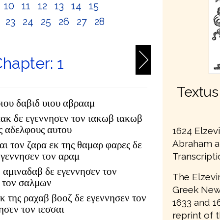
10
11
12
13
14
15
2
23
24
25
26
27
28
hapter: 1
Textus
υιου δαβιδ υιου αβρααμ
αακ δε εγεννησεν τον ιακωβ ιακωβ
υς αδελφους αυτου
1624 Elzev
Abraham an
αι τον ζαρα εκ της θαμαρ φαρες δε
εγεννησεν τον αραμ
Transcript
 αμιναδαβ δε εγεννησεν τον
The Elzevir
 τον σαλμων
Greek New 
κ της ραχαβ βοοζ δε εγεννησεν τον
1633 and 16
ησεν τον ιεσσαι
reprint of 