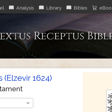
el
Analysis
Library
Bibles
eBoo
extus Receptus Bibl
 (Elzevir 1624)
tament