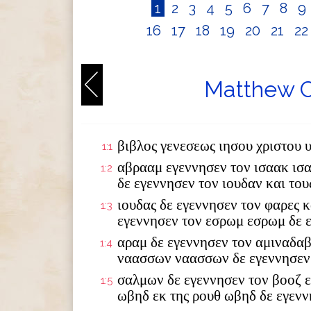
1
2
3
4
5
6
7
8
9
16
17
18
19
20
21
2
Matthew C
βιβλος γενεσεως ιησου χριστου 
1:1
αβρααμ εγεννησεν τον ισαακ ισ
1:2
δε εγεννησεν τον ιουδαν και το
ιουδας δε εγεννησεν τον φαρες κ
1:3
εγεννησεν τον εσρωμ εσρωμ δε 
αραμ δε εγεννησεν τον αμιναδαβ
1:4
ναασσων ναασσων δε εγεννησεν
σαλμων δε εγεννησεν τον βοοζ ε
1:5
ωβηδ εκ της ρουθ ωβηδ δε εγενν