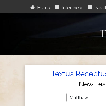
Home
Interlinear
Parall
T
Textus Receptus
New Tes