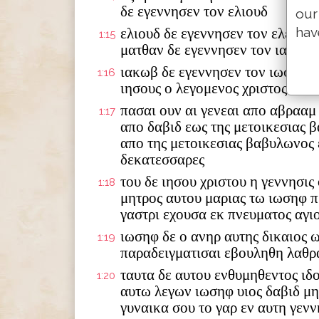
δε εγεννησεν τον ελιουδ
our
hav
ελιουδ δε εγεννησεν τον ελεαζα
1:15
ματθαν δε εγεννησεν τον ιακωβ
ιακωβ δε εγεννησεν τον ιωσηφ τ
1:16
ιησους ο λεγομενος χριστος
πασαι ουν αι γενεαι απο αβρααμ
1:17
απο δαβιδ εως της μετοικεσιας 
απο της μετοικεσιας βαβυλωνος 
δεκατεσσαρες
του δε ιησου χριστου η γεννησις
1:18
μητρος αυτου μαριας τω ιωσηφ π
γαστρι εχουσα εκ πνευματος αγι
ιωσηφ δε ο ανηρ αυτης δικαιος 
1:19
παραδειγματισαι εβουληθη λαθρ
ταυτα δε αυτου ενθυμηθεντος ιδ
1:20
αυτω λεγων ιωσηφ υιος δαβιδ μ
γυναικα σου το γαρ εν αυτη γενν