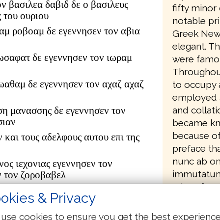
ον βασιλεα δαβιδ δε ο βασιλευς
fifty minor
 του ουριου
notable pri
αμ ροβοαμ δε εγεννησεν τον αβια
Greek New
elegant. T
ωσαφατ δε εγεννησεν τον ιωραμ
were famou
Throughout
ιωαθαμ δε εγεννησεν τον αχαζ αχαζ
to occupy a
employed 
ση μανασσης δε εγεννησεν τον
and collati
σιαν
became kno
because of
ν και τους αδελφους αυτου επι της
preface tha
nunc ab om
νος ιεχονιας εγεννησεν τον
immutatum
ν τον ζοροβαβελ
'Therefore
ουδ αβιουδ δε εγεννησεν τον
okies & Privacy
all in whic
τον αζωρ
δωκ δε εγεννησεν τον αχειμ αχειμ
use cookies to ensure you get the best experienc