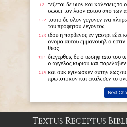
τεξεται δε υιον και καλεσεις το
1:21
σωσει τον λαον αυτου απο των 
τουτο δε ολον γεγονεν ινα πληρ
1:22
του προφητου λεγοντος
ιδου η παρθενος εν γαστρι εξει κ
1:23
ονομα αυτου εμμανουηλ ο εστιν
θεος
διεγερθεις δε ο ιωσηφ απο του 
1:24
ο αγγελος κυριου και παρελαβεν
και ουκ εγινωσκεν αυτην εως ου 
1:25
πρωτοτοκον και εκαλεσεν το ον
Next Cha
Textus Receptus Bibl