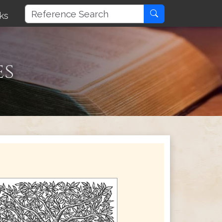
ks
es