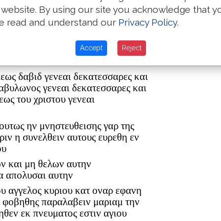
 website. By using our site you acknowledge that y
e read and understand our
Privacy Policy
.
ρ ελεαζαρ δε εγεννησεν τον ματθαν
Accept
Reject
ον ανδρα μαριας εξ ης εγεννηθη
 εως δαβιδ γενεαι δεκατεσσαρες και
βαβυλωνος γενεαι δεκατεσσαρες και
εως του χριστου γενεαι
 ουτως ην μνηστευθεισης γαρ της
ριν η συνελθειν αυτους ευρεθη εν
ου
ων και μη θελων αυτην
α απολυσαι αυτην
ου αγγελος κυριου κατ οναρ εφανη
η φοβηθης παραλαβειν μαριαμ την
ηθεν εκ πνευματος εστιν αγιου