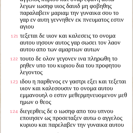
λεγων ιωσηφ υιος δαυιδ μη φοβηθης
παραλαβειν μαριαμ την γυναικα σου το
γαρ εν αυτη γεννηθεν εκ πνευματος εστιν
αγιου
τεξεται δε υιον και καλεσεις το ονομα
1:21
αυτου ιησουν αυτος γαρ σωσει τον λαον
αυτου απο των αμαρτιων αυτων
τουτο δε ολον γεγονεν ινα πληρωθη το
1:22
ρηθεν υπο του κυριου δια του προφητου
λεγοντος
ιδου η παρθενος εν γαστρι εξει και τεξεται
1:23
υιον και καλεσουσιν το ονομα αυτου
εμμανουηλ ο εστιν μεθερμηνευομενον μεθ
ημων ο θεος
διεγερθεις δε ο ιωσηφ απο του υπνου
1:24
εποιησεν ως προσεταξεν αυτω ο αγγελος
κυριου και παρελαβεν την γυναικα αυτου