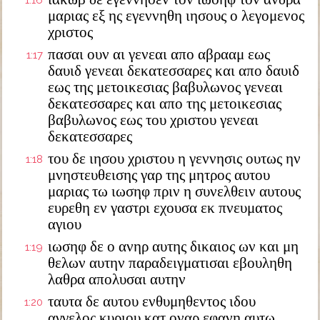
1:16
μαριας εξ ης εγεννηθη ιησους ο λεγομενος
χριστος
πασαι ουν αι γενεαι απο αβρααμ εως
1:17
δαυιδ γενεαι δεκατεσσαρες και απο δαυιδ
εως της μετοικεσιας βαβυλωνος γενεαι
δεκατεσσαρες και απο της μετοικεσιας
βαβυλωνος εως του χριστου γενεαι
δεκατεσσαρες
του δε ιησου χριστου η γεννησις ουτως ην
1:18
μνηστευθεισης γαρ της μητρος αυτου
μαριας τω ιωσηφ πριν η συνελθειν αυτους
ευρεθη εν γαστρι εχουσα εκ πνευματος
αγιου
ιωσηφ δε ο ανηρ αυτης δικαιος ων και μη
1:19
θελων αυτην παραδειγματισαι εβουληθη
λαθρα απολυσαι αυτην
ταυτα δε αυτου ενθυμηθεντος ιδου
1:20
αγγελος κυριου κατ οναρ εφανη αυτω