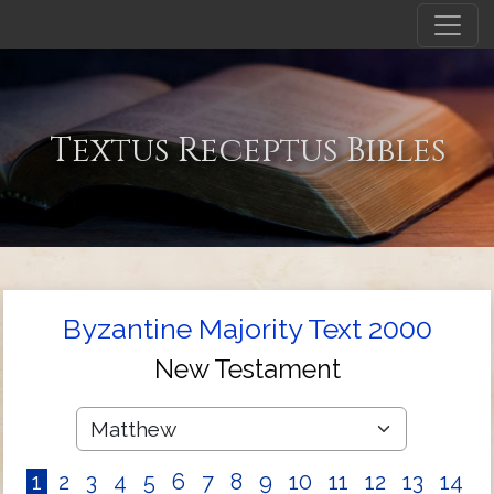
Textus Receptus Bibles
Byzantine Majority Text 2000
New Testament
1
2
3
4
5
6
7
8
9
10
11
12
13
14