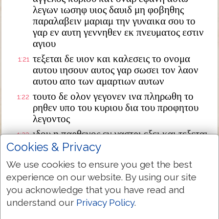
λεγων ιωσηφ υιος δαυιδ μη φοβηθης
παραλαβειν μαριαμ την γυναικα σου το
γαρ εν αυτη γεννηθεν εκ πνευματος εστιν
αγιου
τεξεται δε υιον και καλεσεις το ονομα
1:21
αυτου ιησουν αυτος γαρ σωσει τον λαον
αυτου απο των αμαρτιων αυτων
τουτο δε ολον γεγονεν ινα πληρωθη το
1:22
ρηθεν υπο του κυριου δια του προφητου
λεγοντος
ιδου η παρθενος εν γαστρι εξει και τεξεται
1:23
υιον και καλεσουσιν το ονομα αυτου
Cookies & Privacy
εμμανουηλ ο εστιν μεθερμηνευομενον μεθ
We use cookies to ensure you get the best
ημων ο θεος
experience on our website. By using our site
διεγερθεις δε ο ιωσηφ απο του υπνου
1:24
you acknowledge that you have read and
εποιησεν ως προσεταξεν αυτω ο αγγελος
understand our
Privacy Policy
.
κυριου και παρελαβεν την γυναικα αυτου