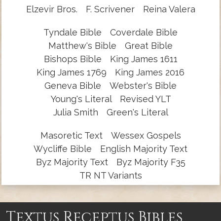
Elzevir Bros.
F. Scrivener
Reina Valera
Tyndale Bible
Coverdale Bible
Matthew's Bible
Great Bible
Bishops Bible
King James 1611
King James 1769
King James 2016
Geneva Bible
Webster's Bible
Young's Literal
Revised YLT
Julia Smith
Green's Literal
Masoretic Text
Wessex Gospels
Wycliffe Bible
English Majority Text
Byz Majority Text
Byz Majority F35
TR NT Variants
Textus Receptus Bibles