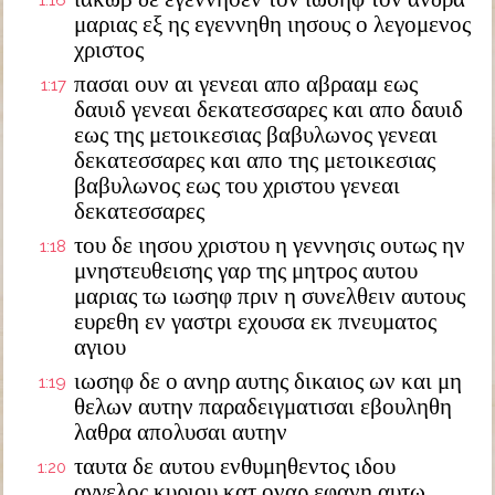
1:16
μαριας εξ ης εγεννηθη ιησους ο λεγομενος
χριστος
πασαι ουν αι γενεαι απο αβρααμ εως
1:17
δαυιδ γενεαι δεκατεσσαρες και απο δαυιδ
εως της μετοικεσιας βαβυλωνος γενεαι
δεκατεσσαρες και απο της μετοικεσιας
βαβυλωνος εως του χριστου γενεαι
δεκατεσσαρες
του δε ιησου χριστου η γεννησις ουτως ην
1:18
μνηστευθεισης γαρ της μητρος αυτου
μαριας τω ιωσηφ πριν η συνελθειν αυτους
ευρεθη εν γαστρι εχουσα εκ πνευματος
αγιου
ιωσηφ δε ο ανηρ αυτης δικαιος ων και μη
1:19
θελων αυτην παραδειγματισαι εβουληθη
λαθρα απολυσαι αυτην
ταυτα δε αυτου ενθυμηθεντος ιδου
1:20
αγγελος κυριου κατ οναρ εφανη αυτω