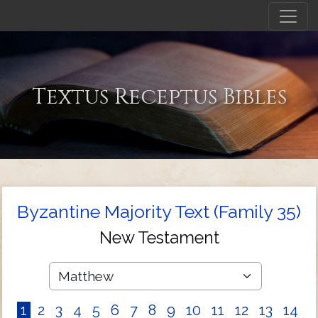
Textus Receptus Bibles
Byzantine Majority Text (Family 35)
New Testament
1
2
3
4
5
6
7
8
9
10
11
12
13
14