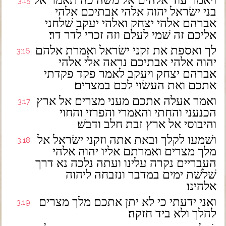
ויאמר עוד אלהים אל משׁה כה תאמר אל
3:15
בני ישׂראל יהוה אלהי אבתיכם אלהי
אברהם אלהי יצחק ואלהי יעקב שׁלחני
אליכם זה שׁמי לעלם וזה זכרי לדר דר׃
לך ואספת את זקני ישׂראל ואמרת אלהם
3:16
יהוה אלהי אבתיכם נראה אלי אלהי
אברהם יצחק ויעקב לאמר פקד פקדתי
אתכם ואת העשׂוי לכם במצרים׃
ואמר אעלה אתכם מעני מצרים אל ארץ
3:17
הכנעני והחתי והאמרי והפרזי והחוי
והיבוסי אל ארץ זבת חלב ודבשׁ׃
ושׁמעו לקלך ובאת אתה וזקני ישׂראל אל
3:18
מלך מצרים ואמרתם אליו יהוה אלהי
העבריים נקרה עלינו ועתה נלכה נא דרך
שׁלשׁת ימים במדבר ונזבחה ליהוה
אלהינו׃
ואני ידעתי כי לא יתן אתכם מלך מצרים
3:19
להלך ולא ביד חזקה׃