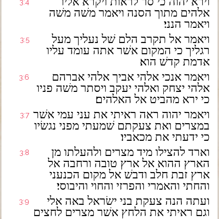
וירא יהוה כי סר לראות ויקרא אליו
3:4
אלהים מתוך הסנה ויאמר משׁה משׁה
ויאמר הנני׃
ויאמר אל תקרב הלם שׁל נעליך מעל
3:5
רגליך כי המקום אשׁר אתה עומד עליו
אדמת קדשׁ הוא׃
ויאמר אנכי אלהי אביך אלהי אברהם
3:6
אלהי יצחק ואלהי יעקב ויסתר משׁה פניו
כי ירא מהביט אל האלהים׃
ויאמר יהוה ראה ראיתי את עני עמי אשׁר
3:7
במצרים ואת צעקתם שׁמעתי מפני נגשׂיו
כי ידעתי את מכאביו׃
וארד להצילו מיד מצרים ולהעלתו מן
3:8
הארץ ההוא אל ארץ טובה ורחבה אל
ארץ זבת חלב ודבשׁ אל מקום הכנעני
והחתי והאמרי והפרזי והחוי והיבוסי׃
ועתה הנה צעקת בני ישׂראל באה אלי
3:9
וגם ראיתי את הלחץ אשׁר מצרים לחצים