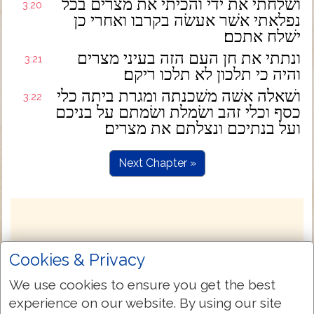
ושׁלחתי את ידי והכיתי את מצרים בכל
3:20
נפלאתי אשׁר אעשׂה בקרבו ואחרי כן
ישׁלח אתכם׃
ונתתי את חן העם הזה בעיני מצרים
3:21
והיה כי תלכון לא תלכו ריקם׃
ושׁאלה אשׁה משׁכנתה ומגרת ביתה כלי
3:22
כסף וכלי זהב ושׂמלת ושׂמתם על בניכם
ועל בנתיכם ונצלתם את מצרים׃
Next Chapter »
Cookies & Privacy
We use cookies to ensure you get the best
experience on our website. By using our site