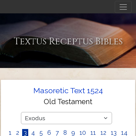
Textus Receptus Bibles
Masoretic Text 1524
Old Testament
1
2
3
4
5
6
7
8
9
10
11
12
13
14