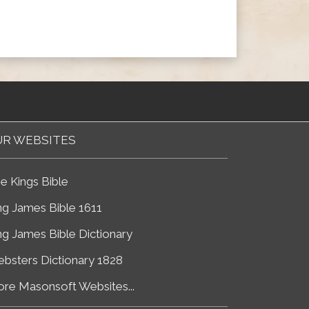
R WEBSITES
e Kings Bible
ng James Bible 1611
ng James Bible Dictionary
bsters Dictionary 1828
re Masonsoft Websites...