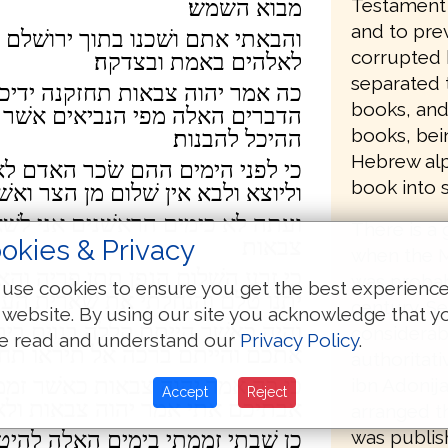
Testament 
מבוא השׁמשׁ׃
and to prev
והבאתי אתם ושׁכנו בתוך ירושׁלם וה
corrupted b
לאלהים באמת ובצדקה׃
separated 
כה אמר יהוה צבאות תחזקנה ידי
books, and
הדברים האלה מפי הנביאים אשׁר ב
books, bei
ההיכל להבנות׃
Hebrew alp
כי לפני הימים ההם שׂכר האדם לא
book into s
וליוצא ולבא אין שׁלום מן הצר וא
ועתה לא כימים הראשׁנים אני לשׁא
There is a 
okies & Privacy
צבאות׃
when the Ma
כי זרע השׁלום הגפן תתן פריה והא
was probab
use cookies to ensure you get the best experienc
יתנו טלם והנחלתי את שׁארית העם
century. Se
 website. By using our site you acknowledge that y
והיה כאשׁר הייתם קללה בגוים בית
considerab
e read and understand our
Privacy Policy
.
אתכם והייתם ברכה אל תיראו תחזק
authoritati
כי כה אמר יהוה צבאות כאשׁר זמ
ibn Adonija
Accept
Reject
אבתיכם אתי אמר יהוה צבאות ולא 
arranged th
was publish
כן שׁבתי זממתי בימים האלה להיטי