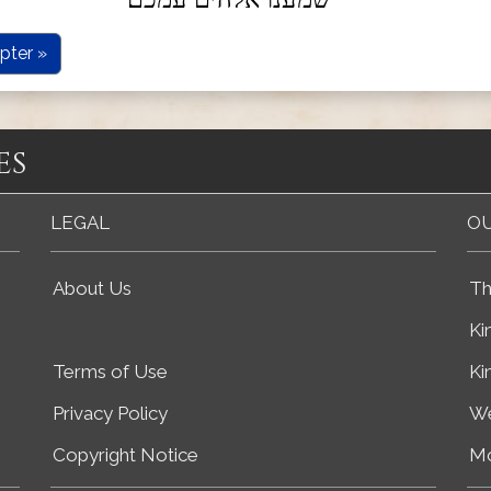
pter »
es
LEGAL
OU
About Us
Th
Ki
Terms of Use
Ki
Privacy Policy
We
Copyright Notice
Mo