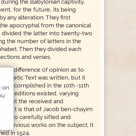
during the Babylonian captivity,
ent, for the future, its being
y any alteration. They first
the apocryphal from the canonical
 divided the latter into twenty-two
ng the number of letters in the
habet. Then they divided each
ections and verses.
great difference of opinion as to
soretic Text was written, but it
ly accomplished in the 10th -11th
e on
veral editions existed, varying
ou
ly, but the received and
ve text is that of Jacob ben-chayim
h, who carefully sifted and
e previous works on the subject. It
ed in 1524.