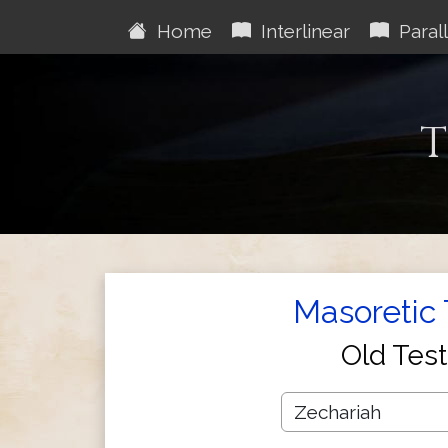
Home
Interlinear
Parall
T
Masoretic 
Old Tes