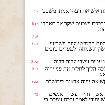
ת אישׁ את רעהו אמת ומשׁפט
8:16
לבבכם ושׁבעת שׁקר אל תאהבו
8:17
ה׃
8:18
צום החמישׁי וצום השׁביעי
8:19
שׂון ולשׂמחה ולמעדים טובים
עמים וישׁבי ערים רבות׃
8:20
ה הלוך לחלות את פני יהוה
8:21
י׃
קשׁ את יהוה צבאות בירושׁלם
8:22
 אשׁר יחזיקו עשׂרה אנשׁים
8:23
שׁ יהודי לאמר נלכה עמכם כי