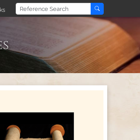
ks
es