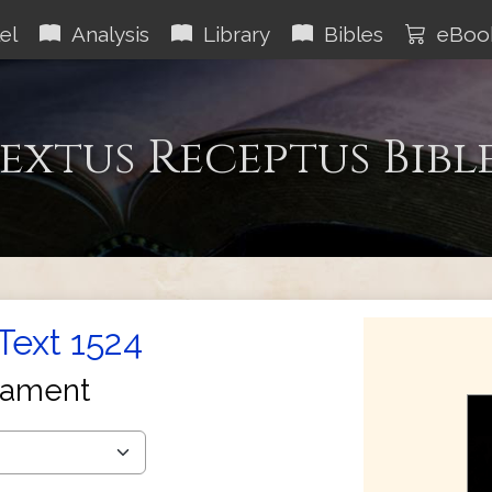
el
Analysis
Library
Bibles
eBoo
extus Receptus Bibl
Text 1524
tament