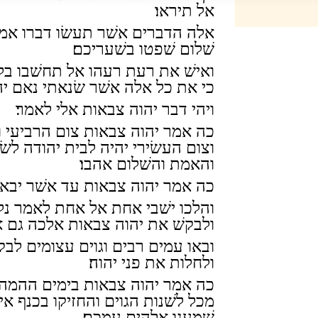
אל תיראו׃
אלה הדברים אשׁר תעשׂו דברו אמ
שׁלום שׁפטו בשׁעריכם׃
ואישׁ את רעת רעהו אל תחשׁבו ב
כי את כל אלה אשׁר שׂנאתי נאם יהו
ויהי דבר יהוה צבאות אלי לאמר׃
כה אמר יהוה צבאות צום הרביעי ו
וצום העשׂירי יהיה לבית יהודה לשׂ
והאמת והשׁלום אהבו׃
כה אמר יהוה צבאות עד אשׁר יבאו 
והלכו ישׁבי אחת אל אחת לאמר נלכ
ולבקשׁ את יהוה צבאות אלכה גם אנ
ובאו עמים רבים וגוים עצומים לב
ולחלות את פני יהוה׃
כה אמר יהוה צבאות בימים ההמה
מכל לשׁנות הגוים והחזיקו בכנף אי
שׁמענו אלהים עמכם׃