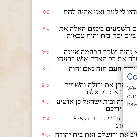
יו לי לעם ואני אהיה להם
8:8
כם השׁמעים בימים האלה את
8:9
יום יסד בית יהוה צבאות
 נהיה ושׂכר הבהמה איננה
8:10
שׁלח את כל האדם אישׁ ברעהו׃
רית העם הזה נאם יהוה
8:11
Co
רץ תתן את יבולה והשׁמים
8:12
We 
 הזה את כל אלה׃
our
 יהודה ובית ישׂראל כן אושׁיע
8:13
hav
נה ידיכם׃
מתי להרע לכם בהקציף
8:14
נחמתי׃
ב את ירושׁלם ואת בית יהודה
8:15