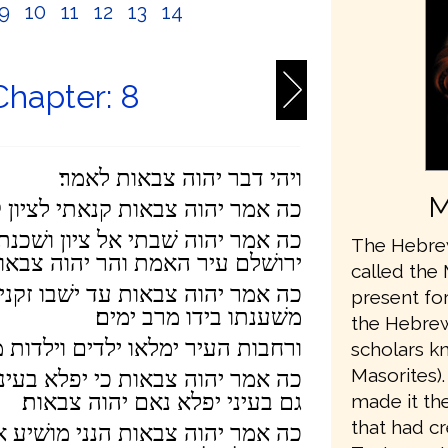
9
10
11
12
13
14
Chapter: 8
ויהי דבר יהוה צבאות לאמר׃
M
כה אמר יהוה צבאות קנאתי לציון ק
כה אמר יהוה שׁבתי אל ציון ושׁכנת
The Hebrew
ירושׁלם עיר האמת והר יהוה צבאו
called the 
כה אמר יהוה צבאות עד ישׁבו זקני
present fo
משׁענתו בידו מרב ימים׃
the Hebrew,
ורחבות העיר ימלאו ילדים וילדות
scholars k
Masorites)
כה אמר יהוה צבאות כי יפלא בעי
גם בעיני יפלא נאם יהוה צבאות׃
made it the
that had cr
כה אמר יהוה צבאות הנני מושׁיע 