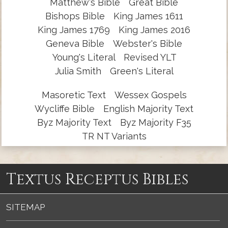
Matthew's Bible
Great Bible
Bishops Bible
King James 1611
King James 1769
King James 2016
Geneva Bible
Webster's Bible
Young's Literal
Revised YLT
Julia Smith
Green's Literal
Masoretic Text
Wessex Gospels
Wycliffe Bible
English Majority Text
Byz Majority Text
Byz Majority F35
TR NT Variants
Textus Receptus Bibles
SITEMAP