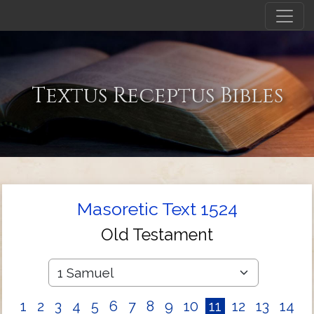
Textus Receptus Bibles
Masoretic Text 1524
Old Testament
1
2
3
4
5
6
7
8
9
10
11
12
13
14