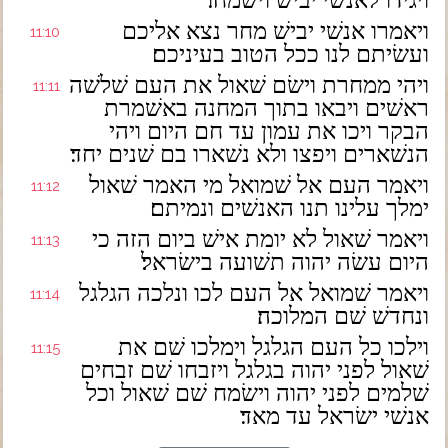
ויגידו לאנשׁי יבישׁ וישׂמחו׃
ויאמרו אנשׁי יבישׁ מחר נצא אליכם
11:10
ועשׂיתם לנו ככל הטוב בעיניכם׃
ויהי ממחרת וישׂם שׁאול את העם שׁלשׁה
11:11
ראשׁים ויבאו בתוך המחנה באשׁמרת
הבקר ויכו את עמון עד חם היום ויהי
הנשׁארים ויפצו ולא נשׁארו בם שׁנים יחד׃
ויאמר העם אל שׁמואל מי האמר שׁאול
11:12
ימלך עלינו תנו האנשׁים ונמיתם׃
ויאמר שׁאול לא יומת אישׁ ביום הזה כי
11:13
היום עשׂה יהוה תשׁועה בישׂראל׃
ויאמר שׁמואל אל העם לכו ונלכה הגלגל
11:14
ונחדשׁ שׁם המלוכה׃
וילכו כל העם הגלגל וימלכו שׁם את
11:15
שׁאול לפני יהוה בגלגל ויזבחו שׁם זבחים
שׁלמים לפני יהוה וישׂמח שׁם שׁאול וכל
אנשׁי ישׂראל עד מאד׃