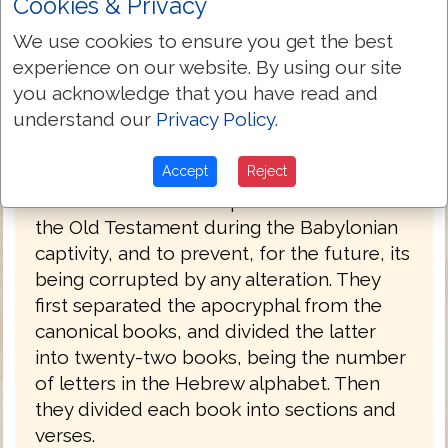
Cookies & Privacy
The Hebrew text of the Old Testament is
We use cookies to ensure you get the best
called the Masoretic Text because in its
experience on our website. By using our site
present form it is based upon the Masora
you acknowledge that you have read and
—the Hebrew, textual tradition of the
understand our
Privacy Policy
.
Jewish scholars known as the Masoretes
(or Masorites). The Masoretes were rabbis
Accept
Reject
who made it their special work to correct
the faults that had crept into the text of
the Old Testament during the Babylonian
captivity, and to prevent, for the future, its
being corrupted by any alteration. They
first separated the apocryphal from the
canonical books, and divided the latter
into twenty-two books, being the number
of letters in the Hebrew alphabet. Then
they divided each book into sections and
verses.