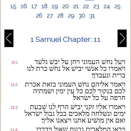
15
16
17
18
19
20
21
22
23
24
25
26
27
28
29
30
31
1 Samuel Chapter: 11
ויעל נחשׁ העמוני ויחן על יבשׁ גלעד
11:1
ויאמרו כל אנשׁי יבישׁ אל נחשׁ כרת לנו
ברית ונעבדך׃
ויאמר אליהם נחשׁ העמוני בזאת אכרת
11:2
לכם בנקור לכם כל עין ימין ושׂמתיה
חרפה על כל ישׂראל׃
ויאמרו אליו זקני יבישׁ הרף לנו שׁבעת
11:3
ימים ונשׁלחה מלאכים בכל גבול ישׂראל
ואם אין מושׁיע אתנו ויצאנו אליך׃
ויבאו המלאכים גבעת שׁאול וידברו
11:4