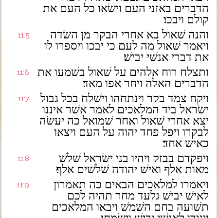
הדברים באזני העם וישׂאו כל העם את
קולם ויבכו׃
והנה שׁאול בא אחרי הבקר מן השׂדה
11:5
ויאמר שׁאול מה לעם כי יבכו ויספרו לו
את דברי אנשׁי יבישׁ׃
ותצלח רוח אלהים על שׁאול בשׁמעו את
11:6
הדברים האלה ויחר אפו מאד׃
ויקח צמד בקר וינתחהו וישׁלח בכל גבול
11:7
ישׂראל ביד המלאכים לאמר אשׁר איננו
יצא אחרי שׁאול ואחר שׁמואל כה יעשׂה
לבקרו ויפל פחד יהוה על העם ויצאו
כאישׁ אחד׃
ויפקדם בבזק ויהיו בני ישׂראל שׁלשׁ
11:8
מאות אלף ואישׁ יהודה שׁלשׁים אלף׃
ויאמרו למלאכים הבאים כה תאמרון
11:9
לאישׁ יבישׁ גלעד מחר תהיה לכם
תשׁועה בחם השׁמשׁ ויבאו המלאכים