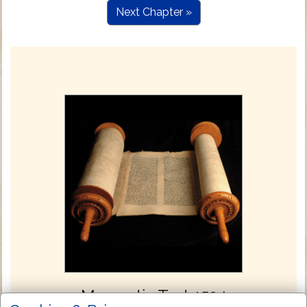
Next Chapter »
Masoretic Text 1524