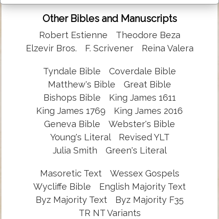
Other Bibles and Manuscripts
Robert Estienne
Theodore Beza
Elzevir Bros.
F. Scrivener
Reina Valera
Tyndale Bible
Coverdale Bible
Matthew's Bible
Great Bible
Bishops Bible
King James 1611
King James 1769
King James 2016
Geneva Bible
Webster's Bible
Young's Literal
Revised YLT
Julia Smith
Green's Literal
Masoretic Text
Wessex Gospels
Wycliffe Bible
English Majority Text
Byz Majority Text
Byz Majority F35
TR NT Variants