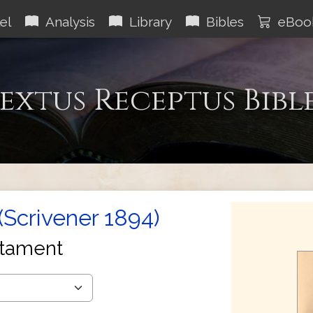
el
Analysis
Library
Bibles
eBoo
extus Receptus Bibl
(Scrivener 1894)
tament