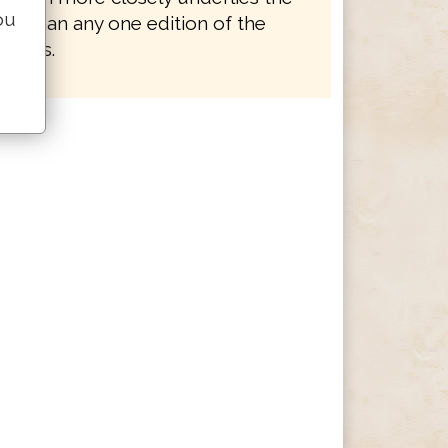
ou
 AV than any one edition of the
eptus.