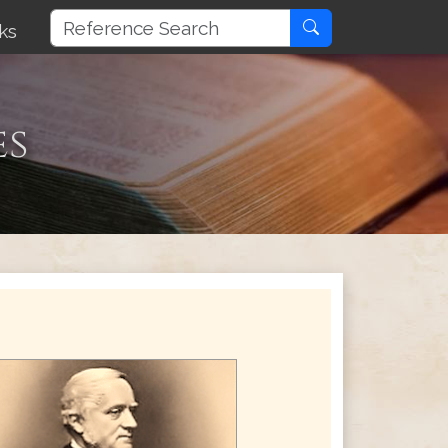
ks
es