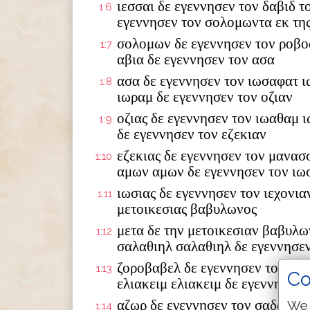
ιεσσαι δε εγεννησεν τον δαβιδ τ
1:6
εγεννησεν τον σολομωντα εκ της
σολομων δε εγεννησεν τον ροβο
1:7
αβια δε εγεννησεν τον ασα
ασα δε εγεννησεν τον ιωσαφατ ι
1:8
ιωραμ δε εγεννησεν τον οζιαν
οζιας δε εγεννησεν τον ιωαθαμ 
1:9
δε εγεννησεν τον εζεκιαν
εζεκιας δε εγεννησεν τον μανασ
1:10
αμων αμων δε εγεννησεν τον ιω
ιωσιας δε εγεννησεν τον ιεχονια
1:11
μετοικεσιας βαβυλωνος
μετα δε την μετοικεσιαν βαβυλω
1:12
σαλαθιηλ σαλαθιηλ δε εγεννησε
ζοροβαβελ δε εγεννησεν τον αβι
1:13
Co
ελιακειμ ελιακειμ δε εγεννησεν 
αζωρ δε εγεννησεν τον σαδωκ σα
We 
1:14