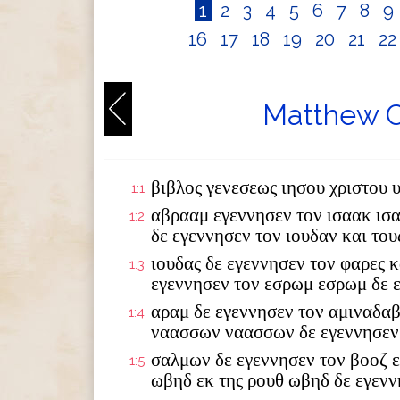
1
2
3
4
5
6
7
8
9
16
17
18
19
20
21
2
Matthew C
βιβλος γενεσεως ιησου χριστου 
1:1
αβρααμ εγεννησεν τον ισαακ ισ
1:2
δε εγεννησεν τον ιουδαν και το
ιουδας δε εγεννησεν τον φαρες κ
1:3
εγεννησεν τον εσρωμ εσρωμ δε 
αραμ δε εγεννησεν τον αμιναδαβ
1:4
ναασσων ναασσων δε εγεννησεν
σαλμων δε εγεννησεν τον βοοζ ε
1:5
ωβηδ εκ της ρουθ ωβηδ δε εγενν