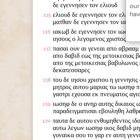
δε εγεννησεν τον ελιουδ
our
hav
ελιουδ δε εγεννησεν τον ελεαζα
1:15
ματθαν δε εγεννησεν τον ιακωβ
ιακωβ δε εγεννησεν τον ιωσηφ τ
1:16
ιησους ο λεγομενος χριστος
πασαι ουν αι γενεαι απο αβρααμ
1:17
απο δαβιδ εως της μετοικεσιας 
απο της μετοικεσιας βαβυλωνος 
δεκατεσσαρες
του δε ιησου χριστου η γεννησις
1:18
μητρος αυτου μαριας τω ιωσηφ π
γαστρι εχουσα εκ πνευματος αγι
ιωσηφ δε ο ανηρ αυτης δικαιος 
1:19
παραδειγματισαι εβουληθη λαθρ
ταυτα δε αυτου ενθυμηθεντος ιδ
1:20
αυτω λεγων ιωσηφ υιος δαβιδ μ
γυναικα σου το γαρ εν αυτη γενν