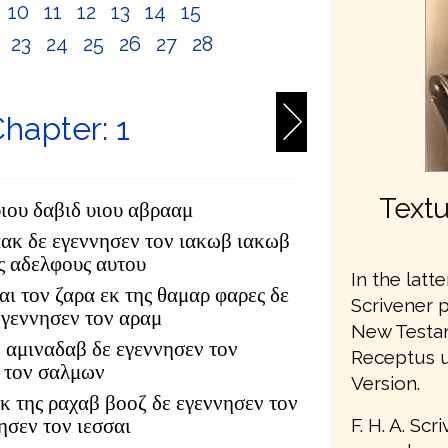
10
11
12
13
14
15
2
23
24
25
26
27
28
hapter: 1
Textu
υιου δαβιδ υιου αβρααμ
αακ δε εγεννησεν τον ιακωβ ιακωβ
υς αδελφους αυτου
In the latte
αι τον ζαρα εκ της θαμαρ φαρες δε
Scrivener 
εγεννησεν τον αραμ
New Testam
 αμιναδαβ δε εγεννησεν τον
Receptus u
 τον σαλμων
Version.
κ της ραχαβ βοοζ δε εγεννησεν τον
F. H. A. Sc
ησεν τον ιεσσαι