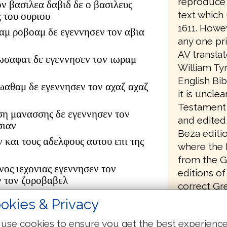
reproduce 
ον βασιλεα δαβιδ δε ο βασιλευς
text which 
 του ουριου
1611. Howe
αμ ροβοαμ δε εγεννησεν τον αβια
any one pri
AV translat
ωσαφατ δε εγεννησεν τον ιωραμ
William Ty
English Bib
ιωαθαμ δε εγεννησεν τον αχαζ αχαζ
it is uncle
Testament 
ση μανασσης δε εγεννησεν τον
and edited 
σιαν
Beza editio
ν και τους αδελφους αυτου επι της
where the E
from the G
νος ιεχονιας εγεννησεν τον
editions of
ν τον ζοροβαβελ
correct Gr
ουδ αβιουδ δε εγεννησεν τον
changes to
okies & Privacy
τον αζωρ
he had pro
δωκ δε εγεννησεν τον αχειμ αχειμ
use cookies to ensure you get the best experienc
Testament 