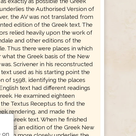
as exactly as possible the Greek
underlies the Authorised Version of
ver, the AV was not translated from
nted edition of the Greek text. The
ors relied heavily upon the work of
ndale and other editions of the
le. Thus there were places in which
ar what the Greek basis of the New
was. Scrivener in his reconstructed
text used as his starting point the
n of 1598, identifying the places
nglish text had different readings
reek. He examined eighteen
 the Textus Receptus to find the
eek rendering, and made the
 his Greek text. When he finished
duced an edition of the Greek New
e on
which more closely underlies the