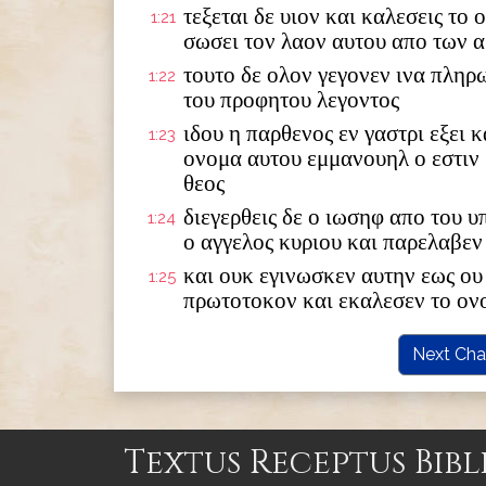
τεξεται δε υιον και καλεσεις το
1:21
σωσει τον λαον αυτου απο των 
τουτο δε ολον γεγονεν ινα πληρ
1:22
του προφητου λεγοντος
ιδου η παρθενος εν γαστρι εξει κ
1:23
ονομα αυτου εμμανουηλ ο εστιν
θεος
διεγερθεις δε ο ιωσηφ απο του 
1:24
ο αγγελος κυριου και παρελαβεν
και ουκ εγινωσκεν αυτην εως ου 
1:25
πρωτοτοκον και εκαλεσεν το ον
Next Cha
Textus Receptus Bibl