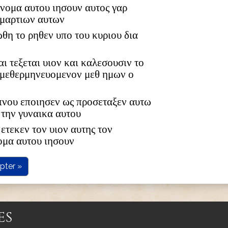
 ονομα αυτου ιησουν αυτος γαρ
αμαρτιων αυτων
ωθη το ρηθεν υπο του κυριου δια
αι τεξεται υιον και καλεσουσιν το
 μεθερμηνευομενον μεθ ημων ο
υπνου εποιησεν ως προσεταξεν αυτω
 την γυναικα αυτου
ετεκεν τον υιον αυτης τον
ομα αυτου ιησουν
pter »
es