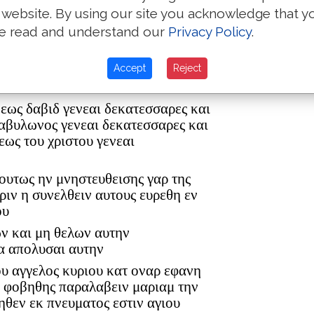
 website. By using our site you acknowledge that y
text of the
e read and understand our
Privacy Policy
.
ρ ελεαζαρ δε εγεννησεν τον ματθαν
Textus Rec
Accept
Reject
ον ανδρα μαριας εξ ης εγεννηθη
 εως δαβιδ γενεαι δεκατεσσαρες και
βαβυλωνος γενεαι δεκατεσσαρες και
εως του χριστου γενεαι
 ουτως ην μνηστευθεισης γαρ της
ριν η συνελθειν αυτους ευρεθη εν
ου
ων και μη θελων αυτην
α απολυσαι αυτην
ου αγγελος κυριου κατ οναρ εφανη
η φοβηθης παραλαβειν μαριαμ την
ηθεν εκ πνευματος εστιν αγιου