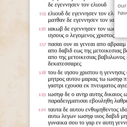
δε εγεννησεν τον ελιουδ
our
hav
ελιουδ δε εγεννησεν τον ελεαζα
1:15
ματθαν δε εγεννησεν τον ιακωβ
ιακωβ δε εγεννησεν τον ιωσηφ τ
1:16
ιησους ο λεγομενος χριστος
πασαι ουν αι γενεαι απο αβρααμ
1:17
απο δαβιδ εως της μετοικεσιας 
απο της μετοικεσιας βαβυλωνος 
δεκατεσσαρες
του δε ιησου χριστου η γεννησις
1:18
μητρος αυτου μαριας τω ιωσηφ π
γαστρι εχουσα εκ πνευματος αγι
ιωσηφ δε ο ανηρ αυτης δικαιος 
1:19
παραδειγματισαι εβουληθη λαθρ
ταυτα δε αυτου ενθυμηθεντος ιδ
1:20
αυτω λεγων ιωσηφ υιος δαβιδ μ
γυναικα σου το γαρ εν αυτη γενν