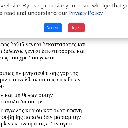
 website. By using our site you acknowledge that y
e read and understand our
Privacy Policy
.
ρ ελεαζαρ δε εγεννησεν τον ματθαν
Accept
Reject
ον ανδρα μαριας εξ ης εγεννηθη
 εως δαβιδ γενεαι δεκατεσσαρες και
βαβυλωνος γενεαι δεκατεσσαρες και
εως του χριστου γενεαι
 ουτως ην μνηστευθεισης γαρ της
ριν η συνελθειν αυτους ευρεθη εν
ου
ων και μη θελων αυτην
α απολυσαι αυτην
ου αγγελος κυριου κατ οναρ εφανη
η φοβηθης παραλαβειν μαριαμ την
ηθεν εκ πνευματος εστιν αγιου