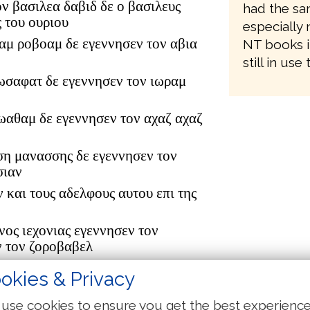
ον βασιλεα δαβιδ δε ο βασιλευς
had the sam
 του ουριου
especially 
αμ ροβοαμ δε εγεννησεν τον αβια
NT books i
still in use
ωσαφατ δε εγεννησεν τον ιωραμ
ιωαθαμ δε εγεννησεν τον αχαζ αχαζ
ση μανασσης δε εγεννησεν τον
σιαν
ν και τους αδελφους αυτου επι της
νος ιεχονιας εγεννησεν τον
ν τον ζοροβαβελ
ουδ αβιουδ δε εγεννησεν τον
okies & Privacy
τον αζωρ
δωκ δε εγεννησεν τον αχειμ αχειμ
use cookies to ensure you get the best experienc