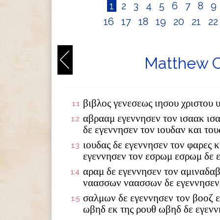
1
2
3
4
5
6
7
8
9
16
17
18
19
20
21
2
Matthew C
βιβλος γενεσεως ιησου χριστου 
1:1
αβρααμ εγεννησεν τον ισαακ ισ
1:2
δε εγεννησεν τον ιουδαν και το
ιουδας δε εγεννησεν τον φαρες κ
1:3
εγεννησεν τον εσρωμ εσρωμ δε 
αραμ δε εγεννησεν τον αμιναδαβ
1:4
ναασσων ναασσων δε εγεννησεν
σαλμων δε εγεννησεν τον βοοζ ε
1:5
ωβηδ εκ της ρουθ ωβηδ δε εγενν