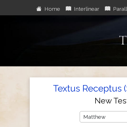
Home
Interlinear
Parall
T
Textus Receptus 
New Tes