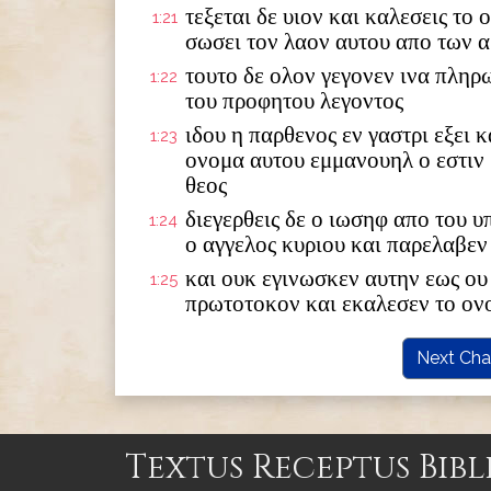
τεξεται δε υιον και καλεσεις το
1:21
σωσει τον λαον αυτου απο των 
τουτο δε ολον γεγονεν ινα πληρ
1:22
του προφητου λεγοντος
ιδου η παρθενος εν γαστρι εξει κ
1:23
ονομα αυτου εμμανουηλ ο εστιν
θεος
διεγερθεις δε ο ιωσηφ απο του 
1:24
ο αγγελος κυριου και παρελαβεν
και ουκ εγινωσκεν αυτην εως ου 
1:25
πρωτοτοκον και εκαλεσεν το ον
Next Cha
Textus Receptus Bibl