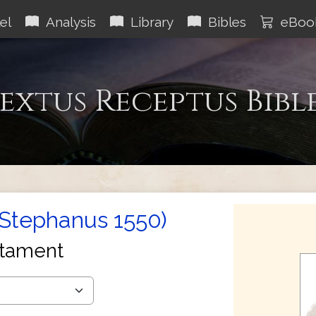
el
Analysis
Library
Bibles
eBoo
extus Receptus Bibl
(Stephanus 1550)
tament