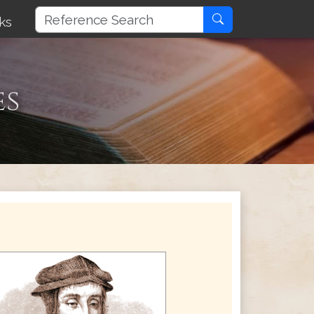
ks
es