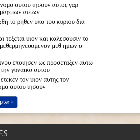
 ονομα αυτου ιησουν αυτος γαρ
αμαρτιων αυτων
ωθη το ρηθεν υπο του κυριου δια
αι τεξεται υιον και καλεσουσιν το
 μεθερμηνευομενον μεθ ημων ο
υπνου εποιησεν ως προσεταξεν αυτω
 την γυναικα αυτου
ετεκεν τον υιον αυτης τον
ομα αυτου ιησουν
pter »
es