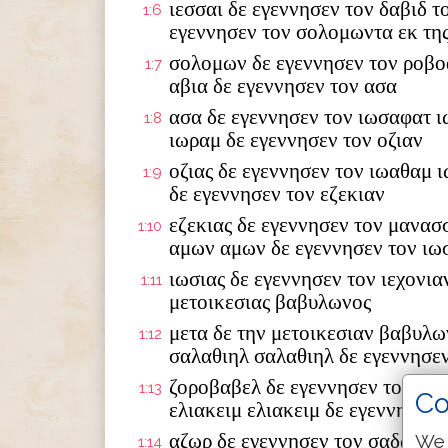
ιεσσαι δε εγεννησεν τον δαβιδ τ
1:6
εγεννησεν τον σολομωντα εκ της
σολομων δε εγεννησεν τον ροβο
1:7
αβια δε εγεννησεν τον ασα
ασα δε εγεννησεν τον ιωσαφατ ι
1:8
ιωραμ δε εγεννησεν τον οζιαν
οζιας δε εγεννησεν τον ιωαθαμ 
1:9
δε εγεννησεν τον εζεκιαν
εζεκιας δε εγεννησεν τον μανασ
1:10
αμων αμων δε εγεννησεν τον ιω
ιωσιας δε εγεννησεν τον ιεχονια
1:11
μετοικεσιας βαβυλωνος
μετα δε την μετοικεσιαν βαβυλω
1:12
σαλαθιηλ σαλαθιηλ δε εγεννησε
ζοροβαβελ δε εγεννησεν τον αβι
1:13
Co
ελιακειμ ελιακειμ δε εγεννησεν 
αζωρ δε εγεννησεν τον σαδωκ σα
We 
1:14