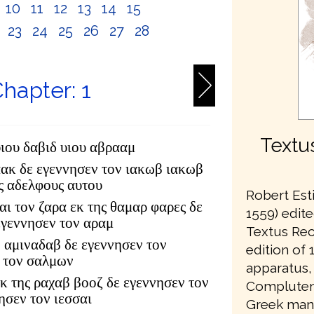
10
11
12
13
14
15
2
23
24
25
26
27
28
hapter: 1
Textu
υιου δαβιδ υιου αβρααμ
αακ δε εγεννησεν τον ιακωβ ιακωβ
υς αδελφους αυτου
Robert Est
αι τον ζαρα εκ της θαμαρ φαρες δε
1559) edite
εγεννησεν τον αραμ
Textus Rec
 αμιναδαβ δε εγεννησεν τον
edition of 1
 τον σαλμων
apparatus,
κ της ραχαβ βοοζ δε εγεννησεν τον
Complutens
ησεν τον ιεσσαι
Greek manu