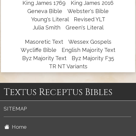
King James 1769
King James 2016
Geneva Bible
Webster's Bible
Young's Literal
Revised YLT
Julia Smith
Green's Literal
Masoretic Text
Wessex Gospels
Wycliffe Bible
English Majority Text
Byz Majority Text
Byz Majority F35
TR NT Variants
Textus Receptus Bibles
SITEMAP
Home