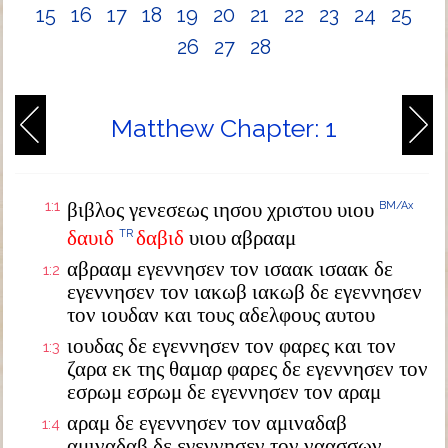
15
16
17
18
19
20
21
22
23
24
25
26
27
28
Matthew Chapter: 1
1:1
βιβλος γενεσεως ιησου χριστου υιου
BM/Ax
δαυιδ
δαβιδ
υιου αβρααμ
TR
αβρααμ εγεννησεν τον ισαακ ισαακ δε
1:2
εγεννησεν τον ιακωβ ιακωβ δε εγεννησεν
τον ιουδαν και τους αδελφους αυτου
ιουδας δε εγεννησεν τον φαρες και τον
1:3
ζαρα εκ της θαμαρ φαρες δε εγεννησεν τον
εσρωμ εσρωμ δε εγεννησεν τον αραμ
αραμ δε εγεννησεν τον αμιναδαβ
1:4
αμιναδαβ δε εγεννησεν τον ναασσων