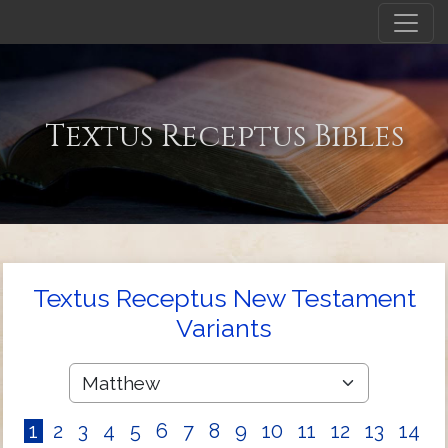
Textus Receptus Bibles
Textus Receptus New Testament
Variants
1
2
3
4
5
6
7
8
9
10
11
12
13
14