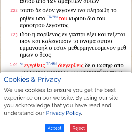
αυτου απο των αμαρτιων αυτων
τουτο δε ολον γεγονεν ινα πληρωθη το
1:22
ρηθεν υπο
του
κυριου δια του
TR/BM
προφητου λεγοντος
ιδου η παρθενος εν γαστρι εξει και τεξεται
1:23
υιον και καλεσουσιν το ονομα αυτου
εμμανουηλ ο εστιν μεθερμηνευομενον μεθ
ημων ο θεος
1:24
εγερθεις
διεγερθεις
δε ο ιωσηφ απο
Ax
TR/BM
του υπνου εποιησεν ως προσεταξεν αυτω
ο αγγελος κυριου και παρελαβεν την
Cookies & Privacy
γυναικα αυτου
We use cookies to ensure you get the best
και ουκ εγινωσκεν αυτην εως ου ετεκεν
1:25
experience on our website. By using our site
τον
υιον
αυτης
τον
TR/BM
TR/BM
TR/BM
TR/BM
you acknowledge that you have read and
πρωτοτοκον
και εκαλεσεν το ονομα αυτου
understand our
Privacy Policy
.
ιησουν
Accept
Reject
Next Chapter »