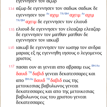
εγεννησεν τον αζωρ
αζωρ δε εγεννησεν τον σαδωκ σαδωκ δε
1:14
εγεννησεν τον
αχιμ
αχειμ
αχιμ
Ax
TR/BM
Ax
αχειμ
δε εγεννησεν τον ελιουδ
TR/BM
ελιουδ δε εγεννησεν τον ελεαζαρ ελεαζαρ
1:15
δε εγεννησεν τον ματθαν ματθαν δε
εγεννησεν τον ιακωβ
ιακωβ δε εγεννησεν τον ιωσηφ τον ανδρα
1:16
μαριας εξ ης εγεννηθη ιησους ο λεγομενος
χριστος
1:17
πασαι ουν αι γενεαι απο αβρααμ εως
BM/Ax
δαυιδ
δαβιδ
γενεαι δεκατεσσαρες και
TR
απο
δαυιδ
δαβιδ
εως της
BM/Ax
TR
μετοικεσιας βαβυλωνος γενεαι
δεκατεσσαρες και απο της μετοικεσιας
βαβυλωνος εως του χριστου γενεαι
δεκατεσσαρες