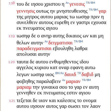
1:18
του δε ιησου χριστου η
γενεσις
Ax
TR/BM
γεννησις
ουτως ην μνηστευθεισης
γαρ
TR/BM
της μητρος αυτου μαριας τω ιωσηφ πριν η
συνελθειν αυτους ευρεθη εν γαστρι εχουσα
εκ πνευματος αγιου
ιωσηφ δε ο ανηρ αυτης δικαιος ων και μη
1:19
θελων αυτην
δειγματισαι
Ax
TR/BM
παραδειγματισαι
εβουληθη λαθρα
απολυσαι αυτην
ταυτα δε αυτου ενθυμηθεντος ιδου
1:20
αγγελος κυριου κατ οναρ εφανη αυτω
λεγων ιωσηφ υιος
δαυιδ
δαβιδ
μη
BM/Ax
TR
φοβηθης παραλαβειν
μαριαν
Ax
TR/BM
μαριαμ
την γυναικα σου το γαρ εν αυτη
γεννηθεν εκ πνευματος εστιν αγιου
τεξεται δε υιον και καλεσεις το ονομα
1:21
αυτου ιησουν αυτος γαρ σωσει τον λαον