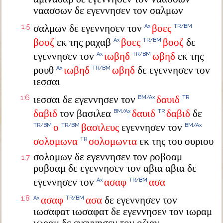
ναασσων δε εγεννησεν τον σαλμων
1:5
σαλμων δε εγεννησεν τον
βοες
Ax
TR/BM
βοοζ
εκ της ραχαβ
βοες
βοοζ
δε
Ax
TR/BM
εγεννησεν τον
ιωβηδ
ωβηδ
εκ της
Ax
TR/BM
ρουθ
ιωβηδ
ωβηδ
δε εγεννησεν τον
Ax
TR/BM
ιεσσαι
1:6
ιεσσαι δε εγεννησεν τον
δαυιδ
BM/Ax
TR
δαβιδ
τον βασιλεα
δαυιδ
δαβιδ
δε
BM/Ax
TR
ο
βασιλευς
εγεννησεν τον
TR/BM
TR/BM
BM/Ax
σολομωνα
σολομωντα
εκ της του ουριου
TR
σολομων δε εγεννησεν τον ροβοαμ
1:7
ροβοαμ δε εγεννησεν τον αβια αβια δε
εγεννησεν τον
ασαφ
ασα
Ax
TR/BM
1:8
ασαφ
ασα
δε εγεννησεν τον
Ax
TR/BM
ιωσαφατ ιωσαφατ δε εγεννησεν τον ιωραμ